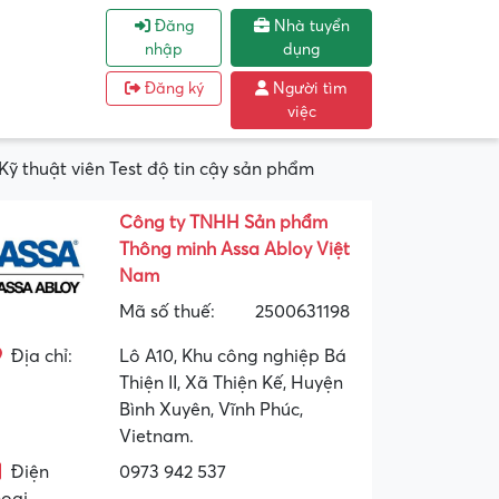
Đăng
Nhà tuyển
nhập
dụng
Đăng ký
Người tìm
việc
 thuật viên Test độ tin cậy sản phẩm
Công ty TNHH Sản phẩm
Thông minh Assa Abloy Việt
Nam
Mã số thuế:
2500631198
Địa chỉ:
Lô A10, Khu công nghiệp Bá
Thiện II, Xã Thiện Kế, Huyện
Bình Xuyên, Vĩnh Phúc,
Vietnam.
Điện
0973 942 537