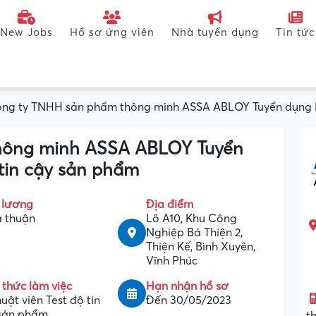
New Jobs
Hồ sơ ứng viên
Nhà tuyển dụng
Tin tức
ng ty TNHH sản phẩm thông minh ASSA ABLOY Tuyển dụng Kỹ
hông minh ASSA ABLOY Tuyển
 tin cậy sản phẩm
 lương
Địa điểm
 thuận
Lô A10, Khu Công
Nghiệp Bá Thiện 2,
Thiện Kế, Bình Xuyên,
Vĩnh Phúc
 thức làm việc
Hạn nhận hồ sơ
huật viên Test độ tin
Đến 30/05/2023
sản phẩm