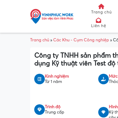
Trang chủ
Liên hệ
Trang chủ
»
Các Khu - Cụm Công nghiệp
»
Cô
Công ty TNHH sản phẩm t
dụng Kỹ thuật viên Test độ
Kinh nghiệm
Mức
Từ 1 năm
Thỏa
Trình độ
Hình
Trung cấp
Kỹ t
cậy 