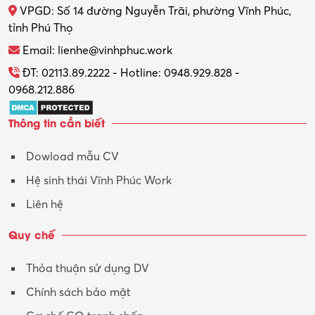
VPGD: Số 14 đường Nguyễn Trãi, phường Vĩnh Phúc,
Thực tập
tỉnh Phú Thọ
Thương mại điện tử
Email: lienhe@vinhphuc.work
Tổ chức sự kiện – Quà tặng
ĐT: 02113.89.2222 - Hotline: 0948.929.828 -
0968.212.886
Trợ lý
Thông tin cần biết
Tư vấn
Dowload mẫu CV
Tư vấn – Kiến trúc
Hệ sinh thái Vĩnh Phúc Work
Vận hành máy phay CNC
Liên hệ
Vận tải – Lái xe
Quy chế
Xây dựng
Thỏa thuận sử dụng DV
Xuất nhập khẩu
Chính sách bảo mật
Y tế-Dược