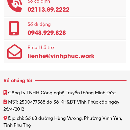
Số cố định
02113.89.2222
Promotion Girl (PG)
Quản lý – Giám đốc
Số di động
0948.929.828
Quản lý chất lượng – QC
Email hỗ trợ
Quản lý sản xuất
lienhe@vinhphuc.work
Quản trị kinh doanh
Sinh viên làm thêm
Về chúng tôi
Thiết kế
Công ty TNHH Công nghệ Truyền thông Minh Đức
Thiết kế đồ họa
MST: 2500477588 do Sở KH&ĐT Vĩnh Phúc cấp ngày
26/4/2012
Thiết kế nội thất
Địa chỉ: Số 83 đường Hùng Vương, Phường Vĩnh Yên,
Thợ máy – Ô tô – Xe máy
Tỉnh Phú Thọ