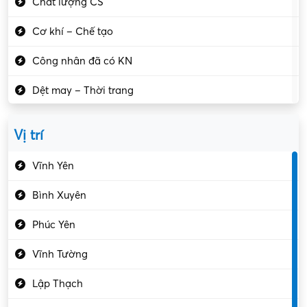
Chất lượng CS
Cơ khí – Chế tạo
Công nhân đã có KN
Dệt may – Thời trang
Dịch vụ giải trí
Vị trí
Du lịch – Nhà hàng
Vĩnh Yên
Điện tử – Điện lạnh
Bình Xuyên
Điều hóa
Phúc Yên
Giáo dục – Sư phạm
Vĩnh Tường
Hành chính – VP
Lập Thạch
Hóa chất