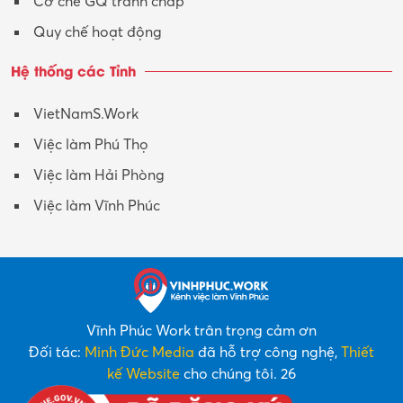
Cơ chế GQ tranh chấp
Quy chế hoạt động
Hệ thống các Tỉnh
VietNamS.Work
Việc làm Phú Thọ
Việc làm Hải Phòng
Việc làm Vĩnh Phúc
Vĩnh Phúc Work trân trọng cảm ơn
Đối tác:
Minh Đức Media
đã hỗ trợ công nghệ,
Thiết
kế Website
cho chúng tôi. 26