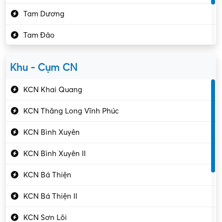
Kế toán – Kiểm toán
Tam Dương
Kho vận – Thủ quỹ
Tam Đảo
Kiểm soát chất lượng
Yên Lạc
Kỹ sư cơ khí
Khu - Cụm CN
Gần Vĩnh Phúc
Kỹ sư điện
KCN Khai Quang
Kỹ thuật cao
KCN Thăng Long Vĩnh Phúc
Kỹ thuật mạng – IT
KCN Bình Xuyên
Làm bán thời gian
KCN Bình Xuyên II
Lao động phổ thông
KCN Bá Thiện
Lập trình – Phát triển
KCN Bá Thiện II
Luật – Công chứng
KCN Sơn Lôi