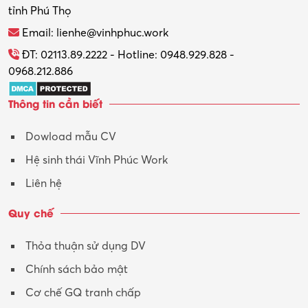
tỉnh Phú Thọ
Thương mại điện tử
Email: lienhe@vinhphuc.work
Tổ chức sự kiện – Quà tặng
ĐT: 02113.89.2222 - Hotline: 0948.929.828 -
0968.212.886
Trợ lý
Thông tin cần biết
Tư vấn
Dowload mẫu CV
Tư vấn – Kiến trúc
Hệ sinh thái Vĩnh Phúc Work
Vận hành máy phay CNC
Liên hệ
Vận tải – Lái xe
Quy chế
Xây dựng
Thỏa thuận sử dụng DV
Xuất nhập khẩu
Chính sách bảo mật
Y tế-Dược
Cơ chế GQ tranh chấp