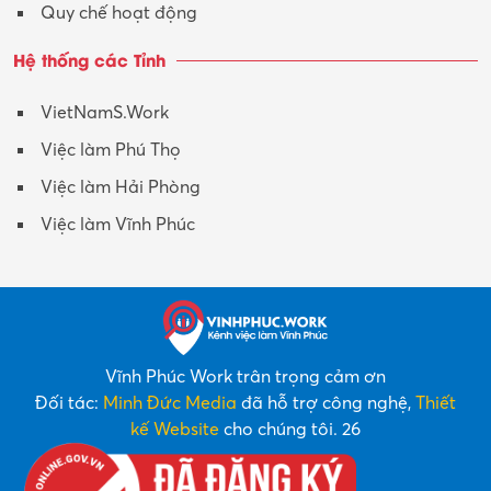
Quy chế hoạt động
Hệ thống các Tỉnh
VietNamS.Work
Việc làm Phú Thọ
Việc làm Hải Phòng
Việc làm Vĩnh Phúc
Vĩnh Phúc Work trân trọng cảm ơn
Đối tác:
Minh Đức Media
đã hỗ trợ công nghệ,
Thiết
kế Website
cho chúng tôi. 26