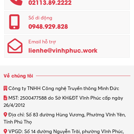
02113.89.2222
Promotion Girl (PG)
Quản lý – Giám đốc
Số di động
0948.929.828
Quản lý chất lượng – QC
Email hỗ trợ
Quản lý sản xuất
lienhe@vinhphuc.work
Quản trị kinh doanh
Sinh viên làm thêm
Về chúng tôi
Thiết kế
Công ty TNHH Công nghệ Truyền thông Minh Đức
Thiết kế đồ họa
MST: 2500477588 do Sở KH&ĐT Vĩnh Phúc cấp ngày
26/4/2012
Thiết kế nội thất
Địa chỉ: Số 83 đường Hùng Vương, Phường Vĩnh Yên,
Thợ máy – Ô tô – Xe máy
Tỉnh Phú Thọ
VPGD: Số 14 đường Nguyễn Trãi, phường Vĩnh Phúc,
Thực tập