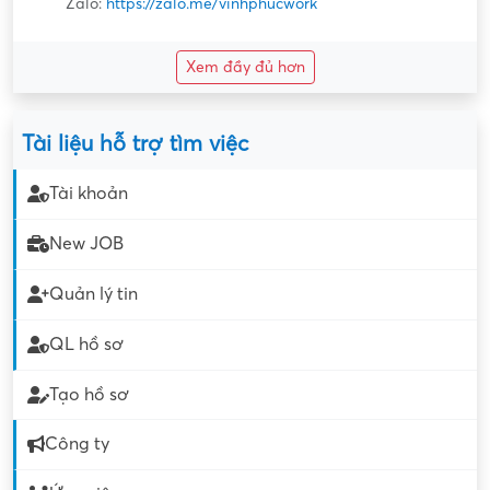
Zalo:
https://zalo.me/vinhphucwork
Xem đầy đủ hơn
Tài liệu hỗ trợ tìm việc
Tài khoản
New JOB
Quản lý tin
QL hồ sơ
Tạo hồ sơ
Công ty