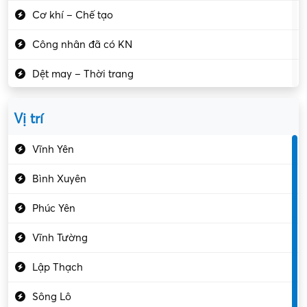
Cơ khí – Chế tạo
Công nhân đã có KN
Dệt may – Thời trang
Dịch vụ giải trí
Vị trí
Du lịch – Nhà hàng
Vĩnh Yên
Điện tử – Điện lạnh
Bình Xuyên
Điều hóa
Phúc Yên
Giáo dục – Sư phạm
Vĩnh Tường
Hành chính – VP
Lập Thạch
Hóa chất
Sông Lô