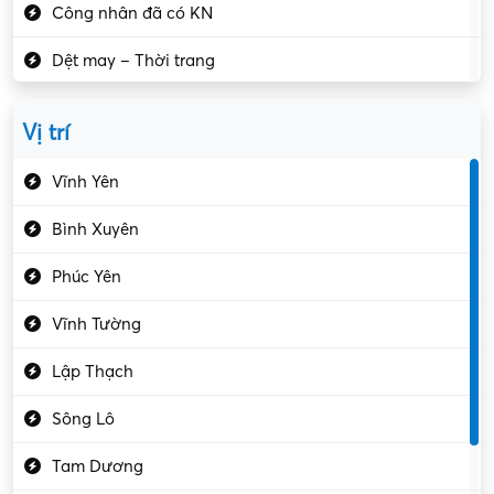
Công nhân đã có KN
Dệt may – Thời trang
Dịch vụ giải trí
Vị trí
Du lịch – Nhà hàng
Vĩnh Yên
Điện tử – Điện lạnh
Bình Xuyên
Điều hóa
Phúc Yên
Giáo dục – Sư phạm
Vĩnh Tường
Hành chính – VP
Lập Thạch
Hóa chất
Sông Lô
Kế toán – Kiểm toán
Tam Dương
Kho vận – Thủ quỹ