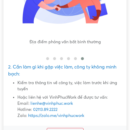
Nội dung mô tả công việc sơ sài, không đồng nhất với công
việc thực tế
2. Cần làm gì khi gặp việc làm, công ty không minh
bạch:
Kiểm tra thông tin về công ty, việc làm trước khi ứng
tuyển
Hoặc liên hệ với VinhPhucWork để được tư vấn:
Email:
lienhe@vinhphuc.work
Hotline:
02113.89.2222
Zalo:
https://zalo.me/vinhphucwork