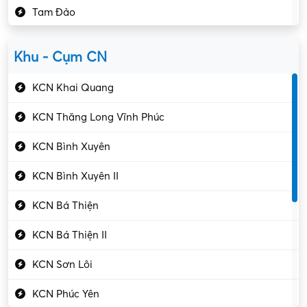
Tam Đảo
Kiểm soát chất lượng
Yên Lạc
Kỹ sư cơ khí
Khu - Cụm CN
Gần Vĩnh Phúc
Kỹ sư điện
KCN Khai Quang
Kỹ thuật cao
KCN Thăng Long Vĩnh Phúc
Kỹ thuật mạng – IT
KCN Bình Xuyên
Làm bán thời gian
KCN Bình Xuyên II
Lao động phổ thông
KCN Bá Thiện
Lập trình – Phát triển
KCN Bá Thiện II
Luật – Công chứng
KCN Sơn Lôi
Marketing – PR
KCN Phúc Yên