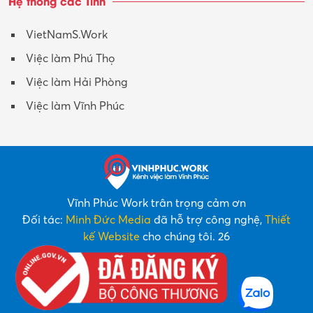
Hệ thống các Tỉnh
VietNamS.Work
Việc làm Phú Thọ
Việc làm Hải Phòng
Việc làm Vĩnh Phúc
Vĩnh Phúc Work trân trọng cảm ơn
Đối tác:
Minh Đức Media
đã hỗ trợ công nghệ,
Thiết
kế Website
cho chúng tôi. 26