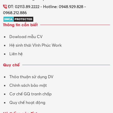
Tổ chức sự kiện – Quà tặng
ĐT: 02113.89.2222 - Hotline: 0948.929.828 -
0968.212.886
Trợ lý
Thông tin cần biết
Tư vấn
Dowload mẫu CV
Tư vấn – Kiến trúc
Hệ sinh thái Vĩnh Phúc Work
Vận hành máy phay CNC
Liên hệ
Vận tải – Lái xe
Quy chế
Xây dựng
Thỏa thuận sử dụng DV
Xuất nhập khẩu
Chính sách bảo mật
Y tế-Dược
Cơ chế GQ tranh chấp
Quy chế hoạt động