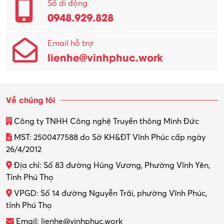
Quản lý – Giám đốc
Số di động
0948.929.828
Quản lý chất lượng – QC
Email hỗ trợ
Quản lý sản xuất
lienhe@vinhphuc.work
Quản trị kinh doanh
Sinh viên làm thêm
Về chúng tôi
Thiết kế
Công ty TNHH Công nghệ Truyền thông Minh Đức
Thiết kế đồ họa
MST: 2500477588 do Sở KH&ĐT Vĩnh Phúc cấp ngày
26/4/2012
Thiết kế nội thất
Địa chỉ: Số 83 đường Hùng Vương, Phường Vĩnh Yên,
Thợ máy – Ô tô – Xe máy
Tỉnh Phú Thọ
VPGD: Số 14 đường Nguyễn Trãi, phường Vĩnh Phúc,
Thực tập
tỉnh Phú Thọ
Thương mại điện tử
Email: lienhe@vinhphuc.work