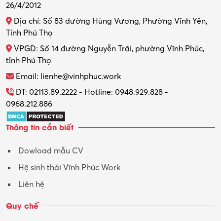
26/4/2012
Thiết kế nội thất
Địa chỉ: Số 83 đường Hùng Vương, Phường Vĩnh Yên,
Thợ máy – Ô tô – Xe máy
Tỉnh Phú Thọ
VPGD: Số 14 đường Nguyễn Trãi, phường Vĩnh Phúc,
Thực tập
tỉnh Phú Thọ
Thương mại điện tử
Email: lienhe@vinhphuc.work
Tổ chức sự kiện – Quà tặng
ĐT: 02113.89.2222 - Hotline: 0948.929.828 -
0968.212.886
Trợ lý
Thông tin cần biết
Tư vấn
Dowload mẫu CV
Tư vấn – Kiến trúc
Hệ sinh thái Vĩnh Phúc Work
Vận hành máy phay CNC
Liên hệ
Vận tải – Lái xe
Quy chế
Xây dựng