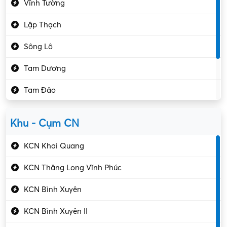
Vĩnh Tường
Hành chính – VP
Lập Thạch
Hóa chất
Sông Lô
Kế toán – Kiểm toán
Tam Dương
Kho vận – Thủ quỹ
Tam Đảo
Kiểm soát chất lượng
Yên Lạc
Kỹ sư cơ khí
Khu - Cụm CN
Gần Vĩnh Phúc
Kỹ sư điện
KCN Khai Quang
Kỹ thuật cao
KCN Thăng Long Vĩnh Phúc
Kỹ thuật mạng – IT
KCN Bình Xuyên
Làm bán thời gian
KCN Bình Xuyên II