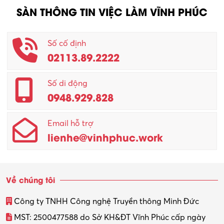
SÀN THÔNG TIN VIỆC LÀM VĨNH PHÚC
Nhân viên CSKH
Phục vụ khác
Số cố định
02113.89.2222
Promotion Girl (PG)
Quản lý – Giám đốc
Số di động
0948.929.828
Quản lý chất lượng – QC
Email hỗ trợ
Quản lý sản xuất
lienhe@vinhphuc.work
Quản trị kinh doanh
Sinh viên làm thêm
Về chúng tôi
Thiết kế
Công ty TNHH Công nghệ Truyền thông Minh Đức
Thiết kế đồ họa
MST: 2500477588 do Sở KH&ĐT Vĩnh Phúc cấp ngày