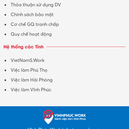
Thỏa thuận sử dụng DV
Xuất nhập khẩu
Chính sách bảo mật
Y tế-Dược
Cơ chế GQ tranh chấp
Quy chế hoạt động
Hệ thống các Tỉnh
VietNamS.Work
Việc làm Phú Thọ
Việc làm Hải Phòng
Việc làm Vĩnh Phúc