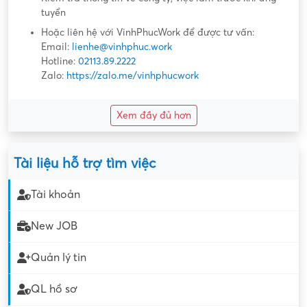
tuyển
Hoặc liên hệ với VinhPhucWork để được tư vấn:
Email:
lienhe@vinhphuc.work
Hotline:
02113.89.2222
Zalo:
https://zalo.me/vinhphucwork
Xem đầy đủ hơn
Tài liệu hỗ trợ tìm việc
Tài khoản
New JOB
Quản lý tin
QL hồ sơ