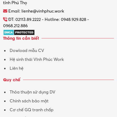
tỉnh Phú Thọ
Thương mại điện tử
Email: lienhe@vinhphuc.work
Tổ chức sự kiện – Quà tặng
ĐT: 02113.89.2222 - Hotline: 0948.929.828 -
0968.212.886
Trợ lý
Thông tin cần biết
Tư vấn
Dowload mẫu CV
Tư vấn – Kiến trúc
Hệ sinh thái Vĩnh Phúc Work
Vận hành máy phay CNC
Liên hệ
Vận tải – Lái xe
Quy chế
Xây dựng
Thỏa thuận sử dụng DV
Xuất nhập khẩu
Chính sách bảo mật
Y tế-Dược
Cơ chế GQ tranh chấp