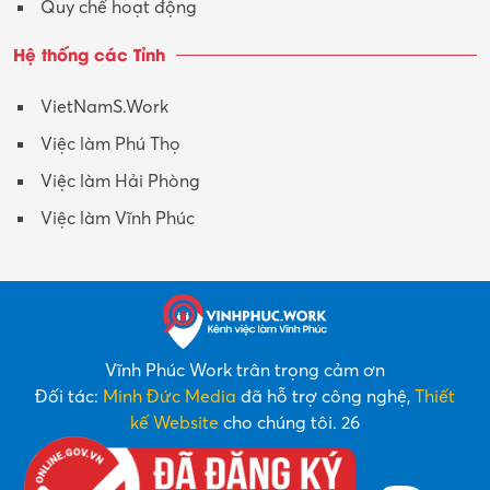
Quy chế hoạt động
Hệ thống các Tỉnh
VietNamS.Work
Việc làm Phú Thọ
Việc làm Hải Phòng
Việc làm Vĩnh Phúc
Vĩnh Phúc Work trân trọng cảm ơn
Đối tác:
Minh Đức Media
đã hỗ trợ công nghệ,
Thiết
kế Website
cho chúng tôi. 26