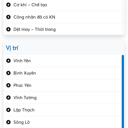
Cơ khí – Chế tạo
Công nhân đã có KN
Dệt may – Thời trang
Dịch vụ giải trí
Vị trí
Du lịch – Nhà hàng
Vĩnh Yên
Điện tử – Điện lạnh
Bình Xuyên
Điều hóa
Phúc Yên
Giáo dục – Sư phạm
Vĩnh Tường
Hành chính – VP
Lập Thạch
Hóa chất
Sông Lô
Kế toán – Kiểm toán