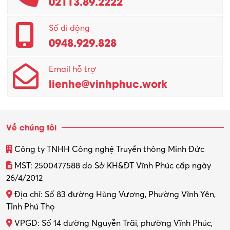
02113.89.2222
Promotion Girl (PG)
Quản lý – Giám đốc
Số di động
0948.929.828
Quản lý chất lượng – QC
Email hỗ trợ
Quản lý sản xuất
lienhe@vinhphuc.work
Quản trị kinh doanh
Sinh viên làm thêm
Về chúng tôi
Thiết kế
Công ty TNHH Công nghệ Truyền thông Minh Đức
Thiết kế đồ họa
MST: 2500477588 do Sở KH&ĐT Vĩnh Phúc cấp ngày
26/4/2012
Thiết kế nội thất
Địa chỉ: Số 83 đường Hùng Vương, Phường Vĩnh Yên,
Thợ máy – Ô tô – Xe máy
Tỉnh Phú Thọ
VPGD: Số 14 đường Nguyễn Trãi, phường Vĩnh Phúc,
Thực tập