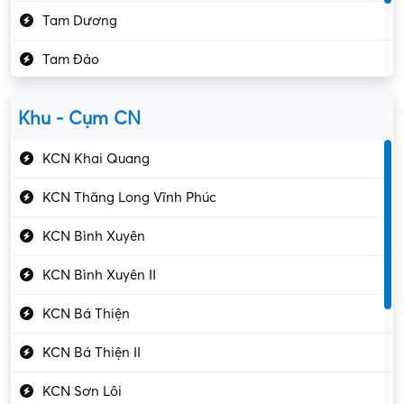
Tam Dương
Kho vận – Thủ quỹ
Tam Đảo
Kiểm soát chất lượng
Yên Lạc
Kỹ sư cơ khí
Khu - Cụm CN
Gần Vĩnh Phúc
Kỹ sư điện
KCN Khai Quang
Kỹ thuật cao
KCN Thăng Long Vĩnh Phúc
Kỹ thuật mạng – IT
KCN Bình Xuyên
Làm bán thời gian
KCN Bình Xuyên II
Lao động phổ thông
KCN Bá Thiện
Lập trình – Phát triển
KCN Bá Thiện II
Luật – Công chứng
KCN Sơn Lôi