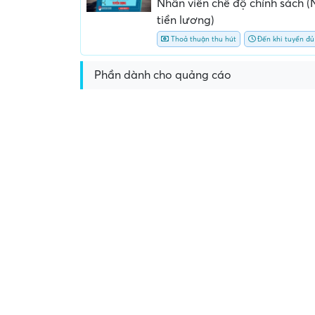
Nhân viên chế độ chính sách (
tiền lương)
Thoả thuận thu hút
Đến khi tuyển đủ
Phần dành cho quảng cáo
Yêu cầu nộp phí phỏng v
giữ chỗ...