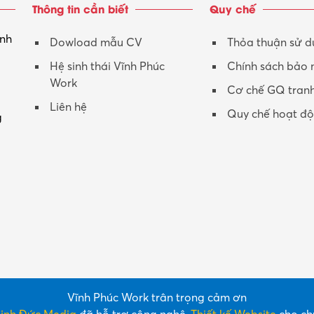
Thông tin cần biết
Quy chế
inh
Dowload mẫu CV
Thỏa thuận sử 
Hệ sinh thái Vĩnh Phúc
Chính sách bảo
Work
Cơ chế GQ tran
Liên hệ
Quy chế hoạt đ
g
Vĩnh Phúc Work trân trọng cảm ơn