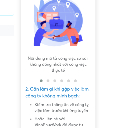
 bất bình
Nội dung mô tả công việc sơ sài,
Hứa hẹn "việc nh
không đồng nhất với công việc
dàng lấy ti
thực tế
2. Cần làm gì khi gặp việc làm,
công ty không minh bạch:
Kiểm tra thông tin về công ty,
việc làm trước khi ứng tuyển
Hoặc liên hệ với
VinhPhucWork để được tư