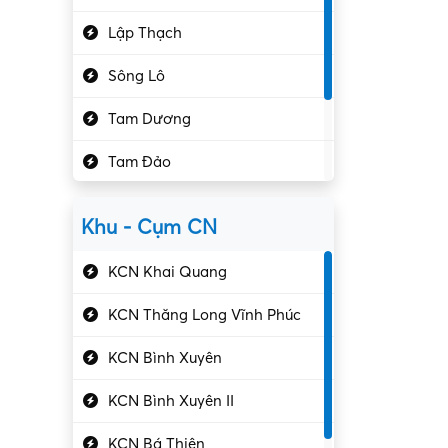
Hành chính – VP
Lập Thạch
Hóa chất
Sông Lô
Kế toán – Kiểm toán
Tam Dương
Kho vận – Thủ quỹ
Tam Đảo
Kiểm soát chất lượng
Yên Lạc
Kỹ sư cơ khí
Khu - Cụm CN
Gần Vĩnh Phúc
Kỹ sư điện
KCN Khai Quang
Kỹ thuật cao
KCN Thăng Long Vĩnh Phúc
Kỹ thuật mạng – IT
KCN Bình Xuyên
Làm bán thời gian
KCN Bình Xuyên II
Lao động phổ thông
KCN Bá Thiện