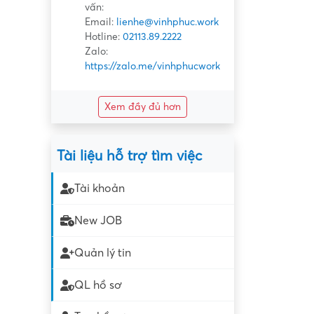
vấn:
Email:
lienhe@vinhphuc.work
Hotline:
02113.89.2222
Zalo:
https://zalo.me/vinhphucwork
Xem đầy đủ hơn
Tài liệu hỗ trợ tìm việc
Tài khoản
New JOB
Quản lý tin
QL hồ sơ