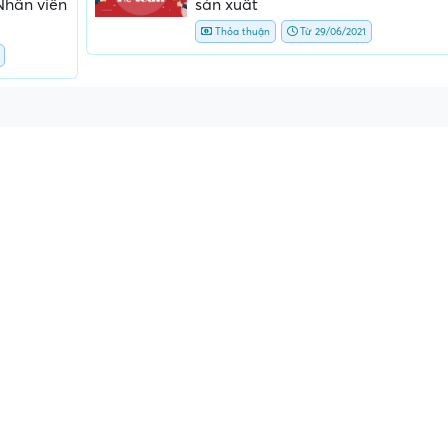
Nhân viên
sản xuất
Thỏa thuận
Từ 29/06/2021
ấn, phí
Yêu cầu ký kết giấy tờ không rõ
Địa điểm phỏng vấn
ràng hoặc nộp giấy tờ gốc
thường