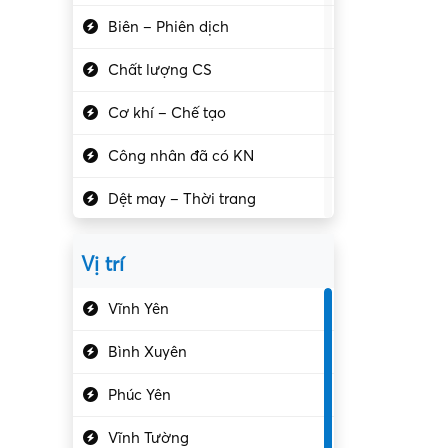
Biên – Phiên dịch
Chất lượng CS
Cơ khí – Chế tạo
Công nhân đã có KN
Dệt may – Thời trang
Dịch vụ giải trí
Vị trí
Du lịch – Nhà hàng
Vĩnh Yên
Điện tử – Điện lạnh
Bình Xuyên
Điều hóa
Phúc Yên
Giáo dục – Sư phạm
Vĩnh Tường