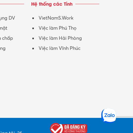
Hệ thống các Tỉnh
Nhân viên CSKH
Phục vụ khác
dụng DV
VietNamS.Work
 mật
Việc làm Phú Thọ
Promotion Girl (PG)
h chấp
Việc làm Hải Phòng
Quản lý – Giám đốc
ộng
Việc làm Vĩnh Phúc
Quản lý chất lượng – QC
Quản lý sản xuất
Quản trị kinh doanh
Sinh viên làm thêm
Thiết kế
Thiết kế đồ họa
Thiết kế nội thất