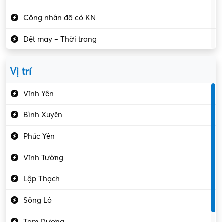
Công nhân đã có KN
Dệt may – Thời trang
Dịch vụ giải trí
Vị trí
Du lịch – Nhà hàng
Vĩnh Yên
Điện tử – Điện lạnh
Bình Xuyên
Điều hóa
Phúc Yên
Giáo dục – Sư phạm
Vĩnh Tường
Hành chính – VP
Lập Thạch
Hóa chất
Sông Lô
Kế toán – Kiểm toán
Tam Dương