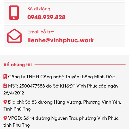
Quản lý – Giám đốc
Số di động
0948.929.828
Quản lý chất lượng – QC
Email hỗ trợ
Quản lý sản xuất
lienhe@vinhphuc.work
Quản trị kinh doanh
Sinh viên làm thêm
Về chúng tôi
Thiết kế
Công ty TNHH Công nghệ Truyền thông Minh Đức
Thiết kế đồ họa
MST: 2500477588 do Sở KH&ĐT Vĩnh Phúc cấp ngày
26/4/2012
Thiết kế nội thất
Địa chỉ: Số 83 đường Hùng Vương, Phường Vĩnh Yên,
Thợ máy – Ô tô – Xe máy
Tỉnh Phú Thọ
VPGD: Số 14 đường Nguyễn Trãi, phường Vĩnh Phúc,
Thực tập
tỉnh Phú Thọ