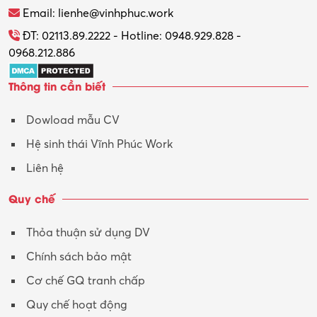
Thương mại điện tử
Email: lienhe@vinhphuc.work
Tổ chức sự kiện – Quà tặng
ĐT: 02113.89.2222 - Hotline: 0948.929.828 -
0968.212.886
Trợ lý
Thông tin cần biết
Tư vấn
Dowload mẫu CV
Tư vấn – Kiến trúc
Hệ sinh thái Vĩnh Phúc Work
Vận hành máy phay CNC
Liên hệ
Vận tải – Lái xe
Quy chế
Xây dựng
Thỏa thuận sử dụng DV
Xuất nhập khẩu
Chính sách bảo mật
Y tế-Dược
Cơ chế GQ tranh chấp
Quy chế hoạt động