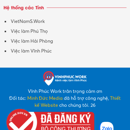
Hệ thống các Tỉnh
VietNamS.Work
Việc làm Phú Thọ
Việc làm Hải Phòng
Việc làm Vĩnh Phúc
Vĩnh Phúc Work trân trọng cảm ơn
Đối tác:
Minh Đức Media
đã hỗ trợ công nghệ,
Thiết
kế Website
cho chúng tôi. 26