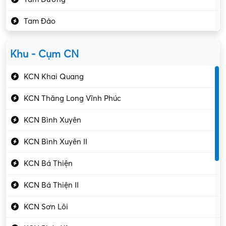
Kho vận – Thủ quỹ
Tam Đảo
Kiểm soát chất lượng
Yên Lạc
Kỹ sư cơ khí
Khu - Cụm CN
Gần Vĩnh Phúc
Kỹ sư điện
KCN Khai Quang
Kỹ thuật cao
KCN Thăng Long Vĩnh Phúc
Kỹ thuật mạng – IT
KCN Bình Xuyên
Làm bán thời gian
KCN Bình Xuyên II
Lao động phổ thông
KCN Bá Thiện
Lập trình – Phát triển
KCN Bá Thiện II
Luật – Công chứng
KCN Sơn Lôi
Marketing – PR