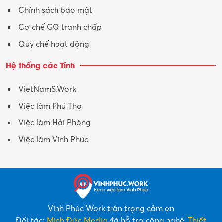
Xuất nhập khẩu
Chính sách bảo mật
Y tế-Dược
Cơ chế GQ tranh chấp
Quy chế hoạt động
Hệ thống các Tỉnh
VietNamS.Work
Việc làm Phú Thọ
Việc làm Hải Phòng
Việc làm Vĩnh Phúc
Vĩnh Phúc Work trân trọng cảm ơn
Đối tác:
Minh Đức Media
đã hỗ trợ công nghệ,
Thiết