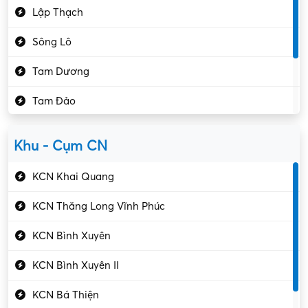
Lập Thạch
Hóa chất
Sông Lô
Kế toán – Kiểm toán
Tam Dương
Kho vận – Thủ quỹ
Tam Đảo
Kiểm soát chất lượng
Yên Lạc
Kỹ sư cơ khí
Khu - Cụm CN
Gần Vĩnh Phúc
Kỹ sư điện
KCN Khai Quang
Kỹ thuật cao
KCN Thăng Long Vĩnh Phúc
Kỹ thuật mạng – IT
KCN Bình Xuyên
Làm bán thời gian
KCN Bình Xuyên II
Lao động phổ thông
KCN Bá Thiện