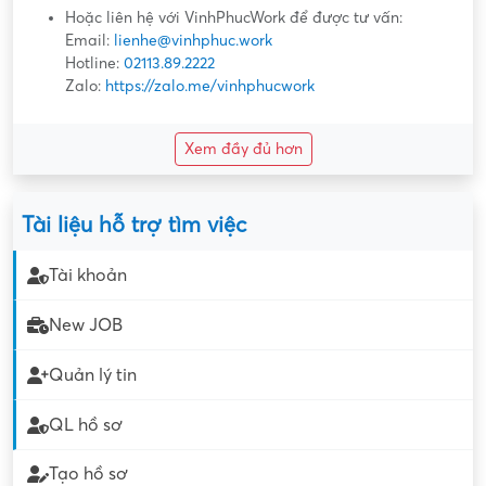
Hoặc liên hệ với VinhPhucWork để được tư vấn:
Email:
lienhe@vinhphuc.work
Hotline:
02113.89.2222
Zalo:
https://zalo.me/vinhphucwork
Xem đầy đủ hơn
Tài liệu hỗ trợ tìm việc
Tài khoản
New JOB
Quản lý tin
QL hồ sơ
Tạo hồ sơ