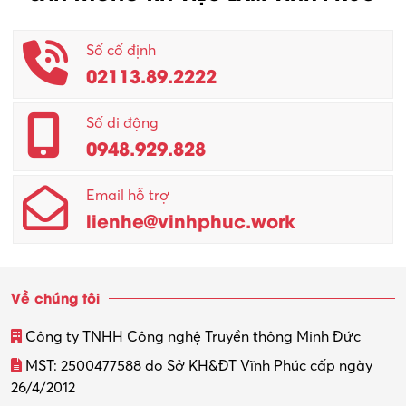
Nhân viên CSKH
Phục vụ khác
Số cố định
02113.89.2222
Promotion Girl (PG)
Quản lý – Giám đốc
Số di động
0948.929.828
Quản lý chất lượng – QC
Email hỗ trợ
Quản lý sản xuất
lienhe@vinhphuc.work
Quản trị kinh doanh
Sinh viên làm thêm
Về chúng tôi
Thiết kế
Công ty TNHH Công nghệ Truyền thông Minh Đức
Thiết kế đồ họa
MST: 2500477588 do Sở KH&ĐT Vĩnh Phúc cấp ngày
26/4/2012
Thiết kế nội thất