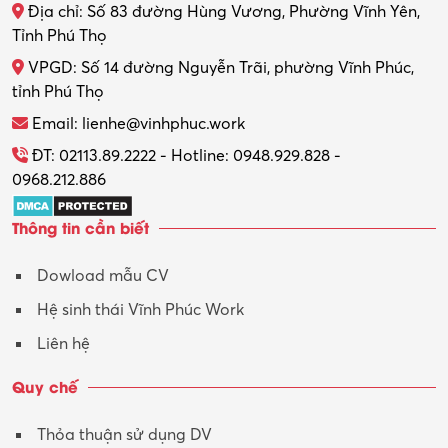
Địa chỉ: Số 83 đường Hùng Vương, Phường Vĩnh Yên,
Thợ máy – Ô tô – Xe máy
Tỉnh Phú Thọ
VPGD: Số 14 đường Nguyễn Trãi, phường Vĩnh Phúc,
Thực tập
tỉnh Phú Thọ
Thương mại điện tử
Email: lienhe@vinhphuc.work
Tổ chức sự kiện – Quà tặng
ĐT: 02113.89.2222 - Hotline: 0948.929.828 -
0968.212.886
Trợ lý
Thông tin cần biết
Tư vấn
Dowload mẫu CV
Tư vấn – Kiến trúc
Hệ sinh thái Vĩnh Phúc Work
Vận hành máy phay CNC
Liên hệ
Vận tải – Lái xe
Quy chế
Xây dựng
Thỏa thuận sử dụng DV