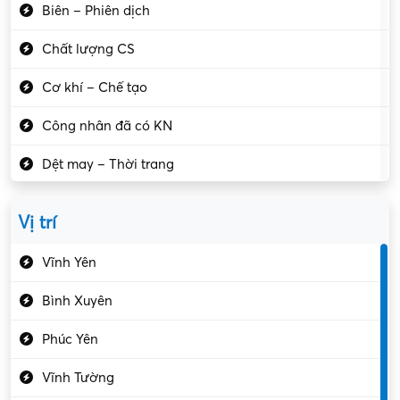
Biên – Phiên dịch
Chất lượng CS
Cơ khí – Chế tạo
Công nhân đã có KN
Dệt may – Thời trang
Dịch vụ giải trí
Vị trí
Du lịch – Nhà hàng
Vĩnh Yên
Điện tử – Điện lạnh
Bình Xuyên
Điều hóa
Phúc Yên
Giáo dục – Sư phạm
Vĩnh Tường
Hành chính – VP