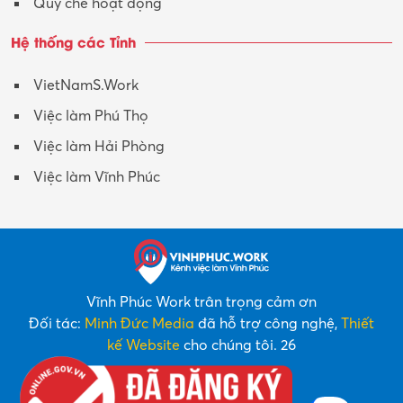
Quy chế hoạt động
Hệ thống các Tỉnh
VietNamS.Work
Việc làm Phú Thọ
Việc làm Hải Phòng
Việc làm Vĩnh Phúc
Vĩnh Phúc Work trân trọng cảm ơn
Đối tác:
Minh Đức Media
đã hỗ trợ công nghệ,
Thiết
kế Website
cho chúng tôi. 26