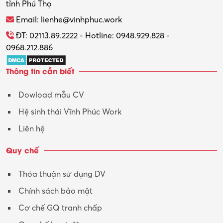
tỉnh Phú Thọ
Thương mại điện tử
Email: lienhe@vinhphuc.work
Tổ chức sự kiện – Quà tặng
ĐT: 02113.89.2222 - Hotline: 0948.929.828 -
0968.212.886
Trợ lý
Thông tin cần biết
Tư vấn
Dowload mẫu CV
Tư vấn – Kiến trúc
Hệ sinh thái Vĩnh Phúc Work
Vận hành máy phay CNC
Liên hệ
Vận tải – Lái xe
Quy chế
Xây dựng
Thỏa thuận sử dụng DV
Xuất nhập khẩu
Chính sách bảo mật
Y tế-Dược
Cơ chế GQ tranh chấp