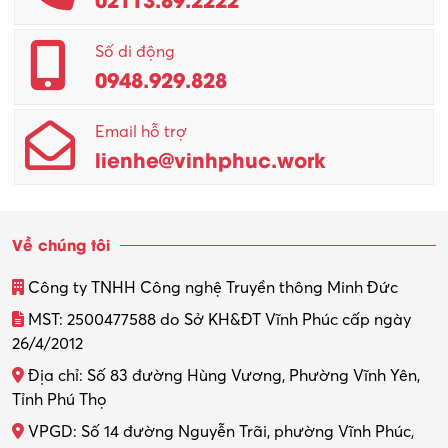
Promotion Girl (PG)
Quản lý – Giám đốc
Số di động
0948.929.828
Quản lý chất lượng – QC
Email hỗ trợ
Quản lý sản xuất
lienhe@vinhphuc.work
Quản trị kinh doanh
Sinh viên làm thêm
Về chúng tôi
Thiết kế
Công ty TNHH Công nghệ Truyền thông Minh Đức
Thiết kế đồ họa
MST: 2500477588 do Sở KH&ĐT Vĩnh Phúc cấp ngày
26/4/2012
Thiết kế nội thất
Địa chỉ: Số 83 đường Hùng Vương, Phường Vĩnh Yên,
Thợ máy – Ô tô – Xe máy
Tỉnh Phú Thọ
VPGD: Số 14 đường Nguyễn Trãi, phường Vĩnh Phúc,
Thực tập