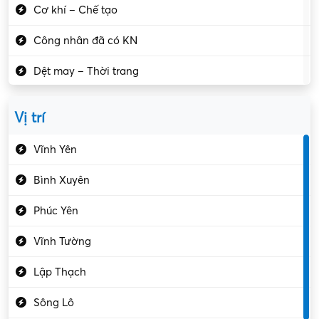
Cơ khí – Chế tạo
Công nhân đã có KN
Dệt may – Thời trang
Dịch vụ giải trí
Vị trí
Du lịch – Nhà hàng
Vĩnh Yên
Điện tử – Điện lạnh
Bình Xuyên
Điều hóa
Phúc Yên
Giáo dục – Sư phạm
Vĩnh Tường
Hành chính – VP
Lập Thạch
Hóa chất
Sông Lô
Kế toán – Kiểm toán