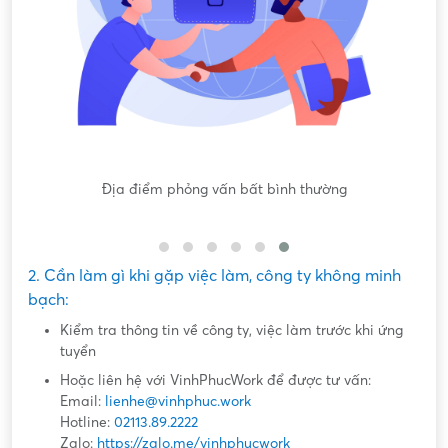
Nội dung mô tả công việc sơ sài, không đồng nhất với công
việc thực tế
2. Cần làm gì khi gặp việc làm, công ty không minh
bạch:
Kiểm tra thông tin về công ty, việc làm trước khi ứng
tuyển
Hoặc liên hệ với VinhPhucWork để được tư vấn:
Email:
lienhe@vinhphuc.work
Hotline:
02113.89.2222
Zalo:
https://zalo.me/vinhphucwork