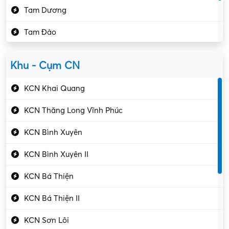
Tam Dương
Kho vận – Thủ quỹ
Tam Đảo
Kiểm soát chất lượng
Yên Lạc
Kỹ sư cơ khí
Khu - Cụm CN
Gần Vĩnh Phúc
Kỹ sư điện
KCN Khai Quang
Kỹ thuật cao
KCN Thăng Long Vĩnh Phúc
Kỹ thuật mạng – IT
KCN Bình Xuyên
Làm bán thời gian
KCN Bình Xuyên II
Lao động phổ thông
KCN Bá Thiện
Lập trình – Phát triển
KCN Bá Thiện II
Luật – Công chứng
KCN Sơn Lôi