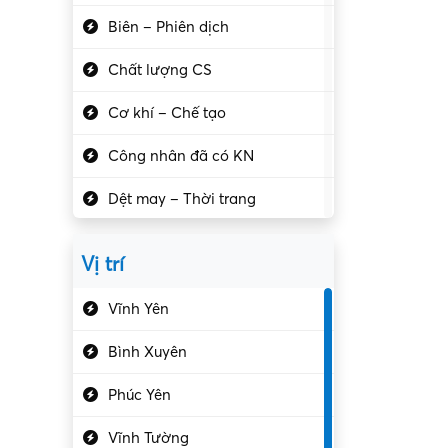
Biên – Phiên dịch
Chất lượng CS
Cơ khí – Chế tạo
Công nhân đã có KN
Dệt may – Thời trang
Dịch vụ giải trí
Vị trí
Du lịch – Nhà hàng
Vĩnh Yên
Điện tử – Điện lạnh
Bình Xuyên
Điều hóa
Phúc Yên
Giáo dục – Sư phạm
Vĩnh Tường