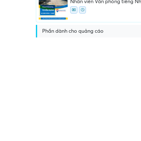
Nhân viên Văn phòng tiếng N
Phần dành cho quảng cáo
Yêu cầu nộp phí phỏng v
giữ chỗ...