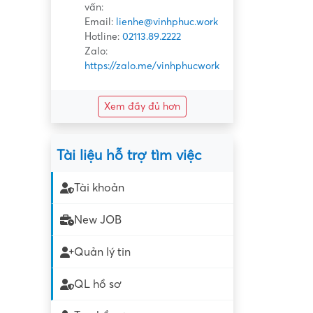
vấn:
Email:
lienhe@vinhphuc.work
Hotline:
02113.89.2222
Zalo:
https://zalo.me/vinhphucwork
Xem đầy đủ hơn
Tài liệu hỗ trợ tìm việc
Tài khoản
New JOB
Quản lý tin
QL hồ sơ