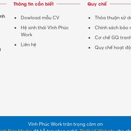
Thông tin cần biết
Quy chế
inh
Dowload mẫu CV
Thỏa thuận sử 
Hệ sinh thái Vĩnh Phúc
Chính sách bảo
Work
Cơ chế GQ tran
Liên hệ
Quy chế hoạt đ
g
Vĩnh Phúc Work trân trọng cảm ơn