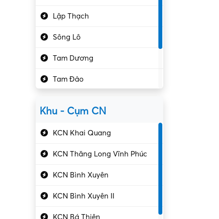
Hành chính – VP
Lập Thạch
Hóa chất
Sông Lô
Kế toán – Kiểm toán
Tam Dương
Kho vận – Thủ quỹ
Tam Đảo
Kiểm soát chất lượng
Yên Lạc
Kỹ sư cơ khí
Khu - Cụm CN
Gần Vĩnh Phúc
Kỹ sư điện
KCN Khai Quang
Kỹ thuật cao
KCN Thăng Long Vĩnh Phúc
Kỹ thuật mạng – IT
KCN Bình Xuyên
Làm bán thời gian
KCN Bình Xuyên II
Lao động phổ thông
KCN Bá Thiện