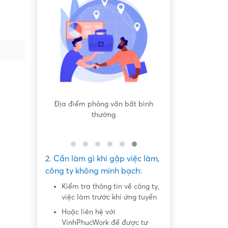
 bất bình
Nội dung mô tả công việc sơ sài,
Hứa hẹn "việc nh
không đồng nhất với công việc
dàng lấy ti
thực tế
2. Cần làm gì khi gặp việc làm,
công ty không minh bạch:
Kiểm tra thông tin về công ty,
việc làm trước khi ứng tuyển
Hoặc liên hệ với
VinhPhucWork để được tư