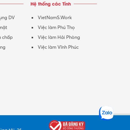
Hệ thống các Tỉnh
Nhân viên CSKH
Phục vụ khác
dụng DV
VietNamS.Work
 mật
Việc làm Phú Thọ
Promotion Girl (PG)
h chấp
Việc làm Hải Phòng
Quản lý – Giám đốc
ộng
Việc làm Vĩnh Phúc
Quản lý chất lượng – QC
Quản lý sản xuất
Quản trị kinh doanh
Sinh viên làm thêm
Thiết kế
Thiết kế đồ họa
Thiết kế nội thất