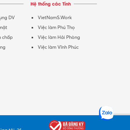
Hệ thống các Tỉnh
Nhân viên CSKH
Phục vụ khác
dụng DV
VietNamS.Work
 mật
Việc làm Phú Thọ
Promotion Girl (PG)
h chấp
Việc làm Hải Phòng
Quản lý – Giám đốc
ộng
Việc làm Vĩnh Phúc
Quản lý chất lượng – QC
Quản lý sản xuất
Quản trị kinh doanh
Sinh viên làm thêm
Thiết kế
Thiết kế đồ họa
Thiết kế nội thất