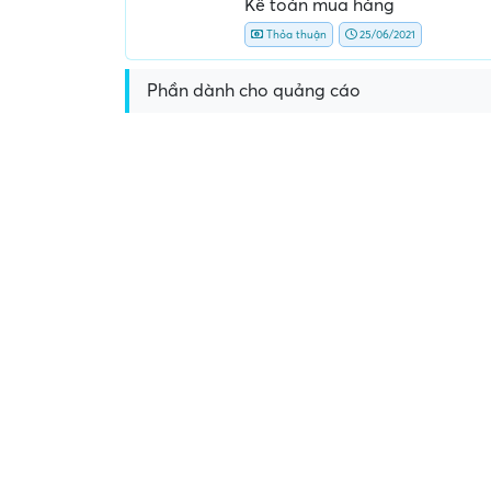
Kế toán mua hàng
Thỏa thuận
25/06/2021
Phần dành cho quảng cáo
Yêu cầu nộp phí phỏng v
giữ chỗ...