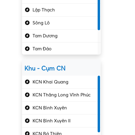
Hành chính – VP
Lập Thạch
Hóa chất
Sông Lô
Kế toán – Kiểm toán
Tam Dương
Kho vận – Thủ quỹ
Tam Đảo
Kiểm soát chất lượng
Yên Lạc
Kỹ sư cơ khí
Khu - Cụm CN
Gần Vĩnh Phúc
Kỹ sư điện
KCN Khai Quang
Kỹ thuật cao
KCN Thăng Long Vĩnh Phúc
Kỹ thuật mạng – IT
KCN Bình Xuyên
Làm bán thời gian
KCN Bình Xuyên II
Lao động phổ thông
KCN Bá Thiện