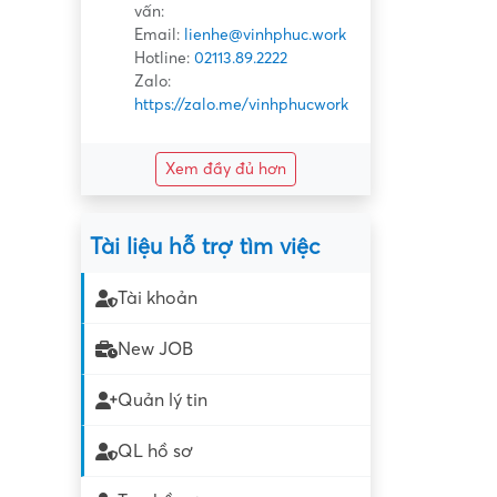
vấn:
Email:
lienhe@vinhphuc.work
Hotline:
02113.89.2222
Zalo:
https://zalo.me/vinhphucwork
Xem đầy đủ hơn
Tài liệu hỗ trợ tìm việc
Tài khoản
New JOB
Quản lý tin
QL hồ sơ