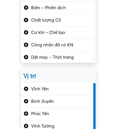
Biên – Phiên dịch
Chất lượng CS
Cơ khí – Chế tạo
Công nhân đã có KN
Dệt may – Thời trang
Dịch vụ giải trí
Vị trí
Du lịch – Nhà hàng
Vĩnh Yên
Điện tử – Điện lạnh
Bình Xuyên
Điều hóa
Phúc Yên
Giáo dục – Sư phạm
Vĩnh Tường