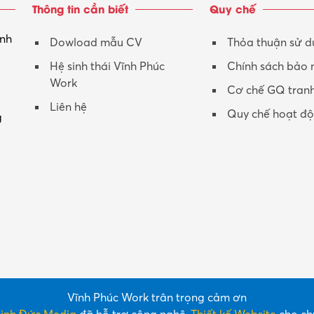
Thông tin cần biết
Quy chế
inh
Dowload mẫu CV
Thỏa thuận sử 
Hệ sinh thái Vĩnh Phúc
Chính sách bảo
Work
Cơ chế GQ tran
Liên hệ
Quy chế hoạt đ
g
Vĩnh Phúc Work trân trọng cảm ơn