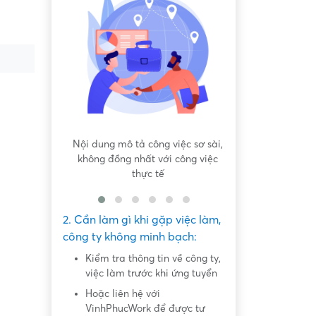
 bất bình
Nội dung mô tả công việc sơ sài,
Hứa hẹn "việc nh
không đồng nhất với công việc
dàng lấy ti
thực tế
2. Cần làm gì khi gặp việc làm,
công ty không minh bạch:
Kiểm tra thông tin về công ty,
việc làm trước khi ứng tuyển
Hoặc liên hệ với
VinhPhucWork để được tư