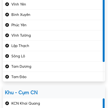
Vĩnh Yên
Điện tử – Điện lạnh
Bình Xuyên
Điều hóa
Phúc Yên
Giáo dục – Sư phạm
Vĩnh Tường
Hành chính – VP
Lập Thạch
Hóa chất
Sông Lô
Kế toán – Kiểm toán
Tam Dương
Kho vận – Thủ quỹ
Tam Đảo
Kiểm soát chất lượng
Yên Lạc
Kỹ sư cơ khí
Khu - Cụm CN
Gần Vĩnh Phúc
Kỹ sư điện
KCN Khai Quang