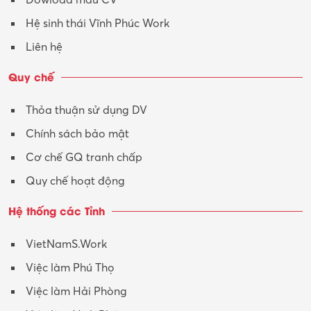
Tư vấn – Kiến trúc
Hệ sinh thái Vĩnh Phúc Work
Vận hành máy phay CNC
Liên hệ
Vận tải – Lái xe
Quy chế
Xây dựng
Thỏa thuận sử dụng DV
Xuất nhập khẩu
Chính sách bảo mật
Y tế-Dược
Cơ chế GQ tranh chấp
Quy chế hoạt động
Hệ thống các Tỉnh
VietNamS.Work
Việc làm Phú Thọ
Việc làm Hải Phòng