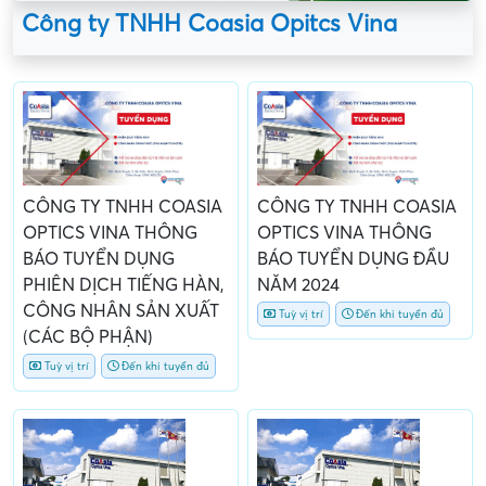
Công ty TNHH Coasia Opitcs Vina
CÔNG TY TNHH COASIA
CÔNG TY TNHH COASIA
OPTICS VINA THÔNG
OPTICS VINA THÔNG
BÁO TUYỂN DỤNG
BÁO TUYỂN DỤNG ĐẦU
PHIÊN DỊCH TIẾNG HÀN,
NĂM 2024
CÔNG NHÂN SẢN XUẤT
Tuỳ vị trí
Đến khi tuyển đủ
(CÁC BỘ PHẬN)
Tuỳ vị trí
Đến khi tuyển đủ