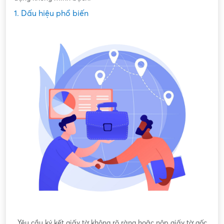
1. Dấu hiệu phổ biến
Yêu cầu ký kết giấy tờ không rõ ràng hoặc nộp giấy tờ gốc