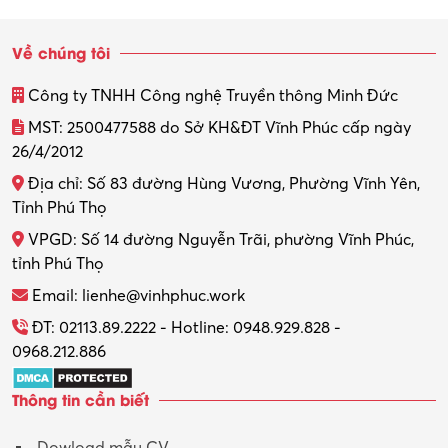
Sinh viên làm thêm
Về chúng tôi
Thiết kế
Công ty TNHH Công nghệ Truyền thông Minh Đức
Thiết kế đồ họa
MST: 2500477588 do Sở KH&ĐT Vĩnh Phúc cấp ngày
26/4/2012
Thiết kế nội thất
Địa chỉ: Số 83 đường Hùng Vương, Phường Vĩnh Yên,
Thợ máy – Ô tô – Xe máy
Tỉnh Phú Thọ
VPGD: Số 14 đường Nguyễn Trãi, phường Vĩnh Phúc,
Thực tập
tỉnh Phú Thọ
Thương mại điện tử
Email: lienhe@vinhphuc.work
Tổ chức sự kiện – Quà tặng
ĐT: 02113.89.2222 - Hotline: 0948.929.828 -
0968.212.886
Trợ lý
Thông tin cần biết
Tư vấn
Dowload mẫu CV