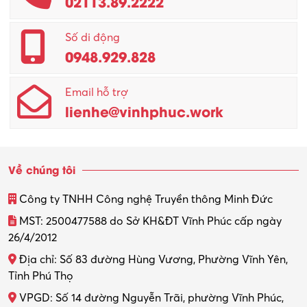
02113.89.2222
Promotion Girl (PG)
Quản lý – Giám đốc
Số di động
0948.929.828
Quản lý chất lượng – QC
Email hỗ trợ
Quản lý sản xuất
lienhe@vinhphuc.work
Quản trị kinh doanh
Sinh viên làm thêm
Về chúng tôi
Thiết kế
Công ty TNHH Công nghệ Truyền thông Minh Đức
Thiết kế đồ họa
MST: 2500477588 do Sở KH&ĐT Vĩnh Phúc cấp ngày
26/4/2012
Thiết kế nội thất
Địa chỉ: Số 83 đường Hùng Vương, Phường Vĩnh Yên,
Thợ máy – Ô tô – Xe máy
Tỉnh Phú Thọ
VPGD: Số 14 đường Nguyễn Trãi, phường Vĩnh Phúc,
Thực tập