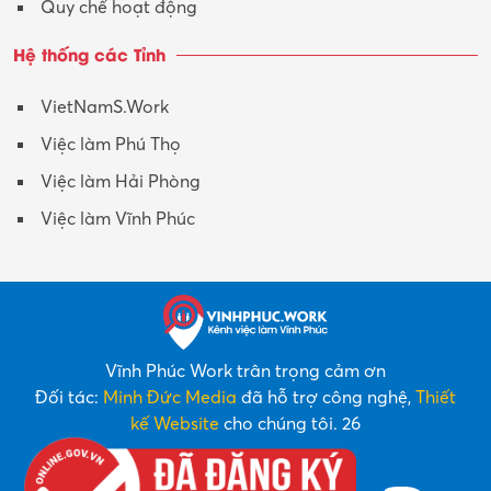
Quy chế hoạt động
Hệ thống các Tỉnh
VietNamS.Work
Việc làm Phú Thọ
Việc làm Hải Phòng
Việc làm Vĩnh Phúc
Vĩnh Phúc Work trân trọng cảm ơn
Đối tác:
Minh Đức Media
đã hỗ trợ công nghệ,
Thiết
kế Website
cho chúng tôi. 26