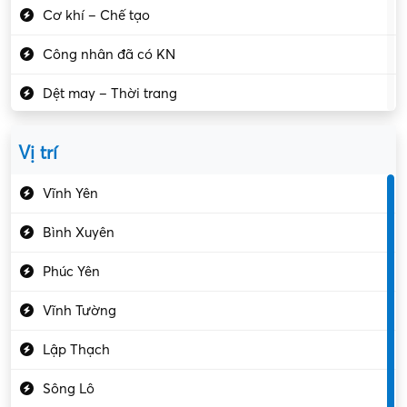
Cơ khí – Chế tạo
Công nhân đã có KN
Dệt may – Thời trang
Dịch vụ giải trí
Vị trí
Du lịch – Nhà hàng
Vĩnh Yên
Điện tử – Điện lạnh
Bình Xuyên
Điều hóa
Phúc Yên
Giáo dục – Sư phạm
Vĩnh Tường
Hành chính – VP
Lập Thạch
Hóa chất
Sông Lô
Kế toán – Kiểm toán