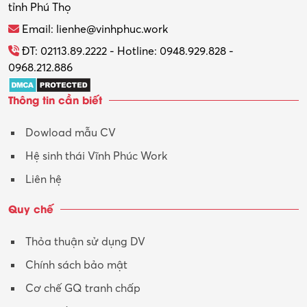
tỉnh Phú Thọ
Thương mại điện tử
Email: lienhe@vinhphuc.work
Tổ chức sự kiện – Quà tặng
ĐT: 02113.89.2222 - Hotline: 0948.929.828 -
0968.212.886
Trợ lý
Thông tin cần biết
Tư vấn
Dowload mẫu CV
Tư vấn – Kiến trúc
Hệ sinh thái Vĩnh Phúc Work
Vận hành máy phay CNC
Liên hệ
Vận tải – Lái xe
Quy chế
Xây dựng
Thỏa thuận sử dụng DV
Xuất nhập khẩu
Chính sách bảo mật
Y tế-Dược
Cơ chế GQ tranh chấp