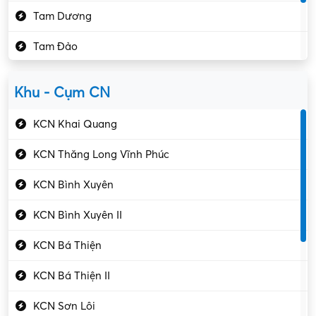
Tam Dương
Kho vận – Thủ quỹ
Tam Đảo
Kiểm soát chất lượng
Yên Lạc
Kỹ sư cơ khí
Khu - Cụm CN
Gần Vĩnh Phúc
Kỹ sư điện
KCN Khai Quang
Kỹ thuật cao
KCN Thăng Long Vĩnh Phúc
Kỹ thuật mạng – IT
KCN Bình Xuyên
Làm bán thời gian
KCN Bình Xuyên II
Lao động phổ thông
KCN Bá Thiện
Lập trình – Phát triển
KCN Bá Thiện II
Luật – Công chứng
KCN Sơn Lôi