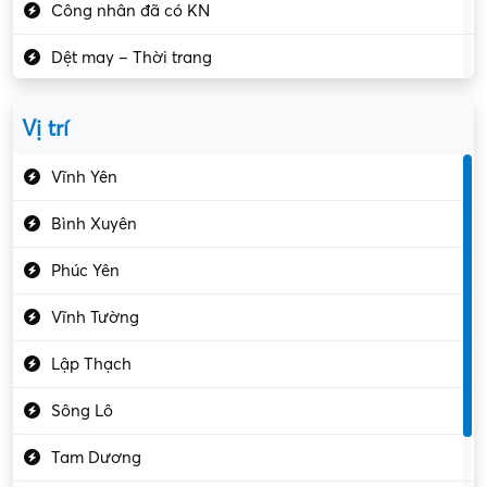
Công nhân đã có KN
Dệt may – Thời trang
Dịch vụ giải trí
Vị trí
Du lịch – Nhà hàng
Vĩnh Yên
Điện tử – Điện lạnh
Bình Xuyên
Điều hóa
Phúc Yên
Giáo dục – Sư phạm
Vĩnh Tường
Hành chính – VP
Lập Thạch
Hóa chất
Sông Lô
Kế toán – Kiểm toán
Tam Dương
Kho vận – Thủ quỹ