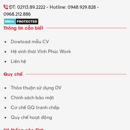
Tổ chức sự kiện – Quà tặng
ĐT: 02113.89.2222 - Hotline: 0948.929.828 -
0968.212.886
Trợ lý
Thông tin cần biết
Tư vấn
Dowload mẫu CV
Tư vấn – Kiến trúc
Hệ sinh thái Vĩnh Phúc Work
Vận hành máy phay CNC
Liên hệ
Vận tải – Lái xe
Quy chế
Xây dựng
Thỏa thuận sử dụng DV
Xuất nhập khẩu
Chính sách bảo mật
Y tế-Dược
Cơ chế GQ tranh chấp
Quy chế hoạt động
Hệ thống các Tỉnh