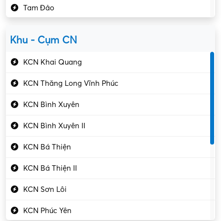
Tam Đảo
Kiểm soát chất lượng
Yên Lạc
Kỹ sư cơ khí
Khu - Cụm CN
Gần Vĩnh Phúc
Kỹ sư điện
KCN Khai Quang
Kỹ thuật cao
KCN Thăng Long Vĩnh Phúc
Kỹ thuật mạng – IT
KCN Bình Xuyên
Làm bán thời gian
KCN Bình Xuyên II
Lao động phổ thông
KCN Bá Thiện
Lập trình – Phát triển
KCN Bá Thiện II
Luật – Công chứng
KCN Sơn Lôi
Marketing – PR
KCN Phúc Yên