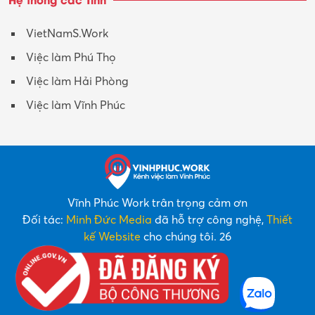
VietNamS.Work
Việc làm Phú Thọ
Việc làm Hải Phòng
Việc làm Vĩnh Phúc
Vĩnh Phúc Work trân trọng cảm ơn
Đối tác:
Minh Đức Media
đã hỗ trợ công nghệ,
Thiết
kế Website
cho chúng tôi. 26