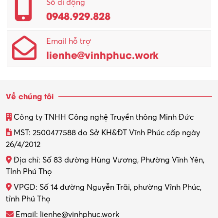
Số di động
0948.929.828
Quản lý chất lượng – QC
Email hỗ trợ
Quản lý sản xuất
lienhe@vinhphuc.work
Quản trị kinh doanh
Sinh viên làm thêm
Về chúng tôi
Thiết kế
Công ty TNHH Công nghệ Truyền thông Minh Đức
Thiết kế đồ họa
MST: 2500477588 do Sở KH&ĐT Vĩnh Phúc cấp ngày
26/4/2012
Thiết kế nội thất
Địa chỉ: Số 83 đường Hùng Vương, Phường Vĩnh Yên,
Thợ máy – Ô tô – Xe máy
Tỉnh Phú Thọ
VPGD: Số 14 đường Nguyễn Trãi, phường Vĩnh Phúc,
Thực tập
tỉnh Phú Thọ
Thương mại điện tử
Email: lienhe@vinhphuc.work