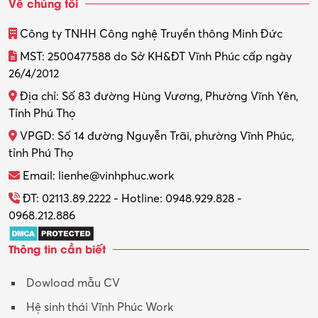
Về chúng tôi
Thiết kế
Công ty TNHH Công nghệ Truyền thông Minh Đức
Thiết kế đồ họa
MST: 2500477588 do Sở KH&ĐT Vĩnh Phúc cấp ngày
26/4/2012
Thiết kế nội thất
Địa chỉ: Số 83 đường Hùng Vương, Phường Vĩnh Yên,
Thợ máy – Ô tô – Xe máy
Tỉnh Phú Thọ
VPGD: Số 14 đường Nguyễn Trãi, phường Vĩnh Phúc,
Thực tập
tỉnh Phú Thọ
Thương mại điện tử
Email: lienhe@vinhphuc.work
Tổ chức sự kiện – Quà tặng
ĐT: 02113.89.2222 - Hotline: 0948.929.828 -
0968.212.886
Trợ lý
Thông tin cần biết
Tư vấn
Dowload mẫu CV
Tư vấn – Kiến trúc
Hệ sinh thái Vĩnh Phúc Work