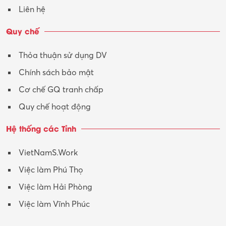
Vận hành máy phay CNC
Liên hệ
Vận tải – Lái xe
Quy chế
Xây dựng
Thỏa thuận sử dụng DV
Xuất nhập khẩu
Chính sách bảo mật
Y tế-Dược
Cơ chế GQ tranh chấp
Quy chế hoạt động
Hệ thống các Tỉnh
VietNamS.Work
Việc làm Phú Thọ
Việc làm Hải Phòng
Việc làm Vĩnh Phúc