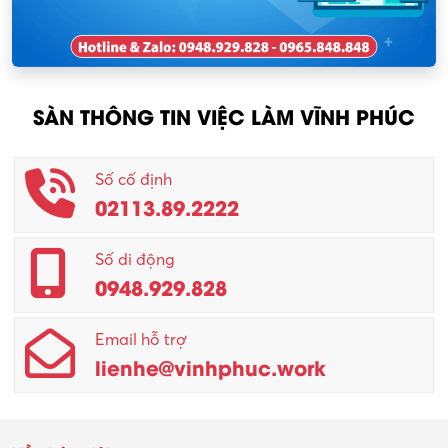
KCN Sông Lô I
Nhân viên thu mua
KCN Tam Dương
Nông – Lâm nghiệp
SÀN THÔNG TIN VIỆC LÀM VĨNH PHÚC
Nhân viên CSKH
Phục vụ khác
Số cố định
02113.89.2222
Promotion Girl (PG)
Quản lý – Giám đốc
Số di động
0948.929.828
Quản lý chất lượng – QC
Email hỗ trợ
Quản lý sản xuất
lienhe@vinhphuc.work
Quản trị kinh doanh
Sinh viên làm thêm