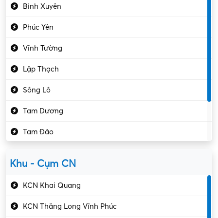
Bình Xuyên
Điều hóa
Phúc Yên
Giáo dục – Sư phạm
Vĩnh Tường
Hành chính – VP
Lập Thạch
Hóa chất
Sông Lô
Kế toán – Kiểm toán
Tam Dương
Kho vận – Thủ quỹ
Tam Đảo
Kiểm soát chất lượng
Yên Lạc
Kỹ sư cơ khí
Khu - Cụm CN
Gần Vĩnh Phúc
Kỹ sư điện
KCN Khai Quang
Kỹ thuật cao
KCN Thăng Long Vĩnh Phúc