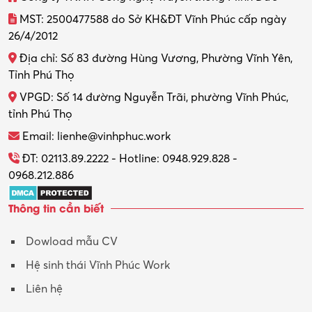
Thiết kế đồ họa
MST: 2500477588 do Sở KH&ĐT Vĩnh Phúc cấp ngày
26/4/2012
Thiết kế nội thất
Địa chỉ: Số 83 đường Hùng Vương, Phường Vĩnh Yên,
Thợ máy – Ô tô – Xe máy
Tỉnh Phú Thọ
VPGD: Số 14 đường Nguyễn Trãi, phường Vĩnh Phúc,
Thực tập
tỉnh Phú Thọ
Thương mại điện tử
Email: lienhe@vinhphuc.work
Tổ chức sự kiện – Quà tặng
ĐT: 02113.89.2222 - Hotline: 0948.929.828 -
0968.212.886
Trợ lý
Thông tin cần biết
Tư vấn
Dowload mẫu CV
Tư vấn – Kiến trúc
Hệ sinh thái Vĩnh Phúc Work
Vận hành máy phay CNC
Liên hệ
Vận tải – Lái xe