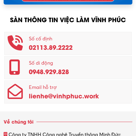
Nông – Lâm nghiệp
SÀN THÔNG TIN VIỆC LÀM VĨNH PHÚC
Nhân viên CSKH
Phục vụ khác
Số cố định
02113.89.2222
Promotion Girl (PG)
Quản lý – Giám đốc
Số di động
0948.929.828
Quản lý chất lượng – QC
Email hỗ trợ
Quản lý sản xuất
lienhe@vinhphuc.work
Quản trị kinh doanh
Sinh viên làm thêm
Về chúng tôi
Thiết kế
Công ty TNHH Công nghệ Truyền thông Minh Đức