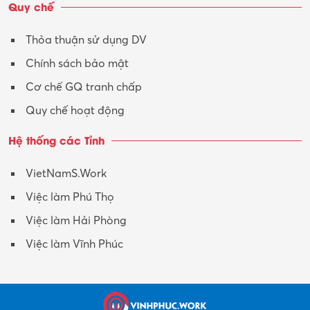
Quy chế
Xây dựng
Thỏa thuận sử dụng DV
Xuất nhập khẩu
Chính sách bảo mật
Y tế-Dược
Cơ chế GQ tranh chấp
Quy chế hoạt động
Hệ thống các Tỉnh
VietNamS.Work
Việc làm Phú Thọ
Việc làm Hải Phòng
Việc làm Vĩnh Phúc