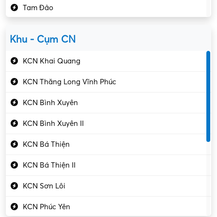
Tam Đảo
Kiểm soát chất lượng
Yên Lạc
Kỹ sư cơ khí
Khu - Cụm CN
Gần Vĩnh Phúc
Kỹ sư điện
KCN Khai Quang
Kỹ thuật cao
KCN Thăng Long Vĩnh Phúc
Kỹ thuật mạng – IT
KCN Bình Xuyên
Làm bán thời gian
KCN Bình Xuyên II
Lao động phổ thông
KCN Bá Thiện
Lập trình – Phát triển
KCN Bá Thiện II
Luật – Công chứng
KCN Sơn Lôi
Marketing – PR
KCN Phúc Yên