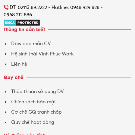
Tổ chức sự kiện – Quà tặng
ĐT: 02113.89.2222 - Hotline: 0948.929.828 -
0968.212.886
Trợ lý
Thông tin cần biết
Tư vấn
Dowload mẫu CV
Tư vấn – Kiến trúc
Hệ sinh thái Vĩnh Phúc Work
Vận hành máy phay CNC
Liên hệ
Vận tải – Lái xe
Quy chế
Xây dựng
Thỏa thuận sử dụng DV
Xuất nhập khẩu
Chính sách bảo mật
Y tế-Dược
Cơ chế GQ tranh chấp
Quy chế hoạt động
Hệ thống các Tỉnh