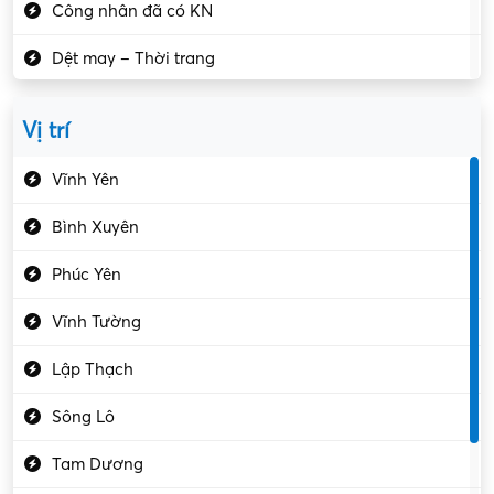
Công nhân đã có KN
Dệt may – Thời trang
Dịch vụ giải trí
Vị trí
Du lịch – Nhà hàng
Vĩnh Yên
Điện tử – Điện lạnh
Bình Xuyên
Điều hóa
Phúc Yên
Giáo dục – Sư phạm
Vĩnh Tường
Hành chính – VP
Lập Thạch
Hóa chất
Sông Lô
Kế toán – Kiểm toán
Tam Dương
Kho vận – Thủ quỹ