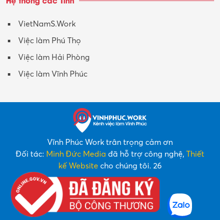
VietNamS.Work
Việc làm Phú Thọ
Việc làm Hải Phòng
Việc làm Vĩnh Phúc
Vĩnh Phúc Work trân trọng cảm ơn
Đối tác:
Minh Đức Media
đã hỗ trợ công nghệ,
Thiết
kế Website
cho chúng tôi. 26