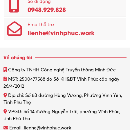
Số di động
0948.929.828
Quản lý chất lượng – QC
Email hỗ trợ
Quản lý sản xuất
lienhe@vinhphuc.work
Quản trị kinh doanh
Sinh viên làm thêm
Về chúng tôi
Thiết kế
Công ty TNHH Công nghệ Truyền thông Minh Đức
Thiết kế đồ họa
MST: 2500477588 do Sở KH&ĐT Vĩnh Phúc cấp ngày
26/4/2012
Thiết kế nội thất
Địa chỉ: Số 83 đường Hùng Vương, Phường Vĩnh Yên,
Thợ máy – Ô tô – Xe máy
Tỉnh Phú Thọ
VPGD: Số 14 đường Nguyễn Trãi, phường Vĩnh Phúc,
Thực tập
tỉnh Phú Thọ
Thương mại điện tử
Email: lienhe@vinhphuc.work