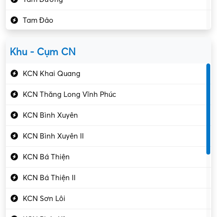
Kho vận – Thủ quỹ
Tam Đảo
Kiểm soát chất lượng
Yên Lạc
Kỹ sư cơ khí
Khu - Cụm CN
Gần Vĩnh Phúc
Kỹ sư điện
KCN Khai Quang
Kỹ thuật cao
KCN Thăng Long Vĩnh Phúc
Kỹ thuật mạng – IT
KCN Bình Xuyên
Làm bán thời gian
KCN Bình Xuyên II
Lao động phổ thông
KCN Bá Thiện
Lập trình – Phát triển
KCN Bá Thiện II
Luật – Công chứng
KCN Sơn Lôi
Marketing – PR