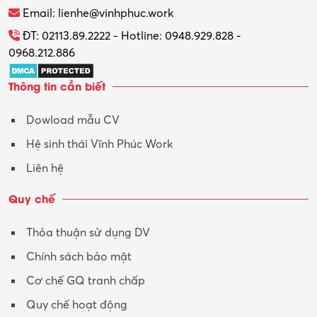
Thương mại điện tử
Email: lienhe@vinhphuc.work
Tổ chức sự kiện – Quà tặng
ĐT: 02113.89.2222 - Hotline: 0948.929.828 -
0968.212.886
Trợ lý
Thông tin cần biết
Tư vấn
Dowload mẫu CV
Tư vấn – Kiến trúc
Hệ sinh thái Vĩnh Phúc Work
Vận hành máy phay CNC
Liên hệ
Vận tải – Lái xe
Quy chế
Xây dựng
Thỏa thuận sử dụng DV
Xuất nhập khẩu
Chính sách bảo mật
Y tế-Dược
Cơ chế GQ tranh chấp
Quy chế hoạt động