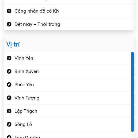
Công nhân đã có KN
Dệt may – Thời trang
Dịch vụ giải trí
Vị trí
Du lịch – Nhà hàng
Vĩnh Yên
Điện tử – Điện lạnh
Bình Xuyên
Điều hóa
Phúc Yên
Giáo dục – Sư phạm
Vĩnh Tường
Hành chính – VP
Lập Thạch
Hóa chất
Sông Lô
Kế toán – Kiểm toán
Tam Dương