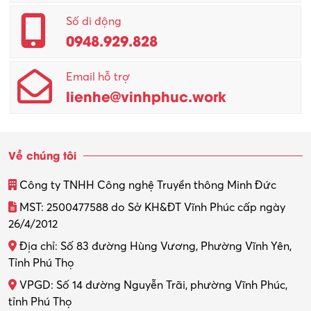
Quản lý – Giám đốc
Số di động
0948.929.828
Quản lý chất lượng – QC
Email hỗ trợ
Quản lý sản xuất
lienhe@vinhphuc.work
Quản trị kinh doanh
Sinh viên làm thêm
Về chúng tôi
Thiết kế
Công ty TNHH Công nghệ Truyền thông Minh Đức
Thiết kế đồ họa
MST: 2500477588 do Sở KH&ĐT Vĩnh Phúc cấp ngày
26/4/2012
Thiết kế nội thất
Địa chỉ: Số 83 đường Hùng Vương, Phường Vĩnh Yên,
Thợ máy – Ô tô – Xe máy
Tỉnh Phú Thọ
VPGD: Số 14 đường Nguyễn Trãi, phường Vĩnh Phúc,
Thực tập
tỉnh Phú Thọ