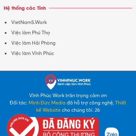
Hệ thống các Tỉnh
VietNamS.Work
Việc làm Phú Thọ
Việc làm Hải Phòng
Việc làm Vĩnh Phúc
Vĩnh Phúc Work trân trọng cảm ơn
Đối tác:
Minh Đức Media
đã hỗ trợ công nghệ,
Thiết
kế Website
cho chúng tôi. 26