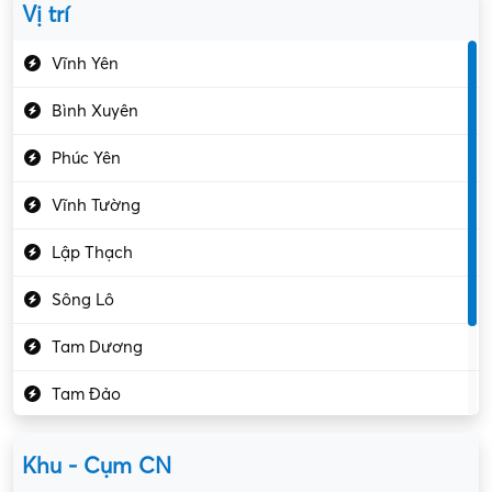
Vị trí
Du lịch – Nhà hàng
Vĩnh Yên
Điện tử – Điện lạnh
Bình Xuyên
Điều hóa
Phúc Yên
Giáo dục – Sư phạm
Vĩnh Tường
Hành chính – VP
Lập Thạch
Hóa chất
Sông Lô
Kế toán – Kiểm toán
Tam Dương
Kho vận – Thủ quỹ
Tam Đảo
Kiểm soát chất lượng
Yên Lạc
Kỹ sư cơ khí
Khu - Cụm CN
Gần Vĩnh Phúc