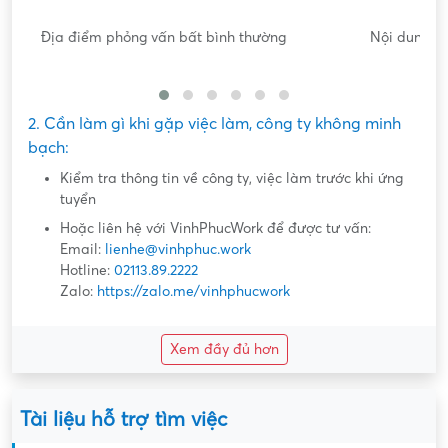
Nội dung mô tả công việc sơ sài, không đồng nhất với công
việc thực tế
2. Cần làm gì khi gặp việc làm, công ty không minh
bạch:
Kiểm tra thông tin về công ty, việc làm trước khi ứng
tuyển
Hoặc liên hệ với VinhPhucWork để được tư vấn:
Email:
lienhe@vinhphuc.work
Hotline:
02113.89.2222
Zalo:
https://zalo.me/vinhphucwork
Xem đầy đủ hơn
Tài liệu hỗ trợ tìm việc