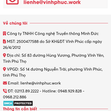
lienhe@vinhphuc.work
Quản trị kinh doanh
Sinh viên làm thêm
Về chúng tôi
Thiết kế
Công ty TNHH Công nghệ Truyền thông Minh Đức
Thiết kế đồ họa
MST: 2500477588 do Sở KH&ĐT Vĩnh Phúc cấp ngày
26/4/2012
Thiết kế nội thất
Địa chỉ: Số 83 đường Hùng Vương, Phường Vĩnh Yên,
Thợ máy – Ô tô – Xe máy
Tỉnh Phú Thọ
VPGD: Số 14 đường Nguyễn Trãi, phường Vĩnh Phúc,
Thực tập
tỉnh Phú Thọ
Thương mại điện tử
Email: lienhe@vinhphuc.work
Tổ chức sự kiện – Quà tặng
ĐT: 02113.89.2222 - Hotline: 0948.929.828 -
0968.212.886
Trợ lý
Thông tin cần biết