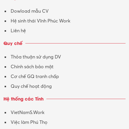
Tư vấn
Dowload mẫu CV
Tư vấn – Kiến trúc
Hệ sinh thái Vĩnh Phúc Work
Vận hành máy phay CNC
Liên hệ
Vận tải – Lái xe
Quy chế
Xây dựng
Thỏa thuận sử dụng DV
Xuất nhập khẩu
Chính sách bảo mật
Y tế-Dược
Cơ chế GQ tranh chấp
Quy chế hoạt động
Hệ thống các Tỉnh
VietNamS.Work
Việc làm Phú Thọ