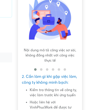
iệc sơ sài,
Hứa hẹn "việc nhẹ lương cao" dễ
Yêu cầu tải app,
 công việc
dàng lấy tiền "khủng"
nhiệm
2. Cần làm gì khi gặp việc làm,
công ty không minh bạch:
Kiểm tra thông tin về công ty,
việc làm trước khi ứng tuyển
Hoặc liên hệ với
VinhPhucWork để được tư