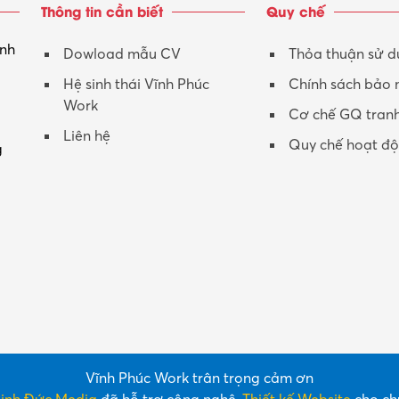
Thông tin cần biết
Quy chế
inh
Dowload mẫu CV
Thỏa thuận sử 
Hệ sinh thái Vĩnh Phúc
Chính sách bảo
Work
Cơ chế GQ tran
Liên hệ
Quy chế hoạt đ
g
Vĩnh Phúc Work trân trọng cảm ơn