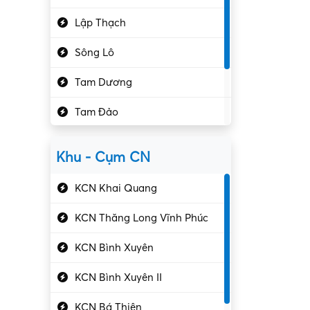
Hành chính – VP
Lập Thạch
Hóa chất
Sông Lô
Kế toán – Kiểm toán
Tam Dương
Kho vận – Thủ quỹ
Tam Đảo
Kiểm soát chất lượng
Yên Lạc
Kỹ sư cơ khí
Khu - Cụm CN
Gần Vĩnh Phúc
Kỹ sư điện
KCN Khai Quang
Kỹ thuật cao
KCN Thăng Long Vĩnh Phúc
Kỹ thuật mạng – IT
KCN Bình Xuyên
Làm bán thời gian
KCN Bình Xuyên II
Lao động phổ thông
KCN Bá Thiện