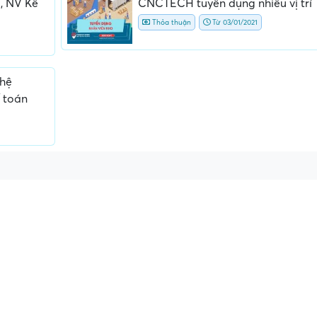
, NV Kế
CNCTECH tuyển dụng nhiều vị trí
Thỏa thuận
Từ 03/01/2021
ghệ
 toán
hông rõ
Địa điểm phỏng vấn bất bình
Nội dung mô tả công v
 gốc
thường
không đồng nhất với
thực tế