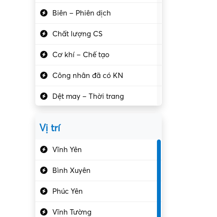
Biên – Phiên dịch
Chất lượng CS
Cơ khí – Chế tạo
Công nhân đã có KN
Dệt may – Thời trang
Dịch vụ giải trí
Vị trí
Du lịch – Nhà hàng
Vĩnh Yên
Điện tử – Điện lạnh
Bình Xuyên
Điều hóa
Phúc Yên
Giáo dục – Sư phạm
Vĩnh Tường