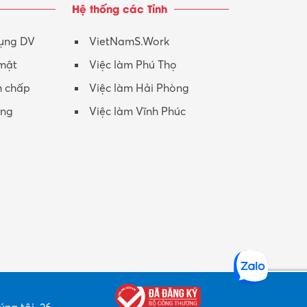
Hệ thống các Tỉnh
Nhân viên CSKH
Phục vụ khác
dụng DV
VietNamS.Work
 mật
Việc làm Phú Thọ
Promotion Girl (PG)
h chấp
Việc làm Hải Phòng
Quản lý – Giám đốc
ộng
Việc làm Vĩnh Phúc
Quản lý chất lượng – QC
Quản lý sản xuất
Quản trị kinh doanh
Sinh viên làm thêm
Thiết kế
Thiết kế đồ họa
Thiết kế nội thất