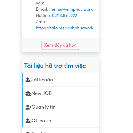
vấn:
Email:
lienhe@vinhphuc.work
Hotline:
02113.89.2222
Zalo:
https://zalo.me/vinhphucwork
Xem đầy đủ hơn
Tài liệu hỗ trợ tìm việc
Tài khoản
New JOB
Quản lý tin
QL hồ sơ