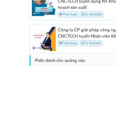
CNCTECH tuyển dụng NV Kho
hoạch sản xuất
Thỏa thuận
Từ 24/01/2022
Công ty CP giải pháp công n
CNCTECH tuyển Nhân viên Kế
Thỏa thuận
Từ 13/12/2021
Yêu cầu nộp phí phỏng vấn, phí
Yêu cầu ký kết giấy tờ k
giữ chỗ...
ràng hoặc nộp giấy tờ
Phần dành cho quảng cáo