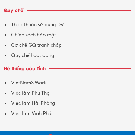
Vận tải – Lái xe
Quy chế
Xây dựng
Thỏa thuận sử dụng DV
Xuất nhập khẩu
Chính sách bảo mật
Y tế-Dược
Cơ chế GQ tranh chấp
Quy chế hoạt động
Hệ thống các Tỉnh
VietNamS.Work
Việc làm Phú Thọ
Việc làm Hải Phòng
Việc làm Vĩnh Phúc