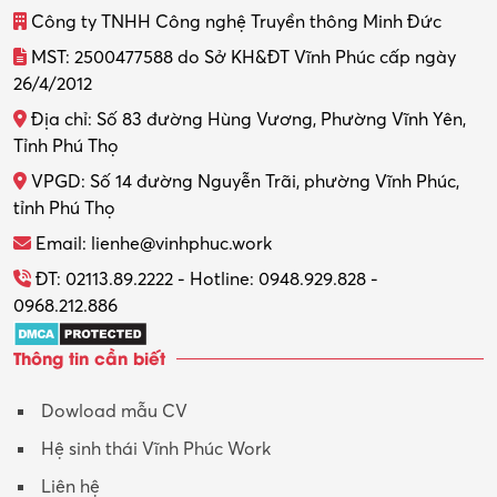
Công ty TNHH Công nghệ Truyền thông Minh Đức
Thiết kế đồ họa
MST: 2500477588 do Sở KH&ĐT Vĩnh Phúc cấp ngày
26/4/2012
Thiết kế nội thất
Địa chỉ: Số 83 đường Hùng Vương, Phường Vĩnh Yên,
Thợ máy – Ô tô – Xe máy
Tỉnh Phú Thọ
VPGD: Số 14 đường Nguyễn Trãi, phường Vĩnh Phúc,
Thực tập
tỉnh Phú Thọ
Thương mại điện tử
Email: lienhe@vinhphuc.work
Tổ chức sự kiện – Quà tặng
ĐT: 02113.89.2222 - Hotline: 0948.929.828 -
0968.212.886
Trợ lý
Thông tin cần biết
Tư vấn
Dowload mẫu CV
Tư vấn – Kiến trúc
Hệ sinh thái Vĩnh Phúc Work
Vận hành máy phay CNC
Liên hệ