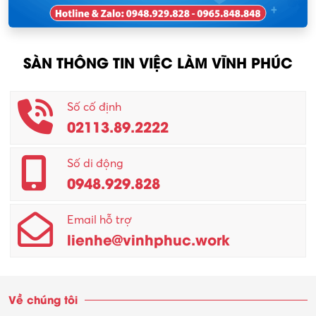
Nhân viên thu mua
KCN Tam Dương
Nông – Lâm nghiệp
SÀN THÔNG TIN VIỆC LÀM VĨNH PHÚC
Nhân viên CSKH
Phục vụ khác
Số cố định
02113.89.2222
Promotion Girl (PG)
Quản lý – Giám đốc
Số di động
0948.929.828
Quản lý chất lượng – QC
Email hỗ trợ
Quản lý sản xuất
lienhe@vinhphuc.work
Quản trị kinh doanh
Sinh viên làm thêm
Về chúng tôi
Thiết kế