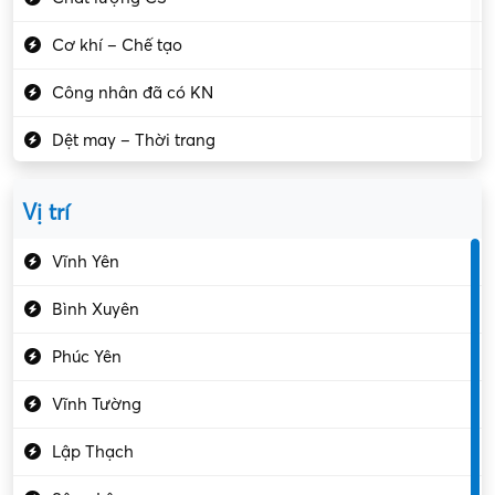
Cơ khí – Chế tạo
Công nhân đã có KN
Dệt may – Thời trang
Dịch vụ giải trí
Vị trí
Du lịch – Nhà hàng
Vĩnh Yên
Điện tử – Điện lạnh
Bình Xuyên
Điều hóa
Phúc Yên
Giáo dục – Sư phạm
Vĩnh Tường
Hành chính – VP
Lập Thạch
Hóa chất