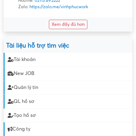
Hotline:
02113.89.2222
Zalo:
https://zalo.me/vinhphucwork
Xem đầy đủ hơn
Tài liệu hỗ trợ tìm việc
Tài khoản
New JOB
Quản lý tin
QL hồ sơ
Tạo hồ sơ
Công ty