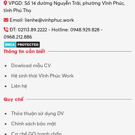
VPGD: Số 14 đường Nguyễn Trãi, phường Vĩnh Phúc,
Thực tập
tỉnh Phú Thọ
Thương mại điện tử
Email: lienhe@vinhphuc.work
Tổ chức sự kiện – Quà tặng
ĐT: 02113.89.2222 - Hotline: 0948.929.828 -
0968.212.886
Trợ lý
Thông tin cần biết
Tư vấn
Dowload mẫu CV
Tư vấn – Kiến trúc
Hệ sinh thái Vĩnh Phúc Work
Vận hành máy phay CNC
Liên hệ
Vận tải – Lái xe
Quy chế
Xây dựng
Thỏa thuận sử dụng DV
Xuất nhập khẩu
Chính sách bảo mật
Y tế-Dược
Cơ chế GQ tranh chấp