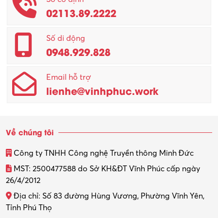
02113.89.2222
Promotion Girl (PG)
Quản lý – Giám đốc
Số di động
0948.929.828
Quản lý chất lượng – QC
Email hỗ trợ
Quản lý sản xuất
lienhe@vinhphuc.work
Quản trị kinh doanh
Sinh viên làm thêm
Về chúng tôi
Thiết kế
Công ty TNHH Công nghệ Truyền thông Minh Đức
Thiết kế đồ họa
MST: 2500477588 do Sở KH&ĐT Vĩnh Phúc cấp ngày
26/4/2012
Thiết kế nội thất
Địa chỉ: Số 83 đường Hùng Vương, Phường Vĩnh Yên,
Thợ máy – Ô tô – Xe máy
Tỉnh Phú Thọ