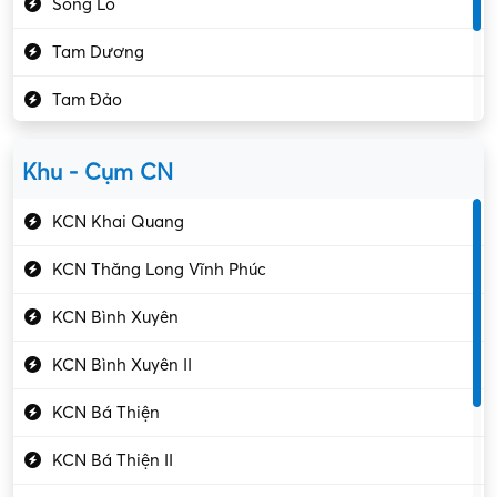
Sông Lô
Kế toán – Kiểm toán
Tam Dương
Kho vận – Thủ quỹ
Tam Đảo
Kiểm soát chất lượng
Yên Lạc
Kỹ sư cơ khí
Khu - Cụm CN
Gần Vĩnh Phúc
Kỹ sư điện
KCN Khai Quang
Kỹ thuật cao
KCN Thăng Long Vĩnh Phúc
Kỹ thuật mạng – IT
KCN Bình Xuyên
Làm bán thời gian
KCN Bình Xuyên II
Lao động phổ thông
KCN Bá Thiện
Lập trình – Phát triển
KCN Bá Thiện II