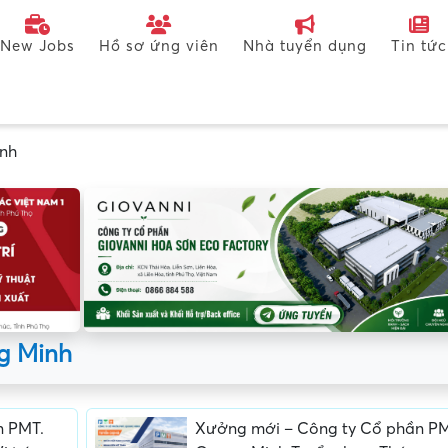
New Jobs
Hồ sơ ứng viên
Nhà tuyển dụng
Tin tức
inh
g Minh
n PMT.
Xưởng mới – Công ty Cổ phần PM