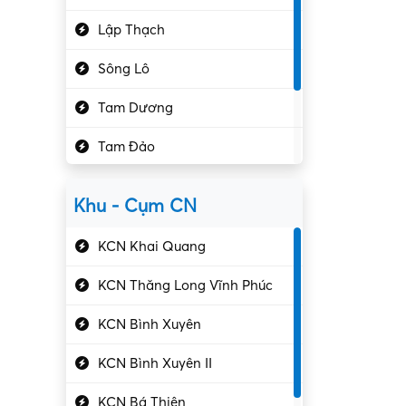
Hành chính – VP
Lập Thạch
Hóa chất
Sông Lô
Kế toán – Kiểm toán
Tam Dương
Kho vận – Thủ quỹ
Tam Đảo
Kiểm soát chất lượng
Yên Lạc
Kỹ sư cơ khí
Khu - Cụm CN
Gần Vĩnh Phúc
Kỹ sư điện
KCN Khai Quang
Kỹ thuật cao
KCN Thăng Long Vĩnh Phúc
Kỹ thuật mạng – IT
KCN Bình Xuyên
Làm bán thời gian
KCN Bình Xuyên II
Lao động phổ thông
KCN Bá Thiện