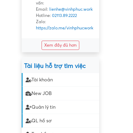
vấn:
Email:
lienhe@vinhphuc.work
Hotline:
02113.89.2222
Zalo:
https://zalo.me/vinhphucwork
Xem đầy đủ hơn
Tài liệu hỗ trợ tìm việc
Tài khoản
New JOB
Quản lý tin
QL hồ sơ