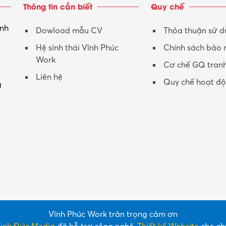
Thông tin cần biết
Quy chế
inh
Dowload mẫu CV
Thỏa thuận sử 
Hệ sinh thái Vĩnh Phúc
Chính sách bảo
Work
Cơ chế GQ tran
Liên hệ
Quy chế hoạt đ
g
Vĩnh Phúc Work trân trọng cảm ơn