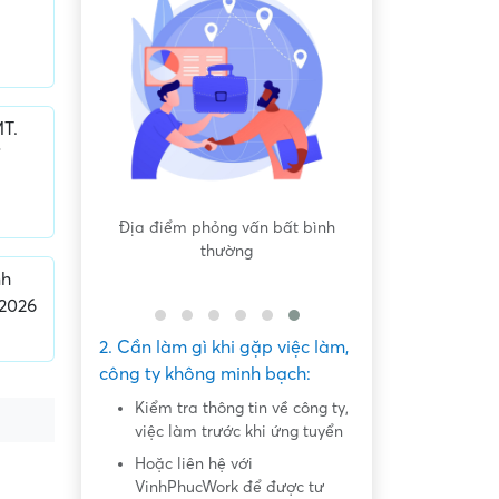
T.
 bất bình
Nội dung mô tả công việc sơ sài,
Hứa hẹn "việc nh
không đồng nhất với công việc
dàng lấy ti
thực tế
nh
/2026
2. Cần làm gì khi gặp việc làm,
công ty không minh bạch:
Kiểm tra thông tin về công ty,
việc làm trước khi ứng tuyển
Hoặc liên hệ với
VinhPhucWork để được tư