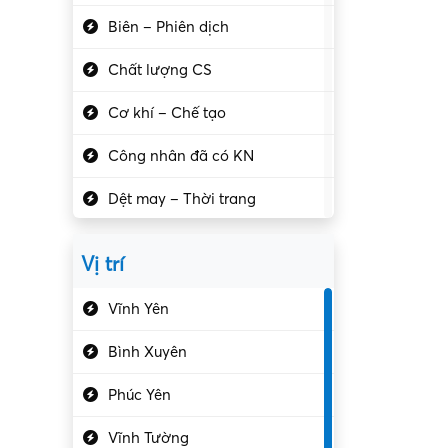
Biên – Phiên dịch
Chất lượng CS
Cơ khí – Chế tạo
Công nhân đã có KN
Dệt may – Thời trang
Dịch vụ giải trí
Vị trí
Du lịch – Nhà hàng
Vĩnh Yên
Điện tử – Điện lạnh
Bình Xuyên
Điều hóa
Phúc Yên
Giáo dục – Sư phạm
Vĩnh Tường