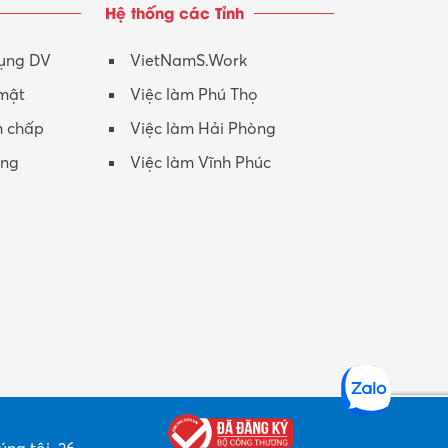
Hệ thống các Tỉnh
Nhân viên CSKH
Phục vụ khác
dụng DV
VietNamS.Work
 mật
Việc làm Phú Thọ
Promotion Girl (PG)
h chấp
Việc làm Hải Phòng
Quản lý – Giám đốc
ộng
Việc làm Vĩnh Phúc
Quản lý chất lượng – QC
Quản lý sản xuất
Quản trị kinh doanh
Sinh viên làm thêm
Thiết kế
Thiết kế đồ họa
Thiết kế nội thất