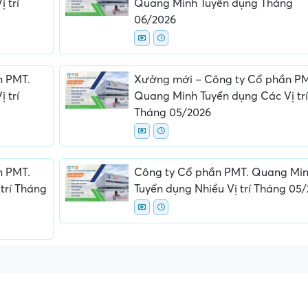
 trí
Quang Minh Tuyển dụng Tháng
06/2026
n PMT.
Xưởng mới – Công ty Cổ phần PM
 trí
Quang Minh Tuyển dụng Các Vị trí
Tháng 05/2026
ấn, phí
Yêu cầu ký kết giấy tờ không rõ
Địa điểm phỏng vấn
ràng hoặc nộp giấy tờ gốc
thường
n PMT.
Công ty Cổ phần PMT. Quang Mi
trí Tháng
Tuyển dụng Nhiều Vị trí Tháng 05