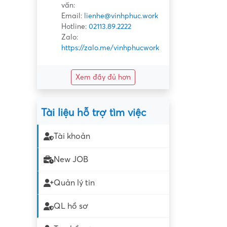
vấn:
Email:
lienhe@vinhphuc.work
Hotline:
02113.89.2222
Zalo:
https://zalo.me/vinhphucwork
Xem đầy đủ hơn
Tài liệu hỗ trợ tìm việc
Tài khoản
New JOB
Quản lý tin
QL hồ sơ