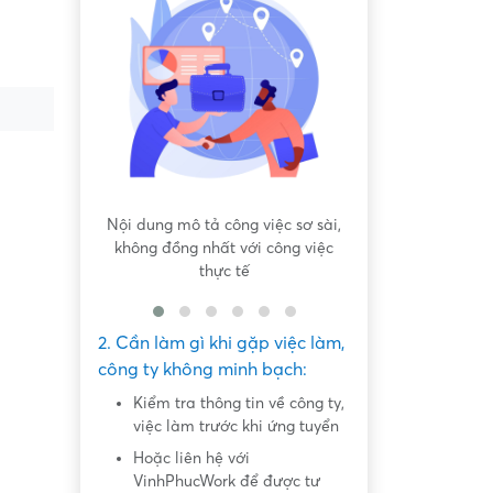
 bất bình
Nội dung mô tả công việc sơ sài,
Hứa hẹn "việc nh
không đồng nhất với công việc
dàng lấy ti
thực tế
2. Cần làm gì khi gặp việc làm,
công ty không minh bạch:
Kiểm tra thông tin về công ty,
việc làm trước khi ứng tuyển
Hoặc liên hệ với
VinhPhucWork để được tư