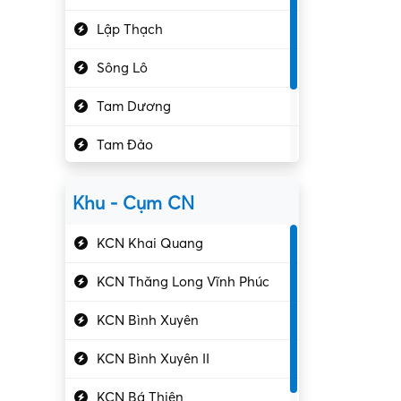
Hành chính – VP
Lập Thạch
Hóa chất
Sông Lô
Kế toán – Kiểm toán
Tam Dương
Kho vận – Thủ quỹ
Tam Đảo
Kiểm soát chất lượng
Yên Lạc
Kỹ sư cơ khí
Khu - Cụm CN
Gần Vĩnh Phúc
Kỹ sư điện
KCN Khai Quang
Kỹ thuật cao
KCN Thăng Long Vĩnh Phúc
Kỹ thuật mạng – IT
KCN Bình Xuyên
Làm bán thời gian
KCN Bình Xuyên II
Lao động phổ thông
KCN Bá Thiện