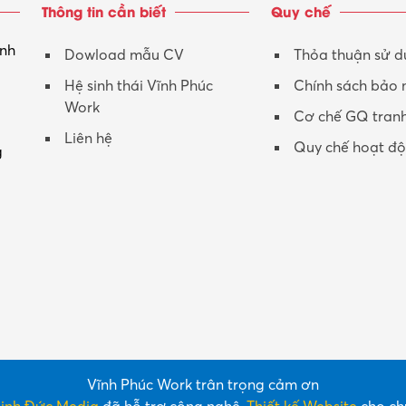
Thông tin cần biết
Quy chế
inh
Dowload mẫu CV
Thỏa thuận sử 
Hệ sinh thái Vĩnh Phúc
Chính sách bảo
Work
Cơ chế GQ tran
Liên hệ
Quy chế hoạt đ
g
Vĩnh Phúc Work trân trọng cảm ơn