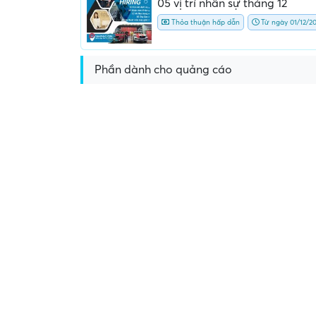
05 vị trí nhân sự tháng 12
Thỏa thuận hấp dẫn
Từ ngày 01/12/2
Phần dành cho quảng cáo
Yêu cầu nộp phí phỏng v
giữ chỗ...