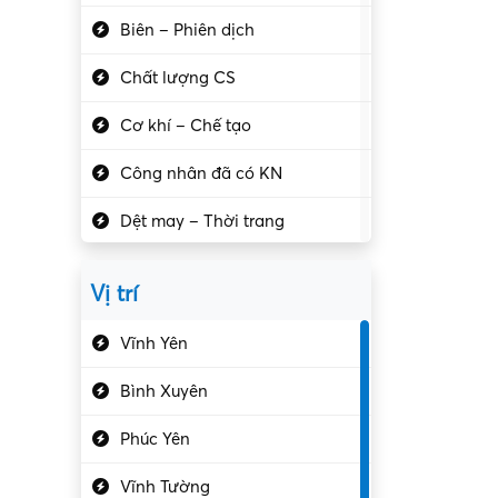
Biên – Phiên dịch
Chất lượng CS
Cơ khí – Chế tạo
Công nhân đã có KN
Dệt may – Thời trang
Dịch vụ giải trí
Vị trí
Du lịch – Nhà hàng
Vĩnh Yên
Điện tử – Điện lạnh
Bình Xuyên
Điều hóa
Phúc Yên
Giáo dục – Sư phạm
Vĩnh Tường