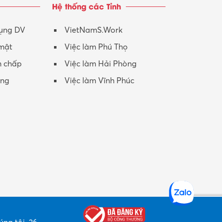
Hệ thống các Tỉnh
Nhân viên CSKH
Phục vụ khác
dụng DV
VietNamS.Work
 mật
Việc làm Phú Thọ
Promotion Girl (PG)
h chấp
Việc làm Hải Phòng
Quản lý – Giám đốc
ộng
Việc làm Vĩnh Phúc
Quản lý chất lượng – QC
Quản lý sản xuất
Quản trị kinh doanh
Sinh viên làm thêm
Thiết kế
Thiết kế đồ họa
Thiết kế nội thất