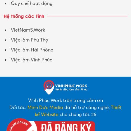
Quy chế hoạt động
Hệ thống các Tỉnh
VietNamS.Work
Việc làm Phú Thọ
Việc làm Hải Phòng
Việc làm Vĩnh Phúc
Vĩnh Phúc Work trân trọng cảm ơn
Đối tác:
Minh Đức Media
đã hỗ trợ công nghệ,
Thiết
kế Website
cho chúng tôi. 26