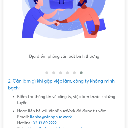
Nội dung mô tả công việc sơ sài, không đồng nhất với công
việc thực tế
2. Cần làm gì khi gặp việc làm, công ty không minh
bạch:
Kiểm tra thông tin về công ty, việc làm trước khi ứng
tuyển
Hoặc liên hệ với VinhPhucWork để được tư vấn:
Email:
lienhe@vinhphuc.work
Hotline:
02113.89.2222