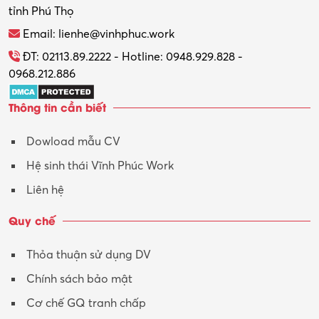
tỉnh Phú Thọ
Thương mại điện tử
Email: lienhe@vinhphuc.work
Tổ chức sự kiện – Quà tặng
ĐT: 02113.89.2222 - Hotline: 0948.929.828 -
0968.212.886
Trợ lý
Thông tin cần biết
Tư vấn
Dowload mẫu CV
Tư vấn – Kiến trúc
Hệ sinh thái Vĩnh Phúc Work
Vận hành máy phay CNC
Liên hệ
Vận tải – Lái xe
Quy chế
Xây dựng
Thỏa thuận sử dụng DV
Xuất nhập khẩu
Chính sách bảo mật
Y tế-Dược
Cơ chế GQ tranh chấp