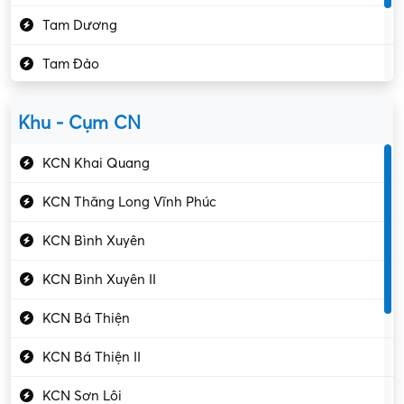
Kế toán – Kiểm toán
Tam Dương
Kho vận – Thủ quỹ
Tam Đảo
Kiểm soát chất lượng
Yên Lạc
Kỹ sư cơ khí
Khu - Cụm CN
Gần Vĩnh Phúc
Kỹ sư điện
KCN Khai Quang
Kỹ thuật cao
KCN Thăng Long Vĩnh Phúc
Kỹ thuật mạng – IT
KCN Bình Xuyên
Làm bán thời gian
KCN Bình Xuyên II
Lao động phổ thông
KCN Bá Thiện
Lập trình – Phát triển
KCN Bá Thiện II
Luật – Công chứng
KCN Sơn Lôi