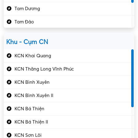
Kế toán – Kiểm toán
Tam Dương
Kho vận – Thủ quỹ
Tam Đảo
Kiểm soát chất lượng
Yên Lạc
Kỹ sư cơ khí
Khu - Cụm CN
Gần Vĩnh Phúc
Kỹ sư điện
KCN Khai Quang
Kỹ thuật cao
KCN Thăng Long Vĩnh Phúc
Kỹ thuật mạng – IT
KCN Bình Xuyên
Làm bán thời gian
KCN Bình Xuyên II
Lao động phổ thông
KCN Bá Thiện
Lập trình – Phát triển
KCN Bá Thiện II
Luật – Công chứng
KCN Sơn Lôi