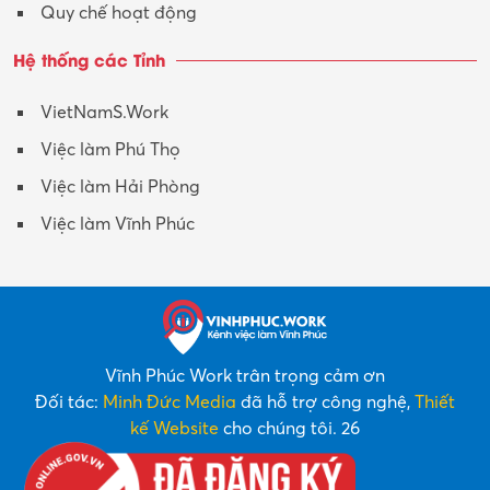
Quy chế hoạt động
Hệ thống các Tỉnh
VietNamS.Work
Việc làm Phú Thọ
Việc làm Hải Phòng
Việc làm Vĩnh Phúc
Vĩnh Phúc Work trân trọng cảm ơn
Đối tác:
Minh Đức Media
đã hỗ trợ công nghệ,
Thiết
kế Website
cho chúng tôi. 26