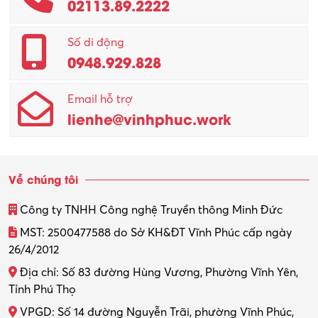
02113.89.2222
Promotion Girl (PG)
Quản lý – Giám đốc
Số di động
0948.929.828
Quản lý chất lượng – QC
Email hỗ trợ
Quản lý sản xuất
lienhe@vinhphuc.work
Quản trị kinh doanh
Sinh viên làm thêm
Về chúng tôi
Thiết kế
Công ty TNHH Công nghệ Truyền thông Minh Đức
Thiết kế đồ họa
MST: 2500477588 do Sở KH&ĐT Vĩnh Phúc cấp ngày
26/4/2012
Thiết kế nội thất
Địa chỉ: Số 83 đường Hùng Vương, Phường Vĩnh Yên,
Thợ máy – Ô tô – Xe máy
Tỉnh Phú Thọ
VPGD: Số 14 đường Nguyễn Trãi, phường Vĩnh Phúc,
Thực tập