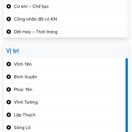
Cơ khí – Chế tạo
Công nhân đã có KN
Dệt may – Thời trang
Dịch vụ giải trí
Vị trí
Du lịch – Nhà hàng
Vĩnh Yên
Điện tử – Điện lạnh
Bình Xuyên
Điều hóa
Phúc Yên
Giáo dục – Sư phạm
Vĩnh Tường
Hành chính – VP
Lập Thạch
Hóa chất
Sông Lô