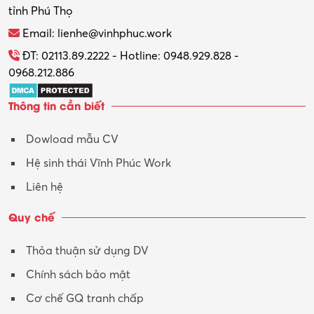
tỉnh Phú Thọ
Thương mại điện tử
Email: lienhe@vinhphuc.work
Tổ chức sự kiện – Quà tặng
ĐT: 02113.89.2222 - Hotline: 0948.929.828 -
0968.212.886
Trợ lý
Thông tin cần biết
Tư vấn
Dowload mẫu CV
Tư vấn – Kiến trúc
Hệ sinh thái Vĩnh Phúc Work
Vận hành máy phay CNC
Liên hệ
Vận tải – Lái xe
Quy chế
Xây dựng
Thỏa thuận sử dụng DV
Xuất nhập khẩu
Chính sách bảo mật
Y tế-Dược
Cơ chế GQ tranh chấp