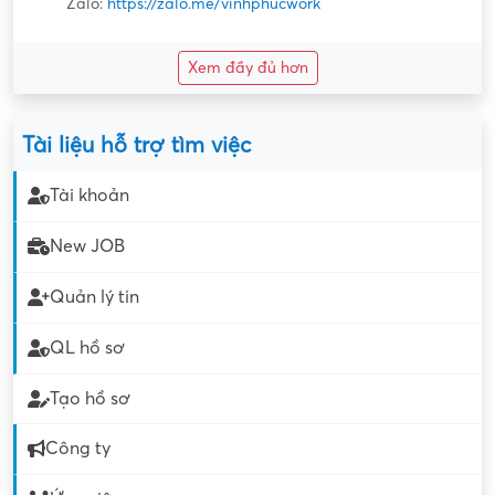
Zalo:
https://zalo.me/vinhphucwork
Xem đầy đủ hơn
Tài liệu hỗ trợ tìm việc
Tài khoản
New JOB
Quản lý tin
QL hồ sơ
Tạo hồ sơ
Công ty