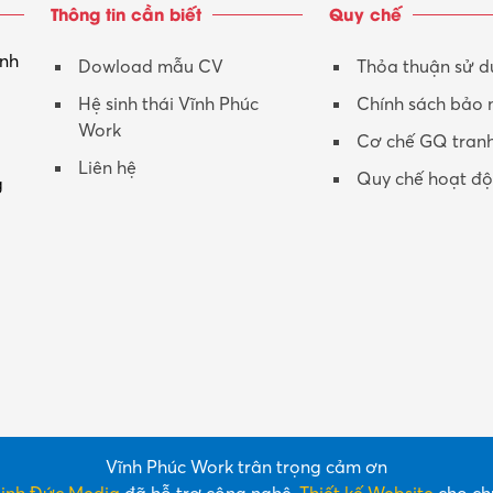
Thông tin cần biết
Quy chế
inh
Dowload mẫu CV
Thỏa thuận sử 
Hệ sinh thái Vĩnh Phúc
Chính sách bảo
Work
Cơ chế GQ tran
Liên hệ
Quy chế hoạt đ
g
Vĩnh Phúc Work trân trọng cảm ơn