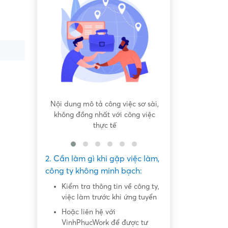
 bất bình
Nội dung mô tả công việc sơ sài,
Hứa hẹn "việc nh
không đồng nhất với công việc
dàng lấy ti
thực tế
2. Cần làm gì khi gặp việc làm,
công ty không minh bạch:
Kiểm tra thông tin về công ty,
việc làm trước khi ứng tuyển
Hoặc liên hệ với
VinhPhucWork để được tư