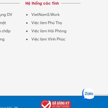
Hệ thống các Tỉnh
Nhân viên CSKH
Phục vụ khác
dụng DV
VietNamS.Work
 mật
Việc làm Phú Thọ
Promotion Girl (PG)
h chấp
Việc làm Hải Phòng
Quản lý – Giám đốc
ộng
Việc làm Vĩnh Phúc
Quản lý chất lượng – QC
Quản lý sản xuất
Quản trị kinh doanh
Sinh viên làm thêm
Thiết kế
Thiết kế đồ họa
Thiết kế nội thất