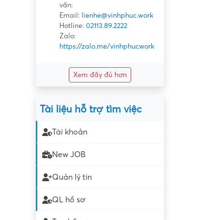
vấn:
Email:
lienhe@vinhphuc.work
Hotline:
02113.89.2222
Zalo:
https://zalo.me/vinhphucwork
Xem đầy đủ hơn
Tài liệu hỗ trợ tìm việc
Tài khoản
New JOB
Quản lý tin
QL hồ sơ