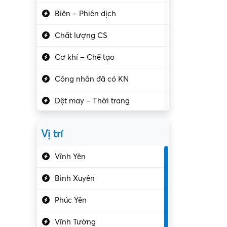
Biên – Phiên dịch
Chất lượng CS
Cơ khí – Chế tạo
Công nhân đã có KN
Dệt may – Thời trang
Dịch vụ giải trí
Vị trí
Du lịch – Nhà hàng
Vĩnh Yên
Điện tử – Điện lạnh
Bình Xuyên
Điều hóa
Phúc Yên
Giáo dục – Sư phạm
Vĩnh Tường