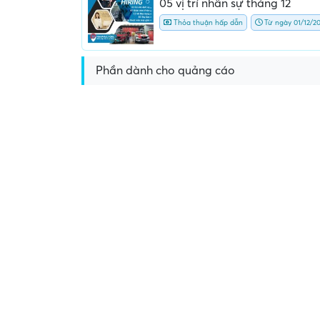
05 vị trí nhân sự tháng 12
Thỏa thuận hấp dẫn
Từ ngày 01/12/2
Phần dành cho quảng cáo
Yêu cầu nộp phí phỏng v
giữ chỗ...