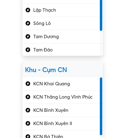
Hành chính – VP
Lập Thạch
Hóa chất
Sông Lô
Kế toán – Kiểm toán
Tam Dương
Kho vận – Thủ quỹ
Tam Đảo
Kiểm soát chất lượng
Yên Lạc
Kỹ sư cơ khí
Khu - Cụm CN
Gần Vĩnh Phúc
Kỹ sư điện
KCN Khai Quang
Kỹ thuật cao
KCN Thăng Long Vĩnh Phúc
Kỹ thuật mạng – IT
KCN Bình Xuyên
Làm bán thời gian
KCN Bình Xuyên II
Lao động phổ thông
KCN Bá Thiện