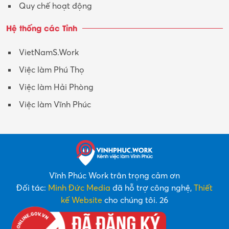
Quy chế hoạt động
Hệ thống các Tỉnh
VietNamS.Work
Việc làm Phú Thọ
Việc làm Hải Phòng
Việc làm Vĩnh Phúc
Vĩnh Phúc Work trân trọng cảm ơn
Đối tác:
Minh Đức Media
đã hỗ trợ công nghệ,
Thiết
kế Website
cho chúng tôi. 26