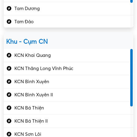
Kế toán – Kiểm toán
Tam Dương
Kho vận – Thủ quỹ
Tam Đảo
Kiểm soát chất lượng
Yên Lạc
Kỹ sư cơ khí
Khu - Cụm CN
Gần Vĩnh Phúc
Kỹ sư điện
KCN Khai Quang
Kỹ thuật cao
KCN Thăng Long Vĩnh Phúc
Kỹ thuật mạng – IT
KCN Bình Xuyên
Làm bán thời gian
KCN Bình Xuyên II
Lao động phổ thông
KCN Bá Thiện
Lập trình – Phát triển
KCN Bá Thiện II
Luật – Công chứng
KCN Sơn Lôi