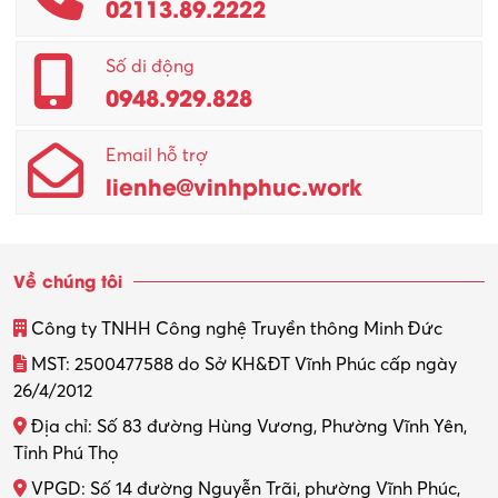
02113.89.2222
Promotion Girl (PG)
Quản lý – Giám đốc
Số di động
0948.929.828
Quản lý chất lượng – QC
Email hỗ trợ
Quản lý sản xuất
lienhe@vinhphuc.work
Quản trị kinh doanh
Sinh viên làm thêm
Về chúng tôi
Thiết kế
Công ty TNHH Công nghệ Truyền thông Minh Đức
Thiết kế đồ họa
MST: 2500477588 do Sở KH&ĐT Vĩnh Phúc cấp ngày
26/4/2012
Thiết kế nội thất
Địa chỉ: Số 83 đường Hùng Vương, Phường Vĩnh Yên,
Thợ máy – Ô tô – Xe máy
Tỉnh Phú Thọ
VPGD: Số 14 đường Nguyễn Trãi, phường Vĩnh Phúc,
Thực tập