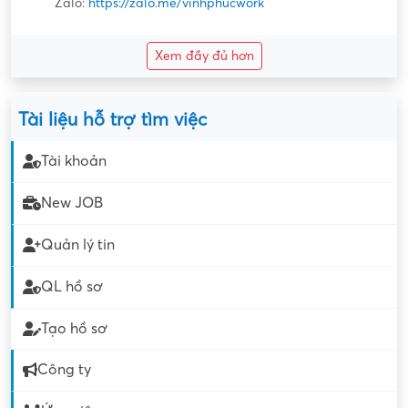
Zalo:
https://zalo.me/vinhphucwork
Xem đầy đủ hơn
Tài liệu hỗ trợ tìm việc
Tài khoản
New JOB
Quản lý tin
QL hồ sơ
Tạo hồ sơ
Công ty