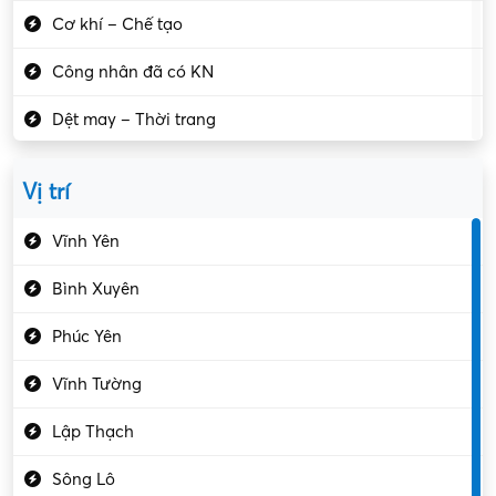
Cơ khí – Chế tạo
Công nhân đã có KN
Dệt may – Thời trang
Dịch vụ giải trí
Vị trí
Du lịch – Nhà hàng
Vĩnh Yên
Điện tử – Điện lạnh
Bình Xuyên
Điều hóa
Phúc Yên
Giáo dục – Sư phạm
Vĩnh Tường
Hành chính – VP
Lập Thạch
Hóa chất
Sông Lô