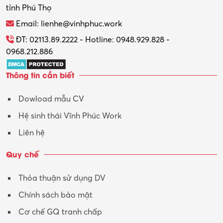
tỉnh Phú Thọ
Thương mại điện tử
Email: lienhe@vinhphuc.work
Tổ chức sự kiện – Quà tặng
ĐT: 02113.89.2222 - Hotline: 0948.929.828 -
0968.212.886
Trợ lý
Thông tin cần biết
Tư vấn
Dowload mẫu CV
Tư vấn – Kiến trúc
Hệ sinh thái Vĩnh Phúc Work
Vận hành máy phay CNC
Liên hệ
Vận tải – Lái xe
Quy chế
Xây dựng
Thỏa thuận sử dụng DV
Xuất nhập khẩu
Chính sách bảo mật
Y tế-Dược
Cơ chế GQ tranh chấp