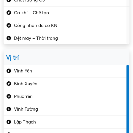
Cơ khí – Chế tạo
Công nhân đã có KN
Dệt may – Thời trang
Dịch vụ giải trí
Vị trí
Du lịch – Nhà hàng
Vĩnh Yên
Điện tử – Điện lạnh
Bình Xuyên
Điều hóa
Phúc Yên
Giáo dục – Sư phạm
Vĩnh Tường
Hành chính – VP
Lập Thạch
Hóa chất