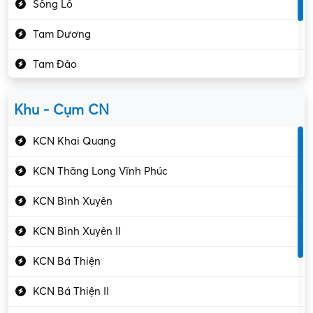
Sông Lô
Kế toán – Kiểm toán
Tam Dương
Kho vận – Thủ quỹ
Tam Đảo
Kiểm soát chất lượng
Yên Lạc
Kỹ sư cơ khí
Khu - Cụm CN
Gần Vĩnh Phúc
Kỹ sư điện
KCN Khai Quang
Kỹ thuật cao
KCN Thăng Long Vĩnh Phúc
Kỹ thuật mạng – IT
KCN Bình Xuyên
Làm bán thời gian
KCN Bình Xuyên II
Lao động phổ thông
KCN Bá Thiện
Lập trình – Phát triển
KCN Bá Thiện II