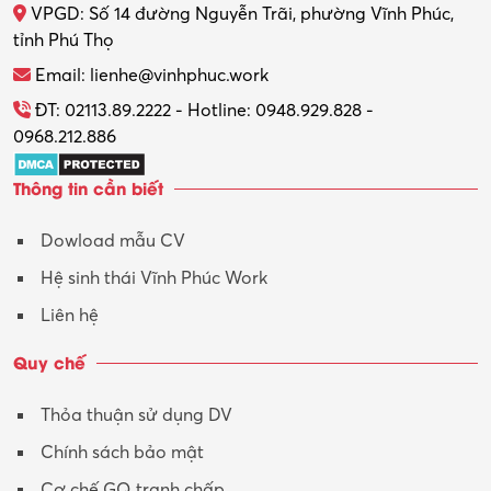
VPGD: Số 14 đường Nguyễn Trãi, phường Vĩnh Phúc,
Thực tập
tỉnh Phú Thọ
Thương mại điện tử
Email: lienhe@vinhphuc.work
Tổ chức sự kiện – Quà tặng
ĐT: 02113.89.2222 - Hotline: 0948.929.828 -
0968.212.886
Trợ lý
Thông tin cần biết
Tư vấn
Dowload mẫu CV
Tư vấn – Kiến trúc
Hệ sinh thái Vĩnh Phúc Work
Vận hành máy phay CNC
Liên hệ
Vận tải – Lái xe
Quy chế
Xây dựng
Thỏa thuận sử dụng DV
Xuất nhập khẩu
Chính sách bảo mật
Y tế-Dược
Cơ chế GQ tranh chấp