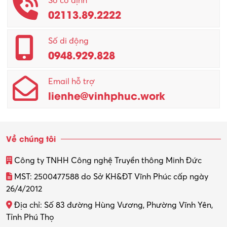
Số cố định
02113.89.2222
Promotion Girl (PG)
Quản lý – Giám đốc
Số di động
0948.929.828
Quản lý chất lượng – QC
Email hỗ trợ
Quản lý sản xuất
lienhe@vinhphuc.work
Quản trị kinh doanh
Sinh viên làm thêm
Về chúng tôi
Thiết kế
Công ty TNHH Công nghệ Truyền thông Minh Đức
Thiết kế đồ họa
MST: 2500477588 do Sở KH&ĐT Vĩnh Phúc cấp ngày
26/4/2012
Thiết kế nội thất
Địa chỉ: Số 83 đường Hùng Vương, Phường Vĩnh Yên,
Thợ máy – Ô tô – Xe máy
Tỉnh Phú Thọ