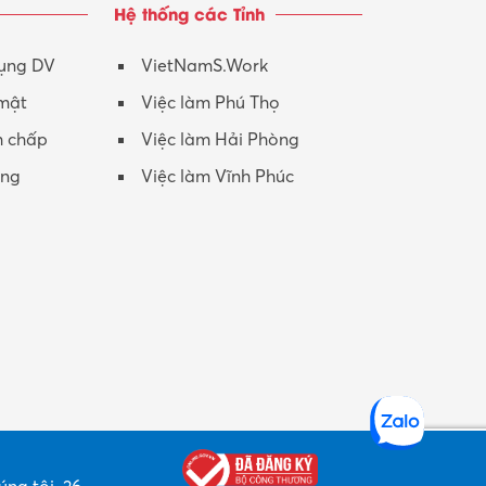
Hệ thống các Tỉnh
Nhân viên CSKH
Phục vụ khác
dụng DV
VietNamS.Work
 mật
Việc làm Phú Thọ
Promotion Girl (PG)
h chấp
Việc làm Hải Phòng
Quản lý – Giám đốc
ộng
Việc làm Vĩnh Phúc
Quản lý chất lượng – QC
Quản lý sản xuất
Quản trị kinh doanh
Sinh viên làm thêm
Thiết kế
Thiết kế đồ họa
Thiết kế nội thất