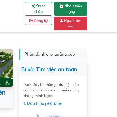
Đăng
Nhà tuyển
nhập
dụng
Đăng ký
Người tìm
việc
Phần dành cho quảng cáo
Bí kíp Tìm việc an toàn
Dưới đây là những dấu hiệu của
các tổ chức, cá nhân tuyển dụng
ên
không minh bạch:
1. Dấu hiệu phổ biến