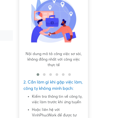
 bất bình
Nội dung mô tả công việc sơ sài,
Hứa hẹn "việc nh
không đồng nhất với công việc
dàng lấy ti
thực tế
2. Cần làm gì khi gặp việc làm,
công ty không minh bạch:
Kiểm tra thông tin về công ty,
việc làm trước khi ứng tuyển
Hoặc liên hệ với
VinhPhucWork để được tư