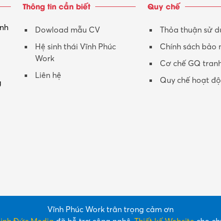
Thông tin cần biết
Quy chế
inh
Dowload mẫu CV
Thỏa thuận sử 
Hệ sinh thái Vĩnh Phúc
Chính sách bảo
Work
Cơ chế GQ tran
Liên hệ
Quy chế hoạt đ
g
Vĩnh Phúc Work trân trọng cảm ơn