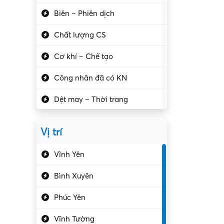
Biên – Phiên dịch
Chất lượng CS
Cơ khí – Chế tạo
Công nhân đã có KN
Dệt may – Thời trang
Dịch vụ giải trí
Vị trí
Du lịch – Nhà hàng
Vĩnh Yên
Điện tử – Điện lạnh
Bình Xuyên
Điều hóa
Phúc Yên
Giáo dục – Sư phạm
Vĩnh Tường