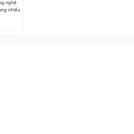
ng nghệ
ng nhiều
ấn, phí
Yêu cầu ký kết giấy tờ không rõ
Địa điểm phỏng vấn
ràng hoặc nộp giấy tờ gốc
thường