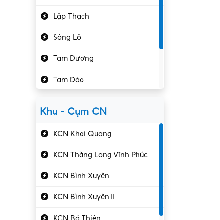
Hành chính – VP
Lập Thạch
Hóa chất
Sông Lô
Kế toán – Kiểm toán
Tam Dương
Kho vận – Thủ quỹ
Tam Đảo
Kiểm soát chất lượng
Yên Lạc
Kỹ sư cơ khí
Khu - Cụm CN
Gần Vĩnh Phúc
Kỹ sư điện
KCN Khai Quang
Kỹ thuật cao
KCN Thăng Long Vĩnh Phúc
Kỹ thuật mạng – IT
KCN Bình Xuyên
Làm bán thời gian
KCN Bình Xuyên II
Lao động phổ thông
KCN Bá Thiện