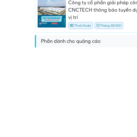
Công ty cổ phần giải pháp cô
CNCTECH thông báo tuyển dụ
vị trí
Thoả thuận
Tháng 09/2021
Phần dành cho quảng cáo
Yêu cầu nộp phí phỏng v
giữ chỗ...