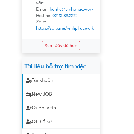
vấn:
Email:
lienhe@vinhphuc.work
Hotline:
02113.89.2222
Zalo:
https://zalo.me/vinhphucwork
Xem đầy đủ hơn
Tài liệu hỗ trợ tìm việc
Tài khoản
New JOB
Quản lý tin
QL hồ sơ