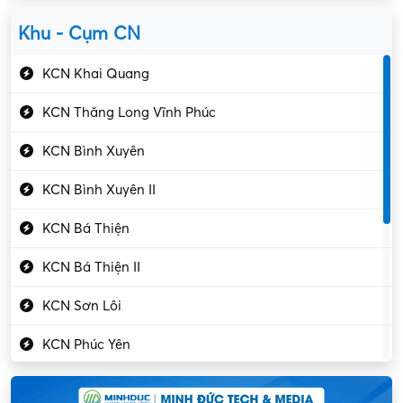
Yên Lạc
Kỹ sư cơ khí
Khu - Cụm CN
Gần Vĩnh Phúc
Kỹ sư điện
KCN Khai Quang
Kỹ thuật cao
KCN Thăng Long Vĩnh Phúc
Kỹ thuật mạng – IT
KCN Bình Xuyên
Làm bán thời gian
KCN Bình Xuyên II
Lao động phổ thông
KCN Bá Thiện
Lập trình – Phát triển
KCN Bá Thiện II
Luật – Công chứng
KCN Sơn Lôi
Marketing – PR
KCN Phúc Yên
Mỹ phẩm – Trang sức
Khu CN Đồng Sóc