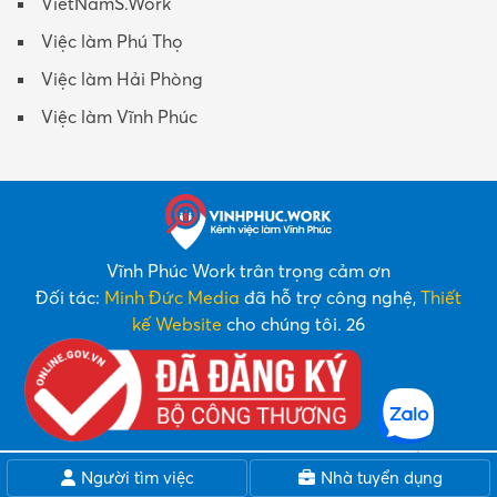
VietNamS.Work
Việc làm Phú Thọ
Việc làm Hải Phòng
Việc làm Vĩnh Phúc
Vĩnh Phúc Work trân trọng cảm ơn
Đối tác:
Minh Đức Media
đã hỗ trợ công nghệ,
Thiết
kế Website
cho chúng tôi. 26
Người tìm việc
Nhà tuyển dụng