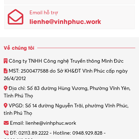
Email hỗ trợ
Quản lý sản xuất
lienhe@vinhphuc.work
Quản trị kinh doanh
Sinh viên làm thêm
Về chúng tôi
Thiết kế
Công ty TNHH Công nghệ Truyền thông Minh Đức
Thiết kế đồ họa
MST: 2500477588 do Sở KH&ĐT Vĩnh Phúc cấp ngày
26/4/2012
Thiết kế nội thất
Địa chỉ: Số 83 đường Hùng Vương, Phường Vĩnh Yên,
Thợ máy – Ô tô – Xe máy
Tỉnh Phú Thọ
VPGD: Số 14 đường Nguyễn Trãi, phường Vĩnh Phúc,
Thực tập
tỉnh Phú Thọ
Thương mại điện tử
Email: lienhe@vinhphuc.work
Tổ chức sự kiện – Quà tặng
ĐT: 02113.89.2222 - Hotline: 0948.929.828 -