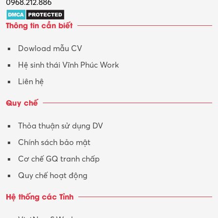
0968.212.886
Trợ lý
Thông tin cần biết
Tư vấn
Dowload mẫu CV
Tư vấn – Kiến trúc
Hệ sinh thái Vĩnh Phúc Work
Vận hành máy phay CNC
Liên hệ
Vận tải – Lái xe
Quy chế
Xây dựng
Thỏa thuận sử dụng DV
Xuất nhập khẩu
Chính sách bảo mật
Y tế-Dược
Cơ chế GQ tranh chấp
Quy chế hoạt động
Hệ thống các Tỉnh