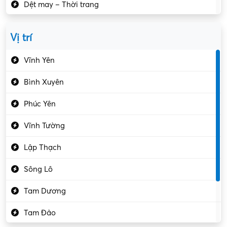
Dệt may – Thời trang
Dịch vụ giải trí
Vị trí
Du lịch – Nhà hàng
Vĩnh Yên
Điện tử – Điện lạnh
Bình Xuyên
Điều hóa
Phúc Yên
Giáo dục – Sư phạm
Vĩnh Tường
Hành chính – VP
Lập Thạch
Hóa chất
Sông Lô
Kế toán – Kiểm toán
Tam Dương
Kho vận – Thủ quỹ
Tam Đảo
Kiểm soát chất lượng