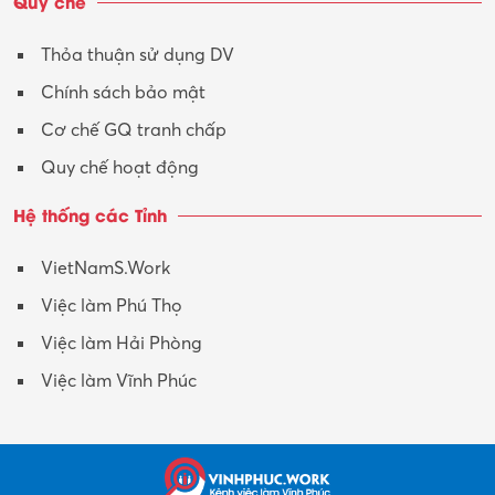
Quy chế
Xây dựng
Thỏa thuận sử dụng DV
Xuất nhập khẩu
Chính sách bảo mật
Y tế-Dược
Cơ chế GQ tranh chấp
Quy chế hoạt động
Hệ thống các Tỉnh
VietNamS.Work
Việc làm Phú Thọ
Việc làm Hải Phòng
Việc làm Vĩnh Phúc