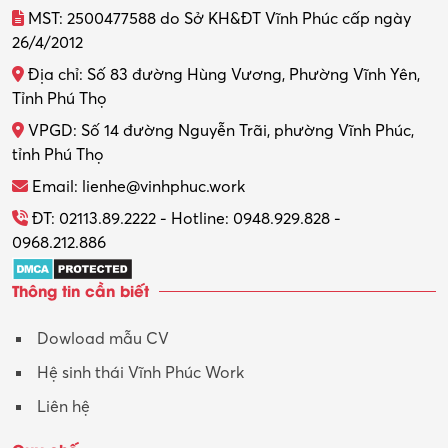
Thiết kế đồ họa
MST: 2500477588 do Sở KH&ĐT Vĩnh Phúc cấp ngày
26/4/2012
Thiết kế nội thất
Địa chỉ: Số 83 đường Hùng Vương, Phường Vĩnh Yên,
Thợ máy – Ô tô – Xe máy
Tỉnh Phú Thọ
VPGD: Số 14 đường Nguyễn Trãi, phường Vĩnh Phúc,
Thực tập
tỉnh Phú Thọ
Thương mại điện tử
Email: lienhe@vinhphuc.work
Tổ chức sự kiện – Quà tặng
ĐT: 02113.89.2222 - Hotline: 0948.929.828 -
0968.212.886
Trợ lý
Thông tin cần biết
Tư vấn
Dowload mẫu CV
Tư vấn – Kiến trúc
Hệ sinh thái Vĩnh Phúc Work
Vận hành máy phay CNC
Liên hệ
Vận tải – Lái xe