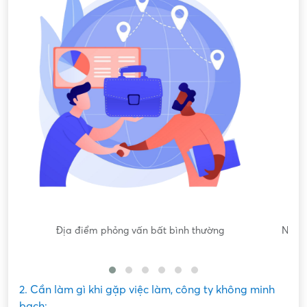
Nội dung mô tả công việc sơ sài, không đồng nhất với công
việc thực tế
2. Cần làm gì khi gặp việc làm, công ty không minh
bạch: