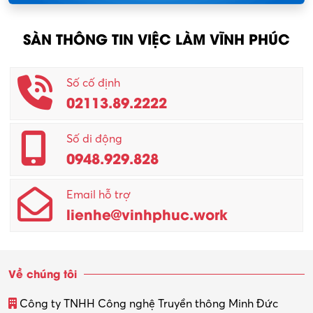
Nông – Lâm nghiệp
SÀN THÔNG TIN VIỆC LÀM VĨNH PHÚC
Nhân viên CSKH
Phục vụ khác
Số cố định
02113.89.2222
Promotion Girl (PG)
Quản lý – Giám đốc
Số di động
0948.929.828
Quản lý chất lượng – QC
Email hỗ trợ
Quản lý sản xuất
lienhe@vinhphuc.work
Quản trị kinh doanh
Sinh viên làm thêm
Về chúng tôi
Thiết kế
Công ty TNHH Công nghệ Truyền thông Minh Đức