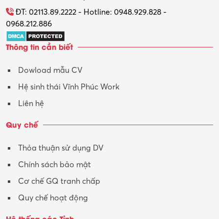
Tổ chức sự kiện – Quà tặng
ĐT: 02113.89.2222 - Hotline: 0948.929.828 -
0968.212.886
Trợ lý
Thông tin cần biết
Tư vấn
Dowload mẫu CV
Tư vấn – Kiến trúc
Hệ sinh thái Vĩnh Phúc Work
Vận hành máy phay CNC
Liên hệ
Vận tải – Lái xe
Quy chế
Xây dựng
Thỏa thuận sử dụng DV
Xuất nhập khẩu
Chính sách bảo mật
Y tế-Dược
Cơ chế GQ tranh chấp
Quy chế hoạt động
Hệ thống các Tỉnh