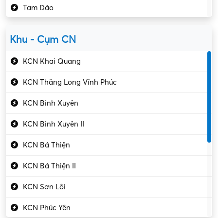
Tam Đảo
Kiểm soát chất lượng
Yên Lạc
Kỹ sư cơ khí
Khu - Cụm CN
Gần Vĩnh Phúc
Kỹ sư điện
KCN Khai Quang
Kỹ thuật cao
KCN Thăng Long Vĩnh Phúc
Kỹ thuật mạng – IT
KCN Bình Xuyên
Làm bán thời gian
KCN Bình Xuyên II
Lao động phổ thông
KCN Bá Thiện
Lập trình – Phát triển
KCN Bá Thiện II
Luật – Công chứng
KCN Sơn Lôi
Marketing – PR
KCN Phúc Yên