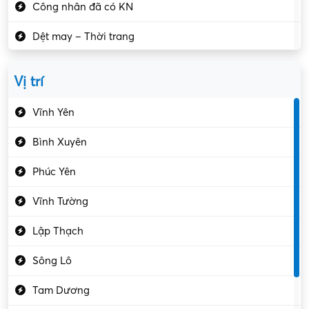
Công nhân đã có KN
Dệt may – Thời trang
Dịch vụ giải trí
Vị trí
Du lịch – Nhà hàng
Vĩnh Yên
Điện tử – Điện lạnh
Bình Xuyên
Điều hóa
Phúc Yên
Giáo dục – Sư phạm
Vĩnh Tường
Hành chính – VP
Lập Thạch
Hóa chất
Sông Lô
Kế toán – Kiểm toán
Tam Dương
Kho vận – Thủ quỹ