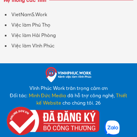
VietNamS.Work
Việc làm Phú Thọ
Việc làm Hải Phòng
Việc làm Vĩnh Phúc
Vĩnh Phúc Work trân trọng cảm ơn
Đối tác:
Minh Đức Media
đã hỗ trợ công nghệ,
Thiết
kế Website
cho chúng tôi. 26