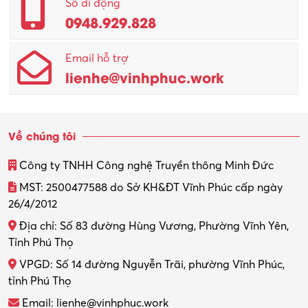
Số di động
0948.929.828
Quản lý chất lượng – QC
Email hỗ trợ
Quản lý sản xuất
lienhe@vinhphuc.work
Quản trị kinh doanh
Sinh viên làm thêm
Về chúng tôi
Thiết kế
Công ty TNHH Công nghệ Truyền thông Minh Đức
Thiết kế đồ họa
MST: 2500477588 do Sở KH&ĐT Vĩnh Phúc cấp ngày
26/4/2012
Thiết kế nội thất
Địa chỉ: Số 83 đường Hùng Vương, Phường Vĩnh Yên,
Thợ máy – Ô tô – Xe máy
Tỉnh Phú Thọ
VPGD: Số 14 đường Nguyễn Trãi, phường Vĩnh Phúc,
Thực tập
tỉnh Phú Thọ
Thương mại điện tử
Email: lienhe@vinhphuc.work