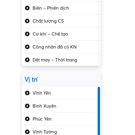
Biên – Phiên dịch
Chất lượng CS
Cơ khí – Chế tạo
Công nhân đã có KN
Dệt may – Thời trang
Dịch vụ giải trí
Vị trí
Du lịch – Nhà hàng
Vĩnh Yên
Điện tử – Điện lạnh
Bình Xuyên
Điều hóa
Phúc Yên
Giáo dục – Sư phạm
Vĩnh Tường