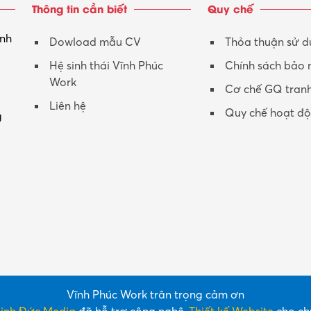
Thông tin cần biết
Quy chế
inh
Dowload mẫu CV
Thỏa thuận sử 
Hệ sinh thái Vĩnh Phúc
Chính sách bảo
Work
Cơ chế GQ tran
Liên hệ
Quy chế hoạt đ
g
Vĩnh Phúc Work trân trọng cảm ơn