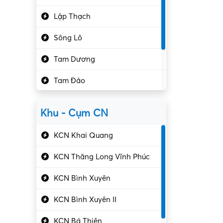
Hành chính – VP
Lập Thạch
Hóa chất
Sông Lô
Kế toán – Kiểm toán
Tam Dương
Kho vận – Thủ quỹ
Tam Đảo
Kiểm soát chất lượng
Yên Lạc
Kỹ sư cơ khí
Khu - Cụm CN
Gần Vĩnh Phúc
Kỹ sư điện
KCN Khai Quang
Kỹ thuật cao
KCN Thăng Long Vĩnh Phúc
Kỹ thuật mạng – IT
KCN Bình Xuyên
Làm bán thời gian
KCN Bình Xuyên II
Lao động phổ thông
KCN Bá Thiện