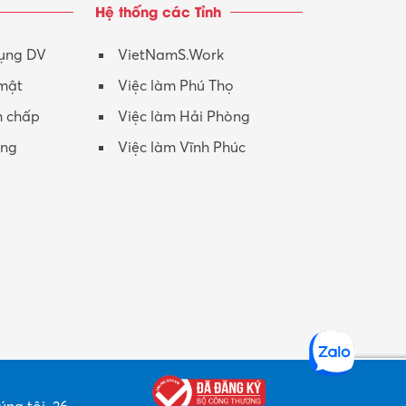
Hệ thống các Tỉnh
Nhân viên CSKH
Phục vụ khác
dụng DV
VietNamS.Work
 mật
Việc làm Phú Thọ
Promotion Girl (PG)
h chấp
Việc làm Hải Phòng
Quản lý – Giám đốc
ộng
Việc làm Vĩnh Phúc
Quản lý chất lượng – QC
Quản lý sản xuất
Quản trị kinh doanh
Sinh viên làm thêm
Thiết kế
Thiết kế đồ họa
Thiết kế nội thất