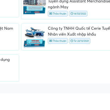
Tuyển dụng Assistant Merchandise
ngành May
Thỏa thuận
14/02/2022
iệt Nam
Công ty TNHH Quốc tế Cerie Tuyể
Nhân viên Xuất nhập khẩu
Thỏa thuận
Từ 22/12/2021
hông rõ
Địa điểm phỏng vấn bất bình
Nội dung mô tả công v
 gốc
thường
không đồng nhất với
n dụng
thực tế