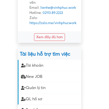
vấn:
Email:
lienhe@vinhphuc.work
Hotline:
02113.89.2222
Zalo:
https://zalo.me/vinhphucwork
Xem đầy đủ hơn
Tài liệu hỗ trợ tìm việc
Tài khoản
New JOB
Quản lý tin
QL hồ sơ