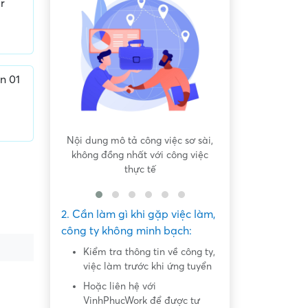
r
n 01
iệc sơ sài,
Hứa hẹn "việc nhẹ lương cao" dễ
Yêu cầu tải app,
 công việc
dàng lấy tiền "khủng"
nhiệm
2. Cần làm gì khi gặp việc làm,
công ty không minh bạch:
Kiểm tra thông tin về công ty,
việc làm trước khi ứng tuyển
Hoặc liên hệ với
VinhPhucWork để được tư