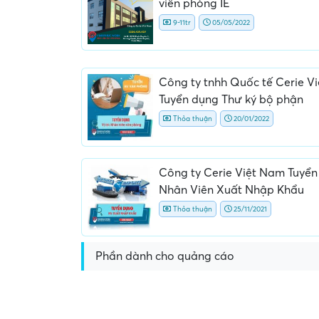
viên phòng IE
9-11tr
05/05/2022
Công ty tnhh Quốc tế Cerie V
Tuyển dụng Thư ký bộ phận
Thỏa thuận
20/01/2022
Yêu cầu nộp phí phỏng vấn, phí
Yêu cầu ký kết giấy tờ k
giữ chỗ...
ràng hoặc nộp giấy tờ
Công ty Cerie Việt Nam Tuyể
Nhân Viên Xuất Nhập Khẩu
Thỏa thuận
25/11/2021
Phần dành cho quảng cáo