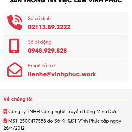
Nhân viên CSKH
Phục vụ khác
Số cố định
02113.89.2222
Promotion Girl (PG)
Quản lý – Giám đốc
Số di động
0948.929.828
Quản lý chất lượng – QC
Email hỗ trợ
Quản lý sản xuất
lienhe@vinhphuc.work
Quản trị kinh doanh
Sinh viên làm thêm
Về chúng tôi
Thiết kế
Công ty TNHH Công nghệ Truyền thông Minh Đức
Thiết kế đồ họa
MST: 2500477588 do Sở KH&ĐT Vĩnh Phúc cấp ngày
26/4/2012
Thiết kế nội thất