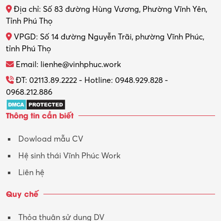
Địa chỉ: Số 83 đường Hùng Vương, Phường Vĩnh Yên,
Thợ máy – Ô tô – Xe máy
Tỉnh Phú Thọ
VPGD: Số 14 đường Nguyễn Trãi, phường Vĩnh Phúc,
Thực tập
tỉnh Phú Thọ
Thương mại điện tử
Email: lienhe@vinhphuc.work
Tổ chức sự kiện – Quà tặng
ĐT: 02113.89.2222 - Hotline: 0948.929.828 -
0968.212.886
Trợ lý
Thông tin cần biết
Tư vấn
Dowload mẫu CV
Tư vấn – Kiến trúc
Hệ sinh thái Vĩnh Phúc Work
Vận hành máy phay CNC
Liên hệ
Vận tải – Lái xe
Quy chế
Xây dựng
Thỏa thuận sử dụng DV