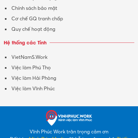
Xuất nhập khẩu
Chính sách bảo mật
Y tế-Dược
Cơ chế GQ tranh chấp
Quy chế hoạt động
Hệ thống các Tỉnh
VietNamS.Work
Việc làm Phú Thọ
Việc làm Hải Phòng
Việc làm Vĩnh Phúc
Vĩnh Phúc Work trân trọng cảm ơn