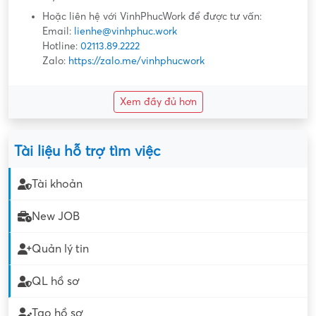
Hoặc liên hệ với VinhPhucWork để được tư vấn:
Email:
lienhe@vinhphuc.work
Hotline:
02113.89.2222
Zalo:
https://zalo.me/vinhphucwork
Xem đầy đủ hơn
Tài liệu hỗ trợ tìm việc
Tài khoản
New JOB
Quản lý tin
QL hồ sơ
Tạo hồ sơ