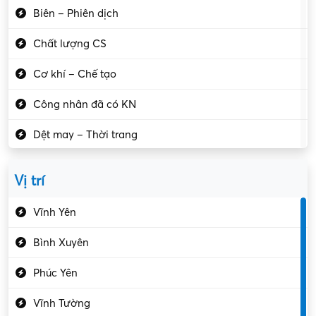
Biên – Phiên dịch
Chất lượng CS
Cơ khí – Chế tạo
Công nhân đã có KN
Dệt may – Thời trang
Dịch vụ giải trí
Vị trí
Du lịch – Nhà hàng
Vĩnh Yên
Điện tử – Điện lạnh
Bình Xuyên
Điều hóa
Phúc Yên
Giáo dục – Sư phạm
Vĩnh Tường