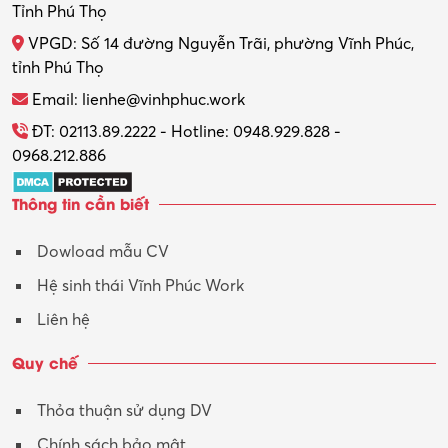
Thợ máy – Ô tô – Xe máy
Tỉnh Phú Thọ
VPGD: Số 14 đường Nguyễn Trãi, phường Vĩnh Phúc,
Thực tập
tỉnh Phú Thọ
Thương mại điện tử
Email: lienhe@vinhphuc.work
Tổ chức sự kiện – Quà tặng
ĐT: 02113.89.2222 - Hotline: 0948.929.828 -
0968.212.886
Trợ lý
Thông tin cần biết
Tư vấn
Dowload mẫu CV
Tư vấn – Kiến trúc
Hệ sinh thái Vĩnh Phúc Work
Vận hành máy phay CNC
Liên hệ
Vận tải – Lái xe
Quy chế
Xây dựng
Thỏa thuận sử dụng DV
Xuất nhập khẩu
Chính sách bảo mật