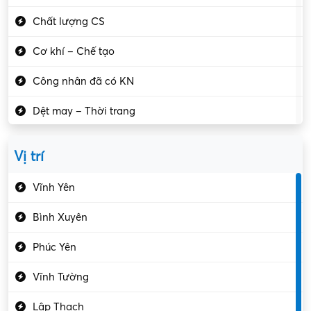
Chất lượng CS
Cơ khí – Chế tạo
Công nhân đã có KN
Dệt may – Thời trang
Dịch vụ giải trí
Vị trí
Du lịch – Nhà hàng
Vĩnh Yên
Điện tử – Điện lạnh
Bình Xuyên
Điều hóa
Phúc Yên
Giáo dục – Sư phạm
Vĩnh Tường
Hành chính – VP
Lập Thạch