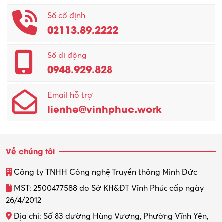
Phục vụ khác
Số cố định
02113.89.2222
Promotion Girl (PG)
Quản lý – Giám đốc
Số di động
0948.929.828
Quản lý chất lượng – QC
Email hỗ trợ
Quản lý sản xuất
lienhe@vinhphuc.work
Quản trị kinh doanh
Sinh viên làm thêm
Về chúng tôi
Thiết kế
Công ty TNHH Công nghệ Truyền thông Minh Đức
Thiết kế đồ họa
MST: 2500477588 do Sở KH&ĐT Vĩnh Phúc cấp ngày
26/4/2012
Thiết kế nội thất
Địa chỉ: Số 83 đường Hùng Vương, Phường Vĩnh Yên,