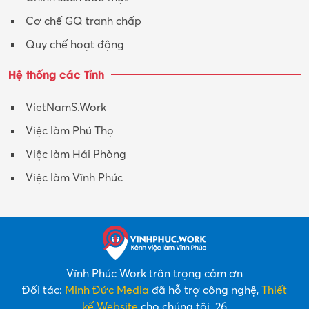
Y tế-Dược
Cơ chế GQ tranh chấp
Quy chế hoạt động
Hệ thống các Tỉnh
VietNamS.Work
Việc làm Phú Thọ
Việc làm Hải Phòng
Việc làm Vĩnh Phúc
Vĩnh Phúc Work trân trọng cảm ơn
Đối tác:
Minh Đức Media
đã hỗ trợ công nghệ,
Thiết
kế Website
cho chúng tôi. 26