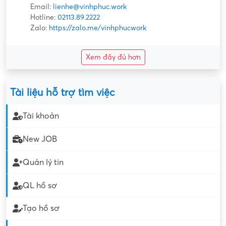
Email:
lienhe@vinhphuc.work
Hotline:
02113.89.2222
Zalo:
https://zalo.me/vinhphucwork
Xem đầy đủ hơn
Tài liệu hỗ trợ tìm việc
Tài khoản
New JOB
Quản lý tin
QL hồ sơ
Tạo hồ sơ