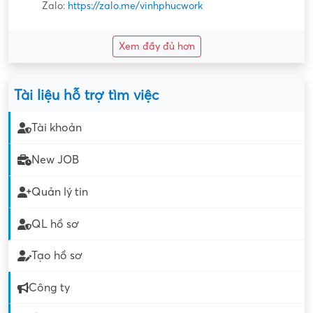
Zalo:
https://zalo.me/vinhphucwork
Xem đầy đủ hơn
Tài liệu hỗ trợ tìm việc
Tài khoản
New JOB
Quản lý tin
QL hồ sơ
Tạo hồ sơ
Công ty