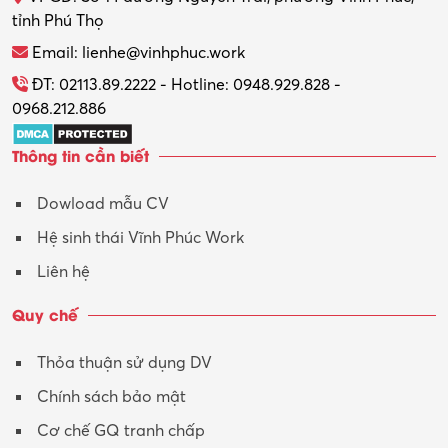
tỉnh Phú Thọ
Thương mại điện tử
Email: lienhe@vinhphuc.work
Tổ chức sự kiện – Quà tặng
ĐT: 02113.89.2222 - Hotline: 0948.929.828 -
0968.212.886
Trợ lý
Thông tin cần biết
Tư vấn
Dowload mẫu CV
Tư vấn – Kiến trúc
Hệ sinh thái Vĩnh Phúc Work
Vận hành máy phay CNC
Liên hệ
Vận tải – Lái xe
Quy chế
Xây dựng
Thỏa thuận sử dụng DV
Xuất nhập khẩu
Chính sách bảo mật
Y tế-Dược
Cơ chế GQ tranh chấp