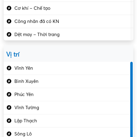
Cơ khí – Chế tạo
Công nhân đã có KN
Dệt may – Thời trang
Dịch vụ giải trí
Vị trí
Du lịch – Nhà hàng
Vĩnh Yên
Điện tử – Điện lạnh
Bình Xuyên
Điều hóa
Phúc Yên
Giáo dục – Sư phạm
Vĩnh Tường
Hành chính – VP
Lập Thạch
Hóa chất
Sông Lô