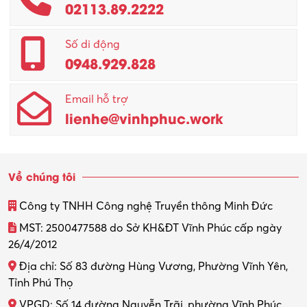
02113.89.2222
Promotion Girl (PG)
Quản lý – Giám đốc
Số di động
0948.929.828
Quản lý chất lượng – QC
Email hỗ trợ
Quản lý sản xuất
lienhe@vinhphuc.work
Quản trị kinh doanh
Sinh viên làm thêm
Về chúng tôi
Thiết kế
Công ty TNHH Công nghệ Truyền thông Minh Đức
Thiết kế đồ họa
MST: 2500477588 do Sở KH&ĐT Vĩnh Phúc cấp ngày
26/4/2012
Thiết kế nội thất
Địa chỉ: Số 83 đường Hùng Vương, Phường Vĩnh Yên,
Thợ máy – Ô tô – Xe máy
Tỉnh Phú Thọ
VPGD: Số 14 đường Nguyễn Trãi, phường Vĩnh Phúc,
Thực tập