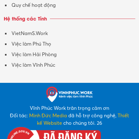
Quy chế hoạt động
Hệ thống các Tỉnh
VietNamS.Work
Việc làm Phú Thọ
Việc làm Hải Phòng
Việc làm Vĩnh Phúc
Vĩnh Phúc Work trân trọng cảm ơn
Đối tác:
Minh Đức Media
đã hỗ trợ công nghệ,
Thiết
kế Website
cho chúng tôi. 26