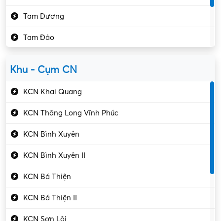
Kế toán – Kiểm toán
Tam Dương
Kho vận – Thủ quỹ
Tam Đảo
Kiểm soát chất lượng
Yên Lạc
Kỹ sư cơ khí
Khu - Cụm CN
Gần Vĩnh Phúc
Kỹ sư điện
KCN Khai Quang
Kỹ thuật cao
KCN Thăng Long Vĩnh Phúc
Kỹ thuật mạng – IT
KCN Bình Xuyên
Làm bán thời gian
KCN Bình Xuyên II
Lao động phổ thông
KCN Bá Thiện
Lập trình – Phát triển
KCN Bá Thiện II
Luật – Công chứng
KCN Sơn Lôi