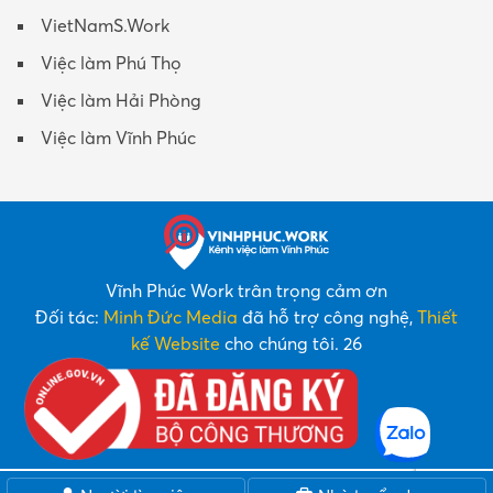
VietNamS.Work
Việc làm Phú Thọ
Việc làm Hải Phòng
Việc làm Vĩnh Phúc
Vĩnh Phúc Work trân trọng cảm ơn
Đối tác:
Minh Đức Media
đã hỗ trợ công nghệ,
Thiết
kế Website
cho chúng tôi. 26