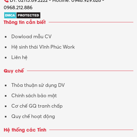
ĐT: 02113.89.2222 - Hotline: 0948.929.828 -
0968.212.886
Trợ lý
Thông tin cần biết
Tư vấn
Dowload mẫu CV
Tư vấn – Kiến trúc
Hệ sinh thái Vĩnh Phúc Work
Vận hành máy phay CNC
Liên hệ
Vận tải – Lái xe
Quy chế
Xây dựng
Thỏa thuận sử dụng DV
Xuất nhập khẩu
Chính sách bảo mật
Y tế-Dược
Cơ chế GQ tranh chấp
Quy chế hoạt động
Hệ thống các Tỉnh