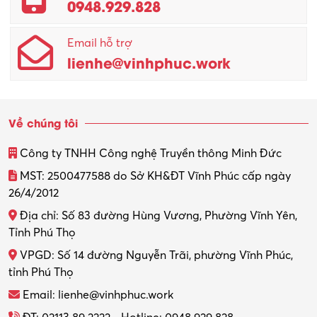
0948.929.828
Quản lý chất lượng – QC
Email hỗ trợ
Quản lý sản xuất
lienhe@vinhphuc.work
Quản trị kinh doanh
Sinh viên làm thêm
Về chúng tôi
Thiết kế
Công ty TNHH Công nghệ Truyền thông Minh Đức
Thiết kế đồ họa
MST: 2500477588 do Sở KH&ĐT Vĩnh Phúc cấp ngày
26/4/2012
Thiết kế nội thất
Địa chỉ: Số 83 đường Hùng Vương, Phường Vĩnh Yên,
Thợ máy – Ô tô – Xe máy
Tỉnh Phú Thọ
VPGD: Số 14 đường Nguyễn Trãi, phường Vĩnh Phúc,
Thực tập
tỉnh Phú Thọ
Thương mại điện tử
Email: lienhe@vinhphuc.work
Tổ chức sự kiện – Quà tặng