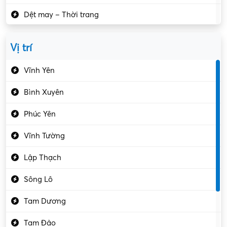
Dệt may – Thời trang
Dịch vụ giải trí
Vị trí
Du lịch – Nhà hàng
Vĩnh Yên
Điện tử – Điện lạnh
Bình Xuyên
Điều hóa
Phúc Yên
Giáo dục – Sư phạm
Vĩnh Tường
Hành chính – VP
Lập Thạch
Hóa chất
Sông Lô
Kế toán – Kiểm toán
Tam Dương
Kho vận – Thủ quỹ
Tam Đảo