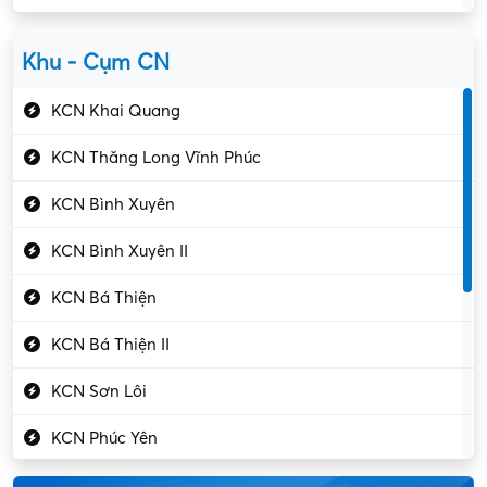
Kiểm soát chất lượng
Yên Lạc
Kỹ sư cơ khí
Khu - Cụm CN
Gần Vĩnh Phúc
Kỹ sư điện
KCN Khai Quang
Kỹ thuật cao
KCN Thăng Long Vĩnh Phúc
Kỹ thuật mạng – IT
KCN Bình Xuyên
Làm bán thời gian
KCN Bình Xuyên II
Lao động phổ thông
KCN Bá Thiện
Lập trình – Phát triển
KCN Bá Thiện II
Luật – Công chứng
KCN Sơn Lôi
Marketing – PR
KCN Phúc Yên
Mỹ phẩm – Trang sức
Khu CN Đồng Sóc