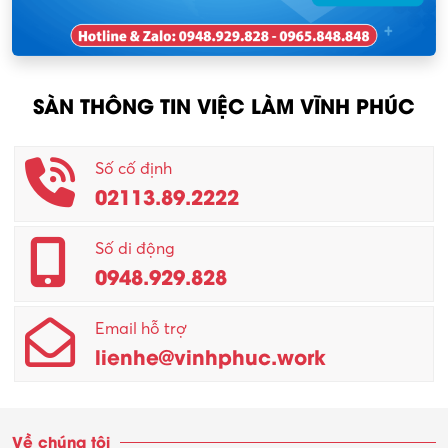
Nhân viên thu mua
KCN Tam Dương
Nông – Lâm nghiệp
SÀN THÔNG TIN VIỆC LÀM VĨNH PHÚC
Nhân viên CSKH
Phục vụ khác
Số cố định
02113.89.2222
Promotion Girl (PG)
Quản lý – Giám đốc
Số di động
0948.929.828
Quản lý chất lượng – QC
Email hỗ trợ
Quản lý sản xuất
lienhe@vinhphuc.work
Quản trị kinh doanh
Sinh viên làm thêm
Về chúng tôi