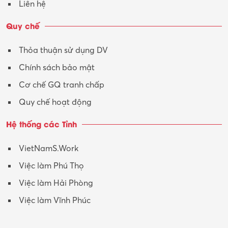
Liên hệ
Vận tải – Lái xe
Quy chế
Xây dựng
Thỏa thuận sử dụng DV
Xuất nhập khẩu
Chính sách bảo mật
Y tế-Dược
Cơ chế GQ tranh chấp
Quy chế hoạt động
Hệ thống các Tỉnh
VietNamS.Work
Việc làm Phú Thọ
Việc làm Hải Phòng
Việc làm Vĩnh Phúc