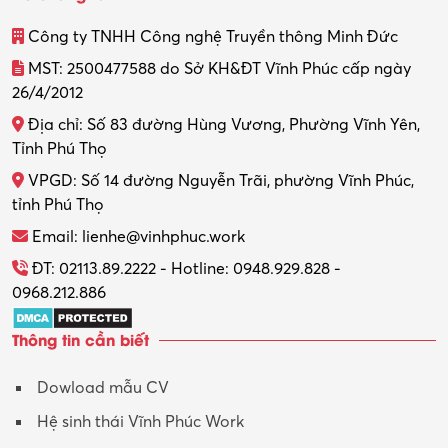
Thiết kế
Công ty TNHH Công nghệ Truyền thông Minh Đức
Thiết kế đồ họa
MST: 2500477588 do Sở KH&ĐT Vĩnh Phúc cấp ngày
26/4/2012
Thiết kế nội thất
Địa chỉ: Số 83 đường Hùng Vương, Phường Vĩnh Yên,
Thợ máy – Ô tô – Xe máy
Tỉnh Phú Thọ
VPGD: Số 14 đường Nguyễn Trãi, phường Vĩnh Phúc,
Thực tập
tỉnh Phú Thọ
Thương mại điện tử
Email: lienhe@vinhphuc.work
Tổ chức sự kiện – Quà tặng
ĐT: 02113.89.2222 - Hotline: 0948.929.828 -
0968.212.886
Trợ lý
Thông tin cần biết
Tư vấn
Dowload mẫu CV
Tư vấn – Kiến trúc
Hệ sinh thái Vĩnh Phúc Work
Vận hành máy phay CNC