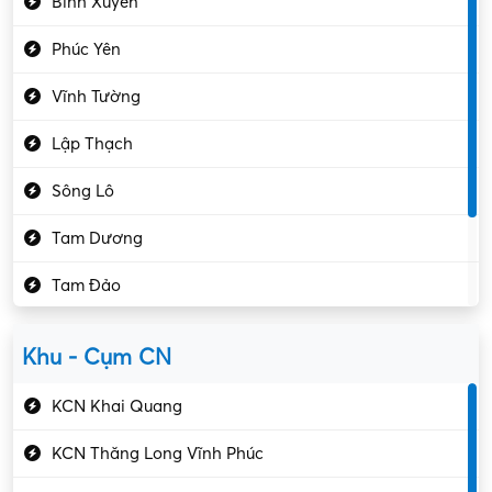
Bình Xuyên
Điều hóa
Phúc Yên
Giáo dục – Sư phạm
Vĩnh Tường
Hành chính – VP
Lập Thạch
Hóa chất
Sông Lô
Kế toán – Kiểm toán
Tam Dương
Kho vận – Thủ quỹ
Tam Đảo
Kiểm soát chất lượng
Yên Lạc
Kỹ sư cơ khí
Khu - Cụm CN
Gần Vĩnh Phúc
Kỹ sư điện
KCN Khai Quang
Kỹ thuật cao
KCN Thăng Long Vĩnh Phúc