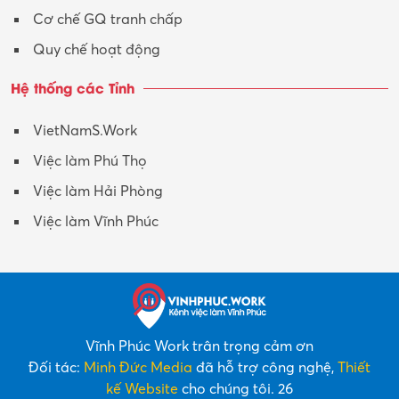
Cơ chế GQ tranh chấp
Quy chế hoạt động
Hệ thống các Tỉnh
VietNamS.Work
Việc làm Phú Thọ
Việc làm Hải Phòng
Việc làm Vĩnh Phúc
Vĩnh Phúc Work trân trọng cảm ơn
Đối tác:
Minh Đức Media
đã hỗ trợ công nghệ,
Thiết
kế Website
cho chúng tôi. 26