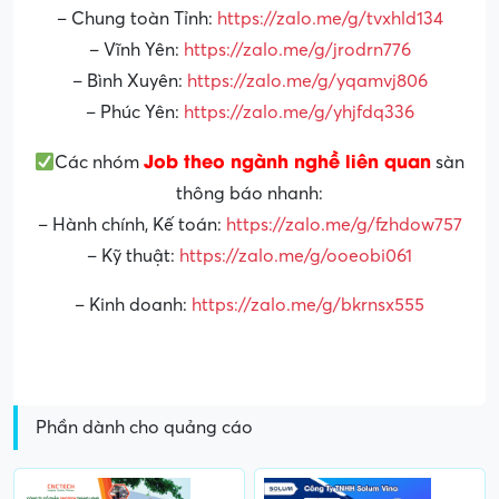
– Chung toàn Tỉnh:
https://zalo.me/g/tvxhld134
– Vĩnh Yên:
https://zalo.me/g/jrodrn776
– Bình Xuyên:
https://zalo.me/g/yqamvj806
– Phúc Yên:
https://zalo.me/g/yhjfdq336
Job theo ngành nghề liên quan
Các nhóm
sàn
thông báo nhanh:
– Hành chính, Kế toán:
https://zalo.me/g/fzhdow757
– Kỹ thuật:
https://zalo.me/g/ooeobi061
– Kinh doanh:
https://zalo.me/g/bkrnsx555
Phần dành cho quảng cáo