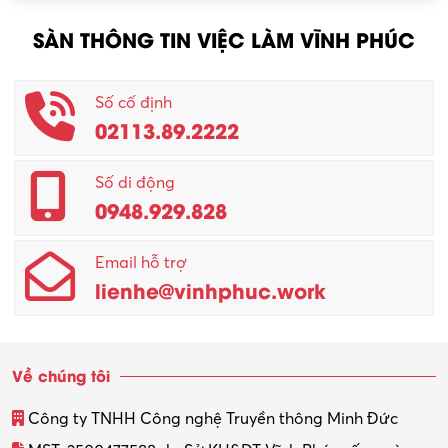
Nông – Lâm nghiệp
SÀN THÔNG TIN VIỆC LÀM VĨNH PHÚC
Nhân viên CSKH
Phục vụ khác
Số cố định
02113.89.2222
Promotion Girl (PG)
Quản lý – Giám đốc
Số di động
0948.929.828
Quản lý chất lượng – QC
Email hỗ trợ
Quản lý sản xuất
lienhe@vinhphuc.work
Quản trị kinh doanh
Sinh viên làm thêm
Về chúng tôi
Thiết kế
Công ty TNHH Công nghệ Truyền thông Minh Đức
Thiết kế đồ họa