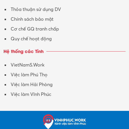
Xây dựng
Thỏa thuận sử dụng DV
Xuất nhập khẩu
Chính sách bảo mật
Y tế-Dược
Cơ chế GQ tranh chấp
Quy chế hoạt động
Hệ thống các Tỉnh
VietNamS.Work
Việc làm Phú Thọ
Việc làm Hải Phòng
Việc làm Vĩnh Phúc