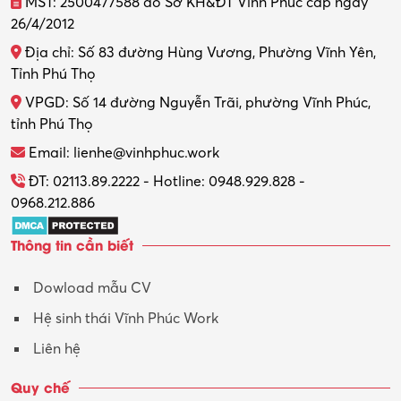
MST: 2500477588 do Sở KH&ĐT Vĩnh Phúc cấp ngày
26/4/2012
Thiết kế nội thất
Địa chỉ: Số 83 đường Hùng Vương, Phường Vĩnh Yên,
Thợ máy – Ô tô – Xe máy
Tỉnh Phú Thọ
VPGD: Số 14 đường Nguyễn Trãi, phường Vĩnh Phúc,
Thực tập
tỉnh Phú Thọ
Thương mại điện tử
Email: lienhe@vinhphuc.work
Tổ chức sự kiện – Quà tặng
ĐT: 02113.89.2222 - Hotline: 0948.929.828 -
0968.212.886
Trợ lý
Thông tin cần biết
Tư vấn
Dowload mẫu CV
Tư vấn – Kiến trúc
Hệ sinh thái Vĩnh Phúc Work
Vận hành máy phay CNC
Liên hệ
Vận tải – Lái xe
Quy chế