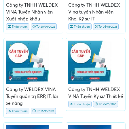
Công ty TNHH WELDEX
Công ty TNHH WELDEX
VINA Tuyển Nhân viên
Vina tuyển Nhân viên
Xuất nhập khẩu
Kho, Kỹ sư IT
Thỏa thuận
Từ 20/01/2022
Thỏa thuận
Từ 03/01/2021
Công ty WELDEX VINA
Công ty TNHH WELDEX
Tuyển quản trị ERP, IT, lái
VINA Tuyển Kỹ sư Thiết kế
xe nâng
Thỏa thuận
Từ 25/11/2021
Thỏa thuận
Từ 25/11/2021