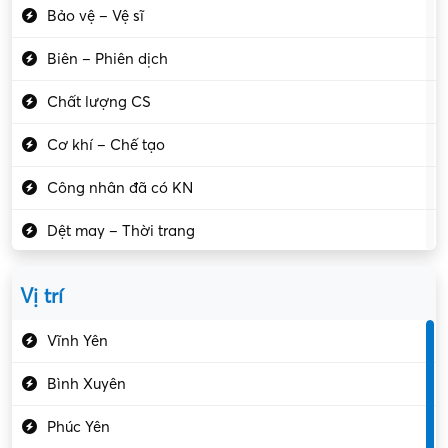
Bảo vệ – Vệ sĩ
Biên – Phiên dịch
Chất lượng CS
Cơ khí – Chế tạo
Công nhân đã có KN
Dệt may – Thời trang
Dịch vụ giải trí
Vị trí
Du lịch – Nhà hàng
Vĩnh Yên
Điện tử – Điện lạnh
Bình Xuyên
Điều hóa
Phúc Yên
Giáo dục – Sư phạm