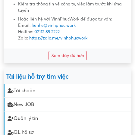
Kiểm tra thông tin về công ty, việc làm trước khi ứng
tuyển
Hoặc liên hệ với VinhPhucWork để được tư vấn:
Email:
lienhe@vinhphuc.work
Hotline:
02113.89.2222
Zalo:
https://zalo.me/vinhphucwork
Xem đầy đủ hơn
Tài liệu hỗ trợ tìm việc
Tài khoản
New JOB
Quản lý tin
QL hồ sơ