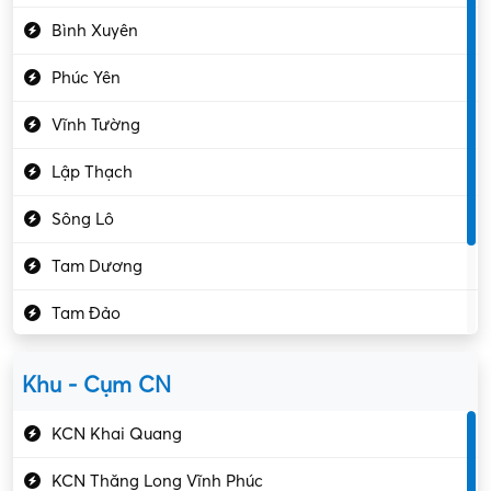
Điện tử – Điện lạnh
Bình Xuyên
Điều hóa
Phúc Yên
Giáo dục – Sư phạm
Vĩnh Tường
Hành chính – VP
Lập Thạch
Hóa chất
Sông Lô
Kế toán – Kiểm toán
Tam Dương
Kho vận – Thủ quỹ
Tam Đảo
Kiểm soát chất lượng
Yên Lạc
Kỹ sư cơ khí
Khu - Cụm CN
Gần Vĩnh Phúc
Kỹ sư điện
KCN Khai Quang
Kỹ thuật cao
KCN Thăng Long Vĩnh Phúc