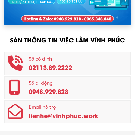
Nhân viên kinh doanh
KCN Sông Lô I
Nhân viên thu mua
KCN Tam Dương
Nông – Lâm nghiệp
SÀN THÔNG TIN VIỆC LÀM VĨNH PHÚC
Nhân viên CSKH
Phục vụ khác
Số cố định
02113.89.2222
Promotion Girl (PG)
Quản lý – Giám đốc
Số di động
0948.929.828
Quản lý chất lượng – QC
Email hỗ trợ
Quản lý sản xuất
lienhe@vinhphuc.work
Quản trị kinh doanh
Sinh viên làm thêm