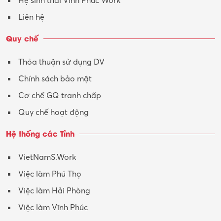
Hệ sinh thái Vĩnh Phúc Work
Vận hành máy phay CNC
Liên hệ
Vận tải – Lái xe
Quy chế
Xây dựng
Thỏa thuận sử dụng DV
Xuất nhập khẩu
Chính sách bảo mật
Y tế-Dược
Cơ chế GQ tranh chấp
Quy chế hoạt động
Hệ thống các Tỉnh
VietNamS.Work
Việc làm Phú Thọ
Việc làm Hải Phòng
Việc làm Vĩnh Phúc