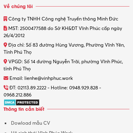
Về chúng tôi
Thiết kế
Công ty TNHH Công nghệ Truyền thông Minh Đức
Thiết kế đồ họa
MST: 2500477588 do Sở KH&ĐT Vĩnh Phúc cấp ngày
26/4/2012
Thiết kế nội thất
Địa chỉ: Số 83 đường Hùng Vương, Phường Vĩnh Yên,
Thợ máy – Ô tô – Xe máy
Tỉnh Phú Thọ
VPGD: Số 14 đường Nguyễn Trãi, phường Vĩnh Phúc,
Thực tập
tỉnh Phú Thọ
Thương mại điện tử
Email: lienhe@vinhphuc.work
Tổ chức sự kiện – Quà tặng
ĐT: 02113.89.2222 - Hotline: 0948.929.828 -
0968.212.886
Trợ lý
Thông tin cần biết
Tư vấn
Dowload mẫu CV
Tư vấn – Kiến trúc