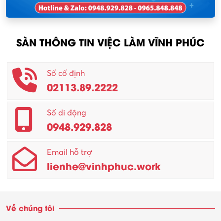
Nhân viên thu mua
KCN Tam Dương
Nông – Lâm nghiệp
SÀN THÔNG TIN VIỆC LÀM VĨNH PHÚC
Nhân viên CSKH
Phục vụ khác
Số cố định
02113.89.2222
Promotion Girl (PG)
Quản lý – Giám đốc
Số di động
0948.929.828
Quản lý chất lượng – QC
Email hỗ trợ
Quản lý sản xuất
lienhe@vinhphuc.work
Quản trị kinh doanh
Sinh viên làm thêm
Về chúng tôi
Thiết kế