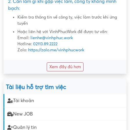
2. Cần làm gì khi gặp việc làm, công ty không minh
bạch:
Kiểm tra thông tin về công ty, việc làm trước khi ứng
tuyển
Hoặc liên hệ với VinhPhucWork để được tư vấn:
Email:
lienhe@vinhphuc.work
Hotline:
02113.89.2222
Zalo:
https://zalo.me/vinhphucwork
Xem đầy đủ hơn
Tài liệu hỗ trợ tìm việc
Tài khoản
New JOB
Quản lý tin