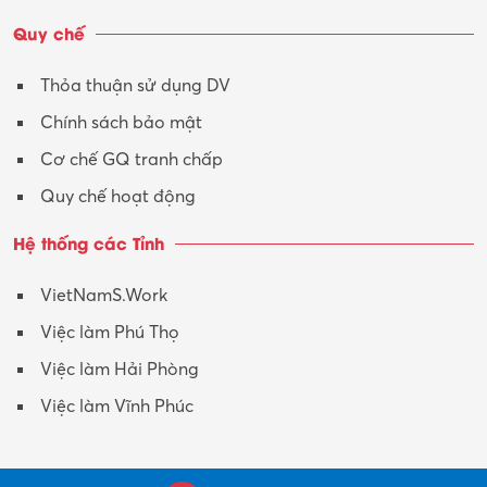
Vận tải – Lái xe
Quy chế
Xây dựng
Thỏa thuận sử dụng DV
Xuất nhập khẩu
Chính sách bảo mật
Y tế-Dược
Cơ chế GQ tranh chấp
Quy chế hoạt động
Hệ thống các Tỉnh
VietNamS.Work
Việc làm Phú Thọ
Việc làm Hải Phòng
Việc làm Vĩnh Phúc