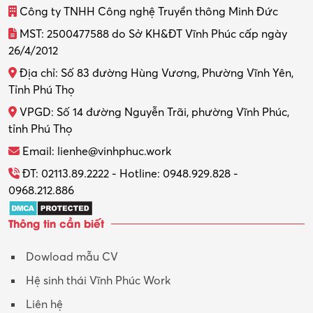
Công ty TNHH Công nghệ Truyền thông Minh Đức
Thiết kế đồ họa
MST: 2500477588 do Sở KH&ĐT Vĩnh Phúc cấp ngày
26/4/2012
Thiết kế nội thất
Địa chỉ: Số 83 đường Hùng Vương, Phường Vĩnh Yên,
Thợ máy – Ô tô – Xe máy
Tỉnh Phú Thọ
VPGD: Số 14 đường Nguyễn Trãi, phường Vĩnh Phúc,
Thực tập
tỉnh Phú Thọ
Thương mại điện tử
Email: lienhe@vinhphuc.work
Tổ chức sự kiện – Quà tặng
ĐT: 02113.89.2222 - Hotline: 0948.929.828 -
0968.212.886
Trợ lý
Thông tin cần biết
Tư vấn
Dowload mẫu CV
Tư vấn – Kiến trúc
Hệ sinh thái Vĩnh Phúc Work
Vận hành máy phay CNC
Liên hệ