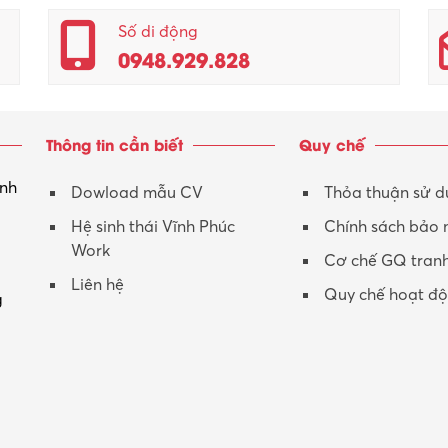
Số di động
0948.929.828
Thông tin cần biết
Quy chế
inh
Dowload mẫu CV
Thỏa thuận sử 
Hệ sinh thái Vĩnh Phúc
Chính sách bảo
Work
Cơ chế GQ tran
Liên hệ
Quy chế hoạt đ
g