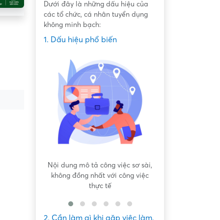
Dưới đây là những dấu hiệu của
các tổ chức, cá nhân tuyển dụng
không minh bạch:
1. Dấu hiệu phổ biến
 bất bình
Nội dung mô tả công việc sơ sài,
Hứa hẹn "việc nh
không đồng nhất với công việc
dàng lấy ti
thực tế
2. Cần làm gì khi gặp việc làm,