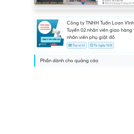
Công ty TNHH Tuấn Loan Vĩnh
Tuyển 02 nhân viên giao hàng 
nhân viên phụ giặt đồ
Tùy vị trí
Từ ngày 15/9
Phần dành cho quảng cáo
Yêu cầu nộp phí phỏng v
giữ chỗ...