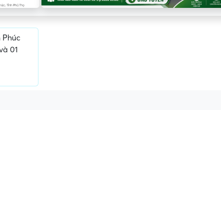
 Phúc
và 01
ấn, phí
Yêu cầu ký kết giấy tờ không rõ
Địa điểm phỏng vấn
ràng hoặc nộp giấy tờ gốc
thường