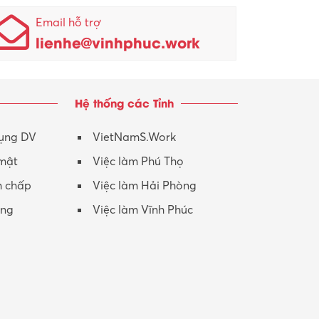
Nhân viên kinh doanh
KCN Sông Lô I
Email hỗ trợ
lienhe@vinhphuc.work
Nhân viên thu mua
KCN Tam Dương
Nông – Lâm nghiệp
Hệ thống các Tỉnh
Nhân viên CSKH
Phục vụ khác
dụng DV
VietNamS.Work
 mật
Việc làm Phú Thọ
Promotion Girl (PG)
h chấp
Việc làm Hải Phòng
Quản lý – Giám đốc
ộng
Việc làm Vĩnh Phúc
Quản lý chất lượng – QC
Quản lý sản xuất
Quản trị kinh doanh