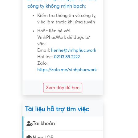
công ty không minh bạch:
Kiểm tra thông tin về công ty,
việc làm trước khi ứng tuyển
Hoặc liên hệ với
VinhPhucWork để được tư
vấn:
Email:
lienhe@vinhphuc.work
Hotline:
02113.89.2222
Zalo:
https://zalo.me/vinhphucwork
Xem đầy đủ hơn
Tài liệu hỗ trợ tìm việc
Tài khoản
New JOB