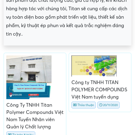
sản phẩm đạt chất lượng cao, giá cả hợp lý, khi khách
hàng hợp tác với chúng tôi, Titan sẽ cung cấp các dịch
vụ toàn diện bao gồm phát triển vật liệu, thiết kế sản
phẩm, kỹ thuật ép phun và kết quả trắc nghiệm đáng
tin cậy..
Công ty TNHH TITAN
POLYMER COMPOUNDS
Việt Nam tuyển dụng
Công Ty TNHH Titan
Thỏa thuận
20/11/2020
Polymer Compounds Việt
Nam Tuyển Nhân viên
Quản lý Chất lượng
Từ trên 8 triệu