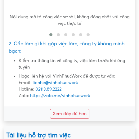
ông
Hứa hẹn "việc nhẹ lương cao" dễ dàng lấy tiền "khủng"
2. Cần làm gì khi gặp việc làm, công ty không minh
bạch:
Kiểm tra thông tin về công ty, việc làm trước khi ứng
tuyển
Hoặc liên hệ với VinhPhucWork để được tư vấn:
Email:
lienhe@vinhphuc.work
Hotline:
02113.89.2222
Zalo:
https://zalo.me/vinhphucwork
Xem đầy đủ hơn
Tài liệu hỗ trợ tìm việc