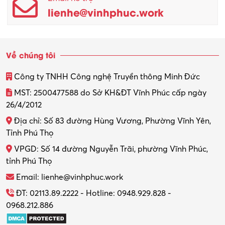
lienhe@vinhphuc.work
Quản trị kinh doanh
Sinh viên làm thêm
Về chúng tôi
Thiết kế
Công ty TNHH Công nghệ Truyền thông Minh Đức
Thiết kế đồ họa
MST: 2500477588 do Sở KH&ĐT Vĩnh Phúc cấp ngày
26/4/2012
Thiết kế nội thất
Địa chỉ: Số 83 đường Hùng Vương, Phường Vĩnh Yên,
Thợ máy – Ô tô – Xe máy
Tỉnh Phú Thọ
VPGD: Số 14 đường Nguyễn Trãi, phường Vĩnh Phúc,
Thực tập
tỉnh Phú Thọ
Thương mại điện tử
Email: lienhe@vinhphuc.work
Tổ chức sự kiện – Quà tặng
ĐT: 02113.89.2222 - Hotline: 0948.929.828 -
0968.212.886
Trợ lý