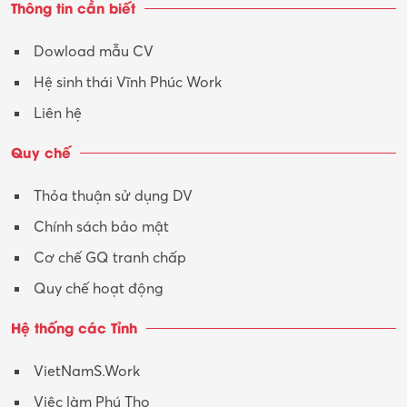
Thông tin cần biết
Tư vấn
Dowload mẫu CV
Tư vấn – Kiến trúc
Hệ sinh thái Vĩnh Phúc Work
Vận hành máy phay CNC
Liên hệ
Vận tải – Lái xe
Quy chế
Xây dựng
Thỏa thuận sử dụng DV
Xuất nhập khẩu
Chính sách bảo mật
Y tế-Dược
Cơ chế GQ tranh chấp
Quy chế hoạt động
Hệ thống các Tỉnh
VietNamS.Work
Việc làm Phú Thọ