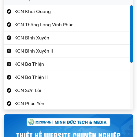
Gần Vĩnh Phúc
Kỹ sư điện
KCN Khai Quang
Kỹ thuật cao
KCN Thăng Long Vĩnh Phúc
Kỹ thuật mạng – IT
KCN Bình Xuyên
Làm bán thời gian
KCN Bình Xuyên II
Lao động phổ thông
KCN Bá Thiện
Lập trình – Phát triển
KCN Bá Thiện II
Luật – Công chứng
KCN Sơn Lôi
Marketing – PR
KCN Phúc Yên
Mỹ phẩm – Trang sức
Khu CN Đồng Sóc
Ngân hàng
KCN Chấn Hưng