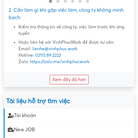
2. Cần làm gì khi gặp việc làm, công ty không minh
bạch:
Kiểm tra thông tin về công ty, việc làm trước khi ứng
tuyển
Hoặc liên hệ với VinhPhucWork để được tư vấn:
Email:
lienhe@vinhphuc.work
Hotline:
02113.89.2222
Zalo:
https://zalo.me/vinhphucwork
Xem đầy đủ hơn
Tài liệu hỗ trợ tìm việc
Tài khoản
New JOB