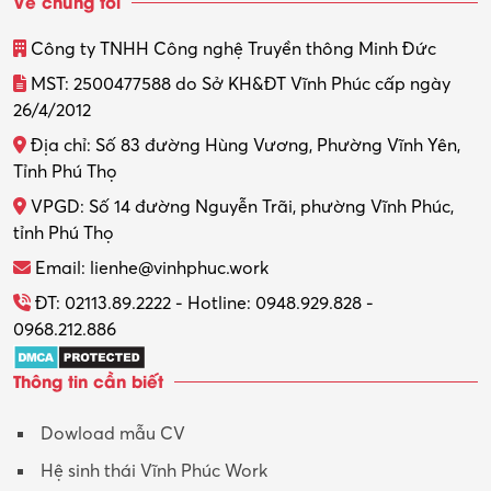
Về chúng tôi
Thiết kế
Công ty TNHH Công nghệ Truyền thông Minh Đức
Thiết kế đồ họa
MST: 2500477588 do Sở KH&ĐT Vĩnh Phúc cấp ngày
26/4/2012
Thiết kế nội thất
Địa chỉ: Số 83 đường Hùng Vương, Phường Vĩnh Yên,
Thợ máy – Ô tô – Xe máy
Tỉnh Phú Thọ
VPGD: Số 14 đường Nguyễn Trãi, phường Vĩnh Phúc,
Thực tập
tỉnh Phú Thọ
Thương mại điện tử
Email: lienhe@vinhphuc.work
Tổ chức sự kiện – Quà tặng
ĐT: 02113.89.2222 - Hotline: 0948.929.828 -
0968.212.886
Trợ lý
Thông tin cần biết
Tư vấn
Dowload mẫu CV
Tư vấn – Kiến trúc
Hệ sinh thái Vĩnh Phúc Work