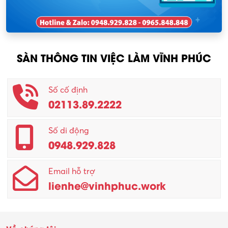
Nhân viên thu mua
KCN Tam Dương
Nông – Lâm nghiệp
SÀN THÔNG TIN VIỆC LÀM VĨNH PHÚC
Nhân viên CSKH
Phục vụ khác
Số cố định
02113.89.2222
Promotion Girl (PG)
Quản lý – Giám đốc
Số di động
0948.929.828
Quản lý chất lượng – QC
Email hỗ trợ
Quản lý sản xuất
lienhe@vinhphuc.work
Quản trị kinh doanh
Sinh viên làm thêm