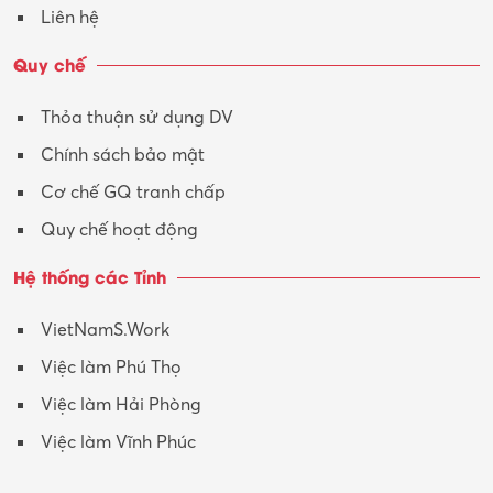
Vận hành máy phay CNC
Liên hệ
Vận tải – Lái xe
Quy chế
Xây dựng
Thỏa thuận sử dụng DV
Xuất nhập khẩu
Chính sách bảo mật
Y tế-Dược
Cơ chế GQ tranh chấp
Quy chế hoạt động
Hệ thống các Tỉnh
VietNamS.Work
Việc làm Phú Thọ
Việc làm Hải Phòng
Việc làm Vĩnh Phúc