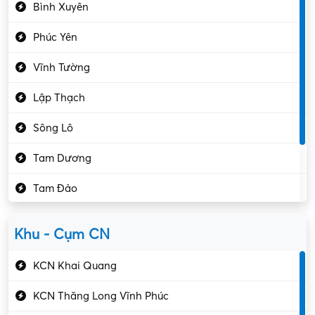
Bình Xuyên
Điều hóa
Phúc Yên
Giáo dục – Sư phạm
Vĩnh Tường
Hành chính – VP
Lập Thạch
Hóa chất
Sông Lô
Kế toán – Kiểm toán
Tam Dương
Kho vận – Thủ quỹ
Tam Đảo
Kiểm soát chất lượng
Yên Lạc
Kỹ sư cơ khí
Khu - Cụm CN
Gần Vĩnh Phúc
Kỹ sư điện
KCN Khai Quang
Kỹ thuật cao
KCN Thăng Long Vĩnh Phúc