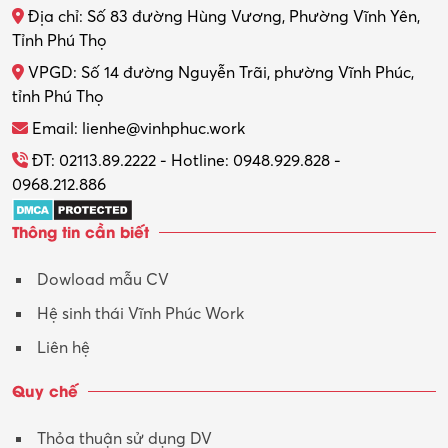
Địa chỉ: Số 83 đường Hùng Vương, Phường Vĩnh Yên,
Thợ máy – Ô tô – Xe máy
Tỉnh Phú Thọ
VPGD: Số 14 đường Nguyễn Trãi, phường Vĩnh Phúc,
Thực tập
tỉnh Phú Thọ
Thương mại điện tử
Email: lienhe@vinhphuc.work
Tổ chức sự kiện – Quà tặng
ĐT: 02113.89.2222 - Hotline: 0948.929.828 -
0968.212.886
Trợ lý
Thông tin cần biết
Tư vấn
Dowload mẫu CV
Tư vấn – Kiến trúc
Hệ sinh thái Vĩnh Phúc Work
Vận hành máy phay CNC
Liên hệ
Vận tải – Lái xe
Quy chế
Xây dựng
Thỏa thuận sử dụng DV