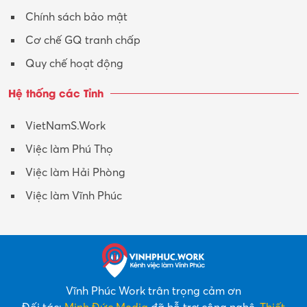
Xuất nhập khẩu
Chính sách bảo mật
Y tế-Dược
Cơ chế GQ tranh chấp
Quy chế hoạt động
Hệ thống các Tỉnh
VietNamS.Work
Việc làm Phú Thọ
Việc làm Hải Phòng
Việc làm Vĩnh Phúc
Vĩnh Phúc Work trân trọng cảm ơn