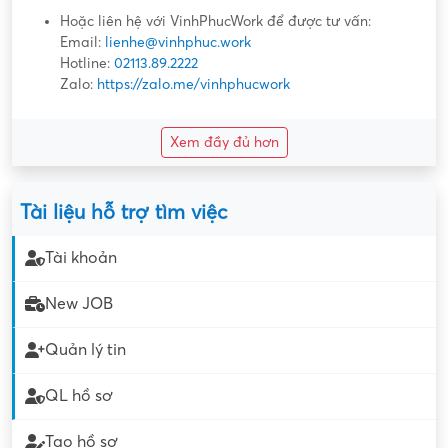
Hoặc liên hệ với VinhPhucWork để được tư vấn:
Email:
lienhe@vinhphuc.work
Hotline:
02113.89.2222
Zalo:
https://zalo.me/vinhphucwork
Xem đầy đủ hơn
Tài liệu hỗ trợ tìm việc
Tài khoản
New JOB
Quản lý tin
QL hồ sơ
Tạo hồ sơ