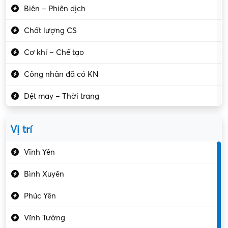
Biên – Phiên dịch
Chất lượng CS
Cơ khí – Chế tạo
Công nhân đã có KN
Dệt may – Thời trang
Dịch vụ giải trí
Vị trí
Du lịch – Nhà hàng
Vĩnh Yên
Điện tử – Điện lạnh
Bình Xuyên
Điều hóa
Phúc Yên
Giáo dục – Sư phạm
Vĩnh Tường
Hành chính – VP