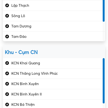
Lập Thạch
Hóa chất
Sông Lô
Kế toán – Kiểm toán
Tam Dương
Kho vận – Thủ quỹ
Tam Đảo
Kiểm soát chất lượng
Yên Lạc
Kỹ sư cơ khí
Khu - Cụm CN
Gần Vĩnh Phúc
Kỹ sư điện
KCN Khai Quang
Kỹ thuật cao
KCN Thăng Long Vĩnh Phúc
Kỹ thuật mạng – IT
KCN Bình Xuyên
Làm bán thời gian
KCN Bình Xuyên II
Lao động phổ thông
KCN Bá Thiện