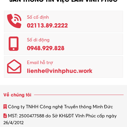
Nhân viên CSKH
Phục vụ khác
Số cố định
02113.89.2222
Promotion Girl (PG)
Quản lý – Giám đốc
Số di động
0948.929.828
Quản lý chất lượng – QC
Email hỗ trợ
Quản lý sản xuất
lienhe@vinhphuc.work
Quản trị kinh doanh
Sinh viên làm thêm
Về chúng tôi
Thiết kế
Công ty TNHH Công nghệ Truyền thông Minh Đức
Thiết kế đồ họa
MST: 2500477588 do Sở KH&ĐT Vĩnh Phúc cấp ngày
26/4/2012
Thiết kế nội thất