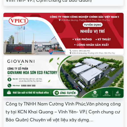
Vĩnh Yên- VP.( Cạnh chung cư Bảo Quân)
Công ty TNHH Nam Cường Vĩnh Phúc,Văn phòng công
ty tại KCN Khai Quang – Vĩnh Yên- VP.( Cạnh chung cư
Bảo Quân) Chuyên về vật liệu xây dựng…