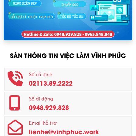
Nhân sự
KCN Lập Thạch I
Nhân viên kinh doanh
KCN Sông Lô I
Nhân viên thu mua
KCN Tam Dương
Nông – Lâm nghiệp
SÀN THÔNG TIN VIỆC LÀM VĨNH PHÚC
Nhân viên CSKH
Phục vụ khác
Số cố định
02113.89.2222
Promotion Girl (PG)
Quản lý – Giám đốc
Số di động
0948.929.828
Quản lý chất lượng – QC
Email hỗ trợ
Quản lý sản xuất
lienhe@vinhphuc.work