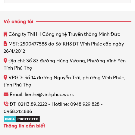
Quản trị kinh doanh
Sinh viên làm thêm
Về chúng tôi
Thiết kế
Công ty TNHH Công nghệ Truyền thông Minh Đức
Thiết kế đồ họa
MST: 2500477588 do Sở KH&ĐT Vĩnh Phúc cấp ngày
26/4/2012
Thiết kế nội thất
Địa chỉ: Số 83 đường Hùng Vương, Phường Vĩnh Yên,
Thợ máy – Ô tô – Xe máy
Tỉnh Phú Thọ
VPGD: Số 14 đường Nguyễn Trãi, phường Vĩnh Phúc,
Thực tập
tỉnh Phú Thọ
Thương mại điện tử
Email: lienhe@vinhphuc.work
Tổ chức sự kiện – Quà tặng
ĐT: 02113.89.2222 - Hotline: 0948.929.828 -
0968.212.886
Trợ lý
Thông tin cần biết
Tư vấn