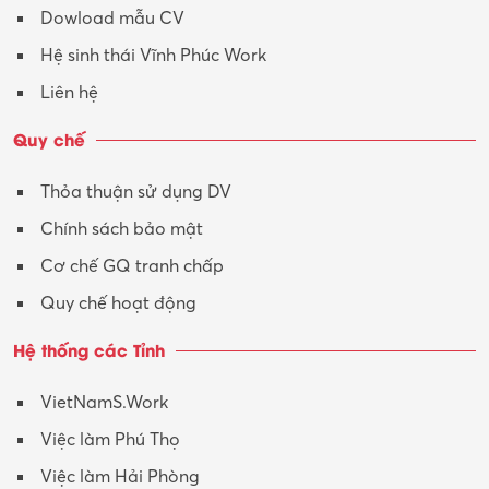
Dowload mẫu CV
Tư vấn – Kiến trúc
Hệ sinh thái Vĩnh Phúc Work
Vận hành máy phay CNC
Liên hệ
Vận tải – Lái xe
Quy chế
Xây dựng
Thỏa thuận sử dụng DV
Xuất nhập khẩu
Chính sách bảo mật
Y tế-Dược
Cơ chế GQ tranh chấp
Quy chế hoạt động
Hệ thống các Tỉnh
VietNamS.Work
Việc làm Phú Thọ
Việc làm Hải Phòng