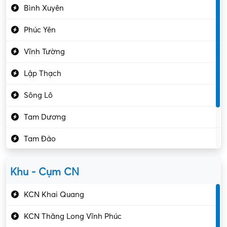
Bình Xuyên
Điều hóa
Phúc Yên
Giáo dục – Sư phạm
Vĩnh Tường
Hành chính – VP
Lập Thạch
Hóa chất
Sông Lô
Kế toán – Kiểm toán
Tam Dương
Kho vận – Thủ quỹ
Tam Đảo
Kiểm soát chất lượng
Yên Lạc
Kỹ sư cơ khí
Khu - Cụm CN
Gần Vĩnh Phúc
Kỹ sư điện
KCN Khai Quang
Kỹ thuật cao
KCN Thăng Long Vĩnh Phúc