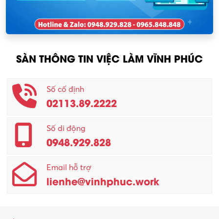
KCN Sông Lô I
Nhân viên thu mua
KCN Tam Dương
Nông – Lâm nghiệp
SÀN THÔNG TIN VIỆC LÀM VĨNH PHÚC
Nhân viên CSKH
Phục vụ khác
Số cố định
02113.89.2222
Promotion Girl (PG)
Quản lý – Giám đốc
Số di động
0948.929.828
Quản lý chất lượng – QC
Email hỗ trợ
Quản lý sản xuất
lienhe@vinhphuc.work
Quản trị kinh doanh
Sinh viên làm thêm