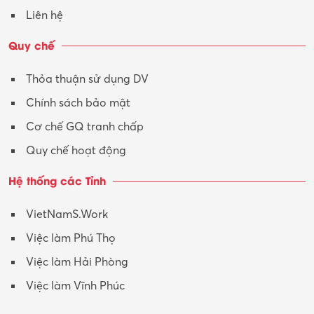
Vận hành máy phay CNC
Liên hệ
Vận tải – Lái xe
Quy chế
Xây dựng
Thỏa thuận sử dụng DV
Xuất nhập khẩu
Chính sách bảo mật
Y tế-Dược
Cơ chế GQ tranh chấp
Quy chế hoạt động
Hệ thống các Tỉnh
VietNamS.Work
Việc làm Phú Thọ
Việc làm Hải Phòng
Việc làm Vĩnh Phúc