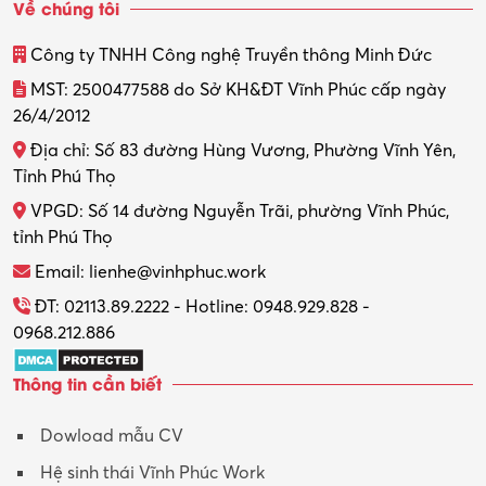
Về chúng tôi
Thiết kế
Công ty TNHH Công nghệ Truyền thông Minh Đức
Thiết kế đồ họa
MST: 2500477588 do Sở KH&ĐT Vĩnh Phúc cấp ngày
26/4/2012
Thiết kế nội thất
Địa chỉ: Số 83 đường Hùng Vương, Phường Vĩnh Yên,
Thợ máy – Ô tô – Xe máy
Tỉnh Phú Thọ
VPGD: Số 14 đường Nguyễn Trãi, phường Vĩnh Phúc,
Thực tập
tỉnh Phú Thọ
Thương mại điện tử
Email: lienhe@vinhphuc.work
Tổ chức sự kiện – Quà tặng
ĐT: 02113.89.2222 - Hotline: 0948.929.828 -
0968.212.886
Trợ lý
Thông tin cần biết
Tư vấn
Dowload mẫu CV
Tư vấn – Kiến trúc
Hệ sinh thái Vĩnh Phúc Work